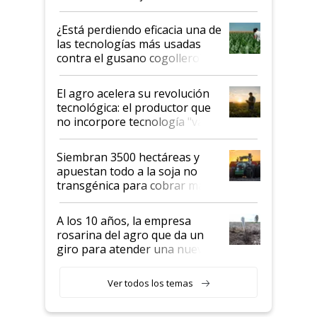
con una nueva generación de
variedades que marcan un
¿Está perdiendo eficacia una de
salto tecnológico en genética y
las tecnologías más usadas
rendimiento
contra el gusano cogollero? El
desafío de una tecnología clave
El agro acelera su revolución
tecnológica: el productor que
no incorpore tecnología "va a
perder el tren"
Siembran 3500 hectáreas y
apuestan todo a la soja no
transgénica para cobrar más
por tonelada: compraron un
semillero
A los 10 años, la empresa
rosarina del agro que da un
giro para atender una nueva
etapa en el agro
Ver todos los temas