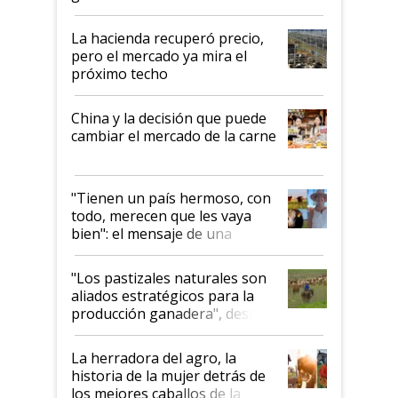
histórico para la actividad
La hacienda recuperó precio,
pero el mercado ya mira el
próximo techo
China y la decisión que puede
cambiar el mercado de la carne
"Tienen un país hermoso, con
todo, merecen que les vaya
bien": el mensaje de una
ganadera uruguaya sobre las
oportunidades que se abren
"Los pastizales naturales son
para el agro en Argentina, con
aliados estratégicos para la
foco en la carne
producción ganadera", destaca
la iniciativa que ya reúne a 46
establecimientos en Argentina
La herradora del agro, la
historia de la mujer detrás de
los mejores caballos de la