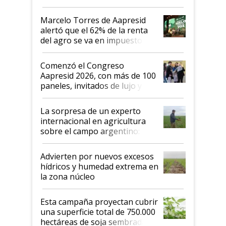
argentino para invertir: "Los veo
más motivados"
Marcelo Torres de Aapresid
alertó que el 62% de la renta
del agro se va en impuestos:
"No es bueno que en
Argentina se sigan discutiendo
Comenzó el Congreso
las mismas cosas de hace 50
Aapresid 2026, con más de 100
años"
paneles, invitados de lujo y
todas las tendencias
La sorpresa de un experto
internacional en agricultura
sobre el campo argentino:
"Estoy muy impresionado"
Advierten por nuevos excesos
hídricos y humedad extrema en
la zona núcleo
Esta campaña proyectan cubrir
una superficie total de 750.000
hectáreas de soja sembradas