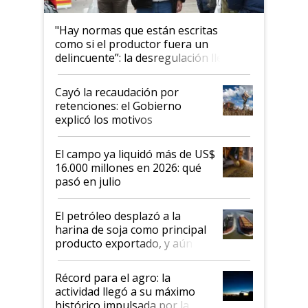
"Hay normas que están escritas
como si el productor fuera un
delincuente”: la desregulación llegó
al Congreso Aapresid y hasta se
habló del financiamiento al IPCVA
Cayó la recaudación por
retenciones: el Gobierno
explicó los motivos
El campo ya liquidó más de US$
16.000 millones en 2026: qué
pasó en julio
El petróleo desplazó a la
harina de soja como principal
producto exportado, y aún así
el agro aportó casi seis de cada
diez dólares y sostuvo el
Récord para el agro: la
liderazgo en un semestre
actividad llegó a su máximo
récord
histórico impulsada por la