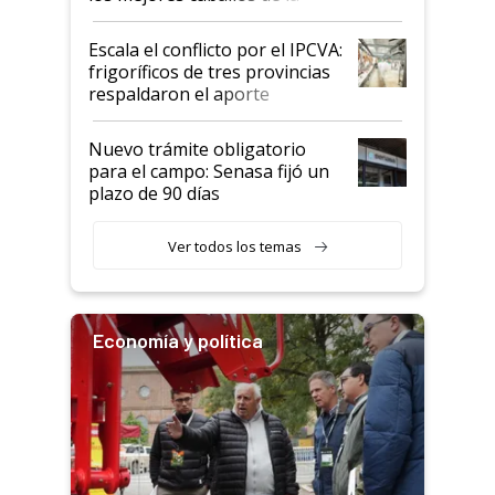
Argentina y los mitos que
todavía hacen sufrir a estos
Escala el conflicto por el IPCVA:
animales: "Mientras me
frigoríficos de tres provincias
descalificaban, yo seguí
respaldaron el aporte
haciendo currículum"
obligatorio
Nuevo trámite obligatorio
para el campo: Senasa fijó un
plazo de 90 días
Ver todos los temas
Economía y política