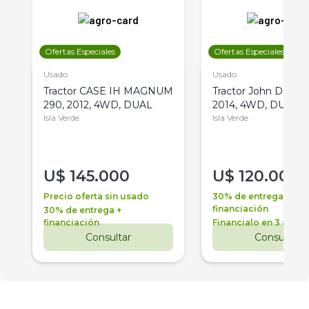
Ofertas Especiales
Ofertas Especiales
Usado
Usado
Tractor CASE IH MAGNUM
Tractor John Deere 
290, 2012, 4WD, DUAL
2014, 4WD, DUAL
Isla Verde
Isla Verde
U$
145.000
U$
120.000
Precio oferta sin usado
30% de entrega +
financiación
30% de entrega +
financiación
Financialo en 3 años
Consultar
Consultar