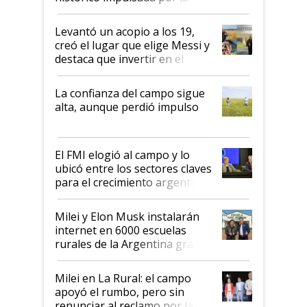
cosecha y las exportaciones
Levantó un acopio a los 19,
creó el lugar que elige Messi y
destaca que invertir en el
kirchnerismo era como "darle
plata a un hijo para droga":
La confianza del campo sigue
Juan Félix Rossetti, el libertario
alta, aunque perdió impulso
que de una dura crisis salió
más fuerte y apuesta al cambio
de Milei
El FMI elogió al campo y lo
ubicó entre los sectores claves
para el crecimiento argentino
Milei y Elon Musk instalarán
internet en 6000 escuelas
rurales de la Argentina gracias
a un acuerdo con Starlink
Milei en La Rural: el campo
apoyó el rumbo, pero sin
renunciar al reclamo por las