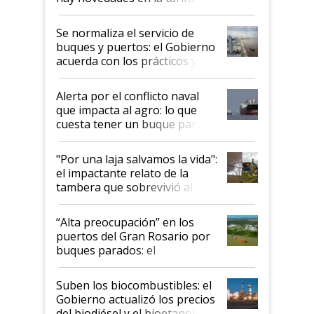
la hidrovía
Se normaliza el servicio de
buques y puertos: el Gobierno
acuerda con los prácticos y
suspende el decreto de
desregulación
Alerta por el conflicto naval
que impacta al agro: lo que
cuesta tener un buque parado
y el peligro de que Argentina
pase a ser "país sucio"
"Por una laja salvamos la vida":
el impactante relato de la
tambera que sobrevivió al
tornado
“Alta preocupación” en los
puertos del Gran Rosario por
buques parados: el
funcionamiento de las
exportadoras en tensión tras
Suben los biocombustibles: el
la medida de fuerza de los
Gobierno actualizó los precios
prácticos
del biodiésel y el bioetanol