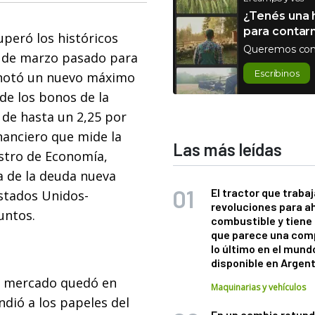
¿Tenés una h
para contar
uperó los históricos
Queremos con
9 de marzo pasado para
Escribinos
anotó un nuevo máximo
 de los bonos de la
de hasta un 2,25 por
inanciero que mide la
Las más leídas
istro de Economía,
a de la deuda nueva
El tractor que trabaj
Estados Unidos-
revoluciones para a
untos.
combustible y tiene
que parece una com
lo último en el mund
disponible en Argen
 el mercado quedó en
Maquinarias y vehículos
dió a los papeles del
En un cambio rotund