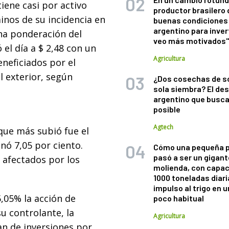
iene casi por activo
productor brasilero
nos de su incidencia en
buenas condiciones 
argentino para inver
una ponderación del
veo más motivados
 el día a $ 2,48 con un
Agricultura
eneficiados por el
 exterior, según
¿Dos cosechas de s
sola siembra? El des
argentino que busca
posible
Agtech
 que más subió fue el
nó 7,05 por ciento.
Cómo una pequeña 
pasó a ser un gigant
afectados por los
molienda, con capac
1000 toneladas diaria
impulso al trigo en 
,05% la acción de
poco habitual
su controlante, la
Agricultura
an de inversiones por