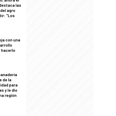
 destaca las
del agro
tir: "Los
"
oja con una
arrollo
 hacerlo
panadería
e de la
idad para
s y le dio
una región