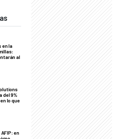
das
 en la
illas:
ntarán al
olutions
a del 9%
en lo que
a AFIP: en
 cómo