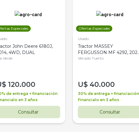
fertas Especiales
Ofertas Especiales
sado
Usado
ractor John Deere 6180J,
Tractor MASSEY
014, 4WD, DUAL
FERGUSSON MF 4292, 2020
la Verde
4WD, PATON
Venado Tuerto
U$
120.000
U$
40.000
0% de entrega + financiación
30% de entrega + financiación
inancialo en 3 años
Financialo en 3 años
Consultar
Consultar