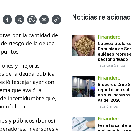
Noticias relaciona
oras por la cantidad de
Financiero
de riesgo de la deuda
Nuevos titulares
Comisión de Sem
 puntos
quiénes represe
sector privado
ciones y mejoras
hace casi 6 años
os de la deuda pública
Financiero
eció festejar ayer con
Bioceres Crop S
rema que avaló la
reportó una sub
en sus ingresos 
s de incertidumbre que,
va del 2020
omía local.
hace 6 años
Financiero
dos y públicos (bonos)
Feria fiscal de l
peradores, inversores y
qué consiste y