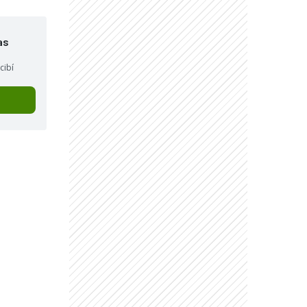
as
cibí