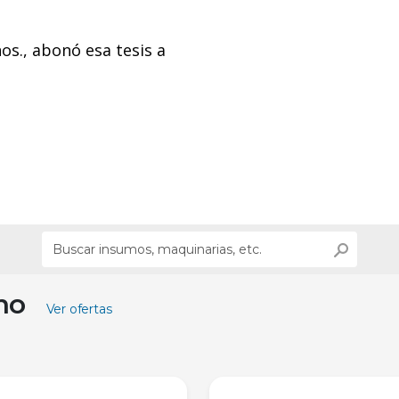
os., abonó esa tesis a
ino
Ver ofertas