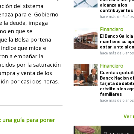
alcanza a los
ación del sistema
contribuyentes
enaza para el Gobierno
hace más de 6 años
de la deuda, impaga
Financiero
mo en que se
El Banco Galicia
que la Bolsa porteña
mantiene su ap
estar junto al 
 índice que mide el
hace más de 6 años
aron a empañar la
ucidos por la saturación
Financiero
ompra y venta de los
Cuentas gratuit
Banco Nación o
ión por casi dos horas.
tarjeta de débit
crédito a los ag
familiares
hace más de 6 años
Ver
o: una guía para poner
El campo y vos