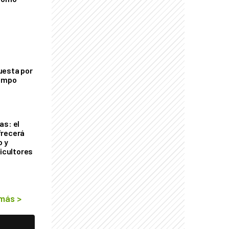
uesta por
campo
as: el
frecerá
o y
ricultores
 más
>