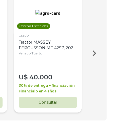
Ofertas Especiales
Ofertas Especiales
Usado
Usado
Tractor MASSEY
Tractor AGCO ALL
,
FERGUSSON MF 4297, 2020,
2003, 4WD, PA
4WD, PATON
Venado Tuerto
Venado Tuerto
U$
40.000
U$
30.000
30% de entrega + financiación
30% de entrega + 
Financialo en 4 años
Financialo en 3 a
Consultar
Consul