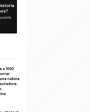
istoria
nos?
ocerla
a a 1000
horrar
 una cabina
putadora:
o,
tina
o, ahora el