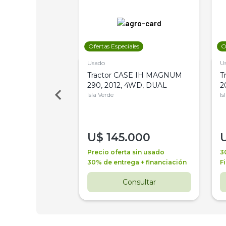
les
Ofertas Especiales
O
Usado
U
a Metalfor 7040,
Tractor CASE IH MAGNUM
T
Bot 32 Mts
290, 2012, 4WD, DUAL
2
Isla Verde
Is
000
U$
145.000
a + financiación
Precio oferta sin usado
3
 4 años
30% de entrega + financiación
F
nsultar
Consultar