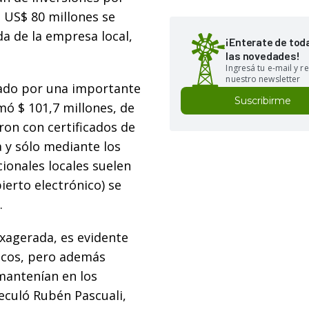
e US$ 80 millones se
da de la empresa local,
¡Enterate de tod
las novedades!
Ingresá tu e-mail y re
nuestro newsletter
dado por una importante
Suscribirme
mó $ 101,7 millones, de
ron con certificados de
a y sólo mediante los
cionales locales suelen
erto electrónico) se
.
exagerada, es evidente
ancos, pero además
mantenían en los
eculó Rubén Pascuali,