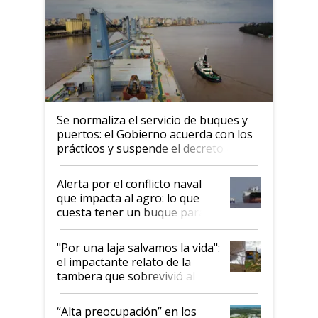
Se normaliza el servicio de buques y
puertos: el Gobierno acuerda con los
prácticos y suspende el decreto de
desregulación
Alerta por el conflicto naval
que impacta al agro: lo que
cuesta tener un buque parado
y el peligro de que Argentina
pase a ser "país sucio"
"Por una laja salvamos la vida":
el impactante relato de la
tambera que sobrevivió al
tornado
“Alta preocupación” en los