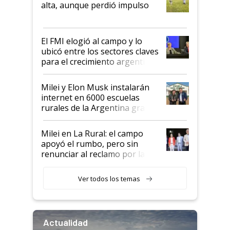
alta, aunque perdió impulso
que de una dura crisis salió
más fuerte y apuesta al cambio
de Milei
El FMI elogió al campo y lo
ubicó entre los sectores claves
para el crecimiento argentino
Milei y Elon Musk instalarán
internet en 6000 escuelas
rurales de la Argentina gracias
a un acuerdo con Starlink
Milei en La Rural: el campo
apoyó el rumbo, pero sin
renunciar al reclamo por las
retenciones
Ver todos los temas
Actualidad