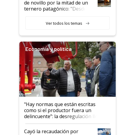
de novillo por la mitad de un
ternero patagónico: "Desde
que bajó del camión empezó a
llamar la atención"
Ver todos los temas
Economía y política
"Hay normas que están escritas
como si el productor fuera un
delincuente”: la desregulación llegó
al Congreso Aapresid y hasta se
habló del financiamiento al IPCVA
Cayó la recaudación por