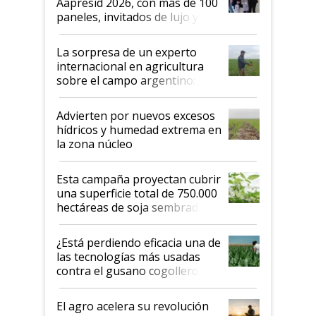
Aapresid 2026, con más de 100
años"
paneles, invitados de lujo y
todas las tendencias
La sorpresa de un experto
internacional en agricultura
sobre el campo argentino:
"Estoy muy impresionado"
Advierten por nuevos excesos
hídricos y humedad extrema en
la zona núcleo
Esta campaña proyectan cubrir
una superficie total de 750.000
hectáreas de soja sembradas
con una nueva generación de
variedades que marcan un
¿Está perdiendo eficacia una de
salto tecnológico en genética y
las tecnologías más usadas
rendimiento
contra el gusano cogollero? El
desafío de una tecnología clave
El agro acelera su revolución