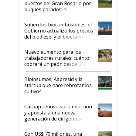
puertos del Gran Rosario por
buques parados: el
funcionamiento de las
exportadoras en tensión tras
Suben los biocombustibles: el
la medida de fuerza de los
Gobierno actualizó los precios
prácticos
del biodiésel y el bioetanol
Nuevo aumento para los
trabajadores rurales: cuánto
cobrará un peón desde julio
Bioinsumos, Aapresid y la
startup que hace rebrotar los
cultivos
Carbap renovó su conducción
y apuesta a una nueva
generación de dirigentes
rurales
Con US$ 70 millones, una