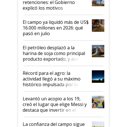
retenciones: el Gobierno
explicó los motivos
El campo ya liquidó más de US$
16.000 millones en 2026: qué
pasó en julio
El petróleo desplazó a la
harina de soja como principal
producto exportado, y aún así
el agro aportó casi seis de cada
diez dólares y sostuvo el
Récord para el agro: la
liderazgo en un semestre
actividad llegó a su máximo
récord
histórico impulsada por la
cosecha y las exportaciones
Levantó un acopio a los 19,
creó el lugar que elige Messi y
destaca que invertir en el
kirchnerismo era como "darle
plata a un hijo para droga":
La confianza del campo sigue
Juan Félix Rossetti, el libertario