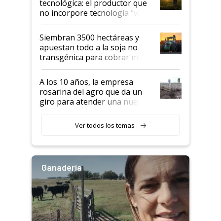
tecnológica: el productor que
no incorpore tecnología "va a
perder el tren"
Siembran 3500 hectáreas y
apuestan todo a la soja no
transgénica para cobrar más
por tonelada: compraron un
semillero
A los 10 años, la empresa
rosarina del agro que da un
giro para atender una nueva
etapa en el agro
Ver todos los temas
Ganadería