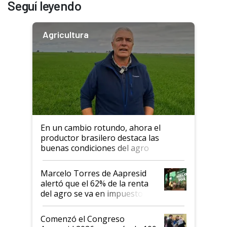
Seguí leyendo
Agricultura
En un cambio rotundo, ahora el
productor brasilero destaca las
buenas condiciones del agro
argentino para invertir: "Los veo
más motivados"
Marcelo Torres de Aapresid
alertó que el 62% de la renta
del agro se va en impuestos:
"No es bueno que en
Argentina se sigan discutiendo
Comenzó el Congreso
las mismas cosas de hace 50