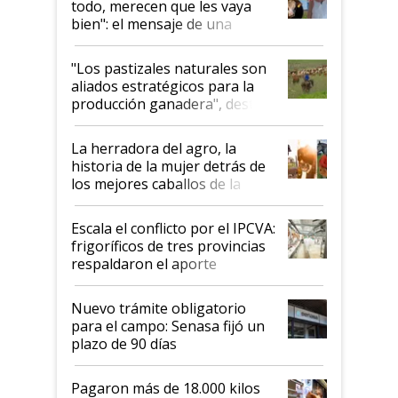
todo, merecen que les vaya
bien": el mensaje de una
ganadera uruguaya sobre las
oportunidades que se abren
"Los pastizales naturales son
para el agro en Argentina, con
aliados estratégicos para la
foco en la carne
producción ganadera", destaca
la iniciativa que ya reúne a 46
establecimientos en Argentina
La herradora del agro, la
historia de la mujer detrás de
los mejores caballos de la
Argentina y los mitos que
todavía hacen sufrir a estos
Escala el conflicto por el IPCVA:
animales: "Mientras me
frigoríficos de tres provincias
descalificaban, yo seguí
respaldaron el aporte
haciendo currículum"
obligatorio
Nuevo trámite obligatorio
para el campo: Senasa fijó un
plazo de 90 días
Pagaron más de 18.000 kilos