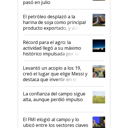
pasó en julio
El petróleo desplazó a la
harina de soja como principal
producto exportado, y aún así
el agro aportó casi seis de cada
diez dólares y sostuvo el
Récord para el agro: la
liderazgo en un semestre
actividad llegó a su máximo
récord
histórico impulsada por la
cosecha y las exportaciones
Levantó un acopio a los 19,
creó el lugar que elige Messi y
destaca que invertir en el
kirchnerismo era como "darle
plata a un hijo para droga":
La confianza del campo sigue
Juan Félix Rossetti, el libertario
alta, aunque perdió impulso
que de una dura crisis salió
más fuerte y apuesta al cambio
de Milei
El FMI elogió al campo y lo
ubicó entre los sectores claves