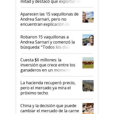
mitad y destacó que exportar dejó de
ser "para unos pocos": "Tenemos un
mandato muy claro del gobierno
Aparecen las 15 vaquillonas de
nacional"
Andrea Sarnari, pero no
encuentran explicación de
cómo llegaron allí
Robaron 15 vaquillonas a
Andrea Sarnari y comenzó la
búsqueda: “Todos los días le
toca a algún productor”
Cuesta $6 millones: la
inversión que crece entre los
ganaderos en un momento
histórico para la actividad
La hacienda recuperó precio,
pero el mercado ya mira el
próximo techo
China y la decisión que puede
cambiar el mercado de la carne