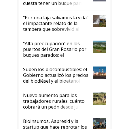
cuesta tener un buque parado
y el peligro de que Argentina
pase a ser "país sucio"
"Por una laja salvamos la vida":
el impactante relato de la
tambera que sobrevivió al
tornado
“Alta preocupación” en los
puertos del Gran Rosario por
buques parados: el
funcionamiento de las
exportadoras en tensión tras
Suben los biocombustibles: el
la medida de fuerza de los
Gobierno actualizó los precios
prácticos
del biodiésel y el bioetanol
Nuevo aumento para los
trabajadores rurales: cuánto
cobrará un peón desde julio
Bioinsumos, Aapresid y la
startup que hace rebrotar los