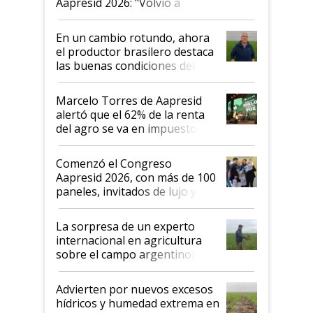
Aapresid 2026: "Volvió a
demostrar que hablar del
suelo es hablar de todo el
En un cambio rotundo, ahora
sistema productivo"
el productor brasilero destaca
las buenas condiciones del
agro argentino para invertir:
"Los veo más motivados"
Marcelo Torres de Aapresid
alertó que el 62% de la renta
del agro se va en impuestos:
"No es bueno que en
Argentina se sigan discutiendo
Comenzó el Congreso
las mismas cosas de hace 50
Aapresid 2026, con más de 100
años"
paneles, invitados de lujo y
todas las tendencias
La sorpresa de un experto
internacional en agricultura
sobre el campo argentino:
"Estoy muy impresionado"
Advierten por nuevos excesos
hídricos y humedad extrema en