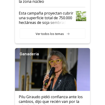
la zona núcleo
Esta campaña proyectan cubrir
una superficie total de 750.000
hectáreas de soja sembradas
con una nueva generación de
variedades que marcan un
Ver todos los temas
salto tecnológico en genética y
rendimiento
Ganadería
Pilu Giraudo pidió confianza ante los
cambios, dijo que recién van por la