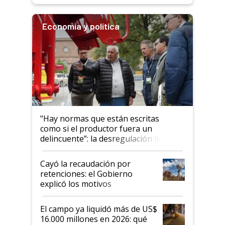
Economía y política
"Hay normas que están escritas
como si el productor fuera un
delincuente”: la desregulación llegó
al Congreso Aapresid y hasta se
habló del financiamiento al IPCVA
Cayó la recaudación por
retenciones: el Gobierno
explicó los motivos
El campo ya liquidó más de US$
16.000 millones en 2026: qué