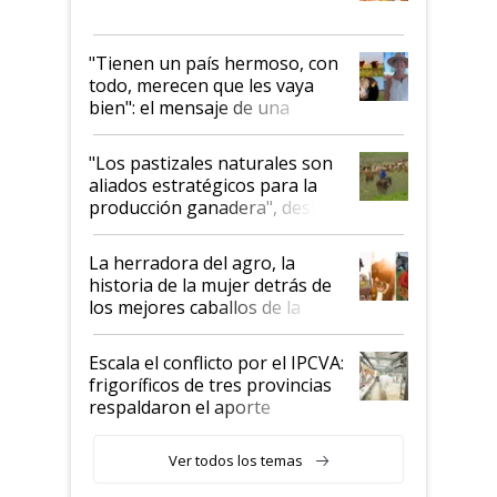
"Tienen un país hermoso, con
todo, merecen que les vaya
bien": el mensaje de una
ganadera uruguaya sobre las
oportunidades que se abren
"Los pastizales naturales son
para el agro en Argentina, con
aliados estratégicos para la
foco en la carne
producción ganadera", destaca
la iniciativa que ya reúne a 46
establecimientos en Argentina
La herradora del agro, la
historia de la mujer detrás de
los mejores caballos de la
Argentina y los mitos que
todavía hacen sufrir a estos
Escala el conflicto por el IPCVA:
animales: "Mientras me
frigoríficos de tres provincias
descalificaban, yo seguí
respaldaron el aporte
haciendo currículum"
obligatorio
Ver todos los temas