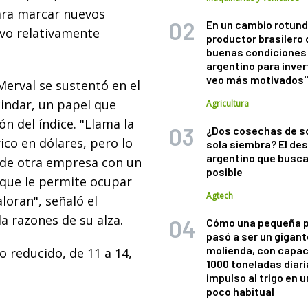
para marcar nuevos
En un cambio rotund
vo relativamente
productor brasilero
buenas condiciones 
argentino para inver
veo más motivados
erval se sustentó en el
cindar, un papel que
Agricultura
ón del índice. "Llama la
¿Dos cosechas de s
ico en dólares, pero lo
sola siembra? El des
argentino que busca
 de otra empresa con un
posible
 que le permite ocupar
Agtech
loran", señaló el
 la razones de su alza.
Cómo una pequeña 
pasó a ser un gigant
molienda, con capac
o reducido, de 11 a 14,
1000 toneladas diaria
impulso al trigo en 
poco habitual