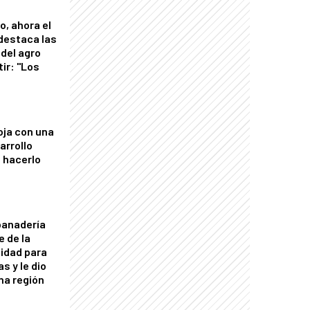
o, ahora el
 destaca las
del agro
tir: "Los
"
oja con una
arrollo
 hacerlo
panadería
e de la
idad para
s y le dio
una región