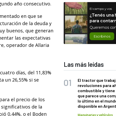
gundo año consecutivo.
El campo y vos
¿Tenés una h
amentado en que se
para contar
cturación de la deuda y
Queremos con
uy buenos, que generan
Escribinos
mentar las expectativas
re, operador de Allaria
Las más leídas
cuatro días, del 11,83%
ta un 26,55% si se
El tractor que trabaj
revoluciones para a
combustible y tiene
que parece una com
ara el precio de los
lo último en el mund
ignificativos de la
disponible en Argen
ió 0,44%, o el Boden
Maquinarias y vehículos