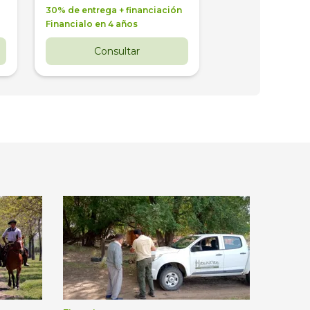
30% de entrega + financiación
30% de entrega + 
Financialo en 4 años
Financialo en 3 a
Consultar
Consul