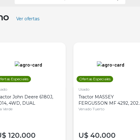
ino
Ver ofertas
fertas Especiales
Ofertas Especiales
sado
Usado
ractor John Deere 6180J,
Tractor MASSEY
014, 4WD, DUAL
FERGUSSON MF 4292, 2020
la Verde
4WD, PATON
Venado Tuerto
U$
120.000
U$
40.000