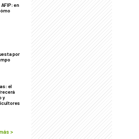
a AFIP: en
 cómo
uesta por
campo
as: el
frecerá
o y
ricultores
 más
>