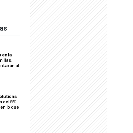
das
 en la
illas:
ntarán al
olutions
a del 9%
en lo que