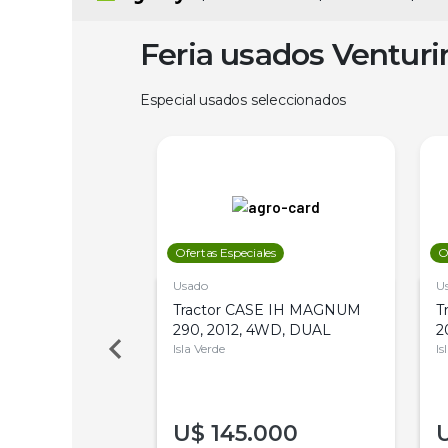
Feria usados Ventur
Especial usados seleccionados
les
Ofertas Especiales
O
Usado
U
a Metalfor 7040,
Tractor CASE IH MAGNUM
T
Bot 32 Mts
290, 2012, 4WD, DUAL
2
Isla Verde
Is
000
U$
145.000