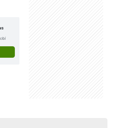
as
cibí