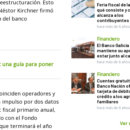
reestructuración. Esto
Feria fiscal de l
 Néstor Kirchner firmó
qué consiste y
alcanza a los
n del banco
contribuyentes
hace más de 6 años
Financiero
El Banco Galicia
mantiene su ap
estar junto al 
hace más de 6 años
o: una guía para poner
Financiero
Cuentas gratuit
Banco Nación o
tarjeta de débit
coinciden operadores y
crédito a los ag
a impulso por dos datos
familiares
hace más de 6 años
 fiscal primario anual,
o con el Fondo
Ver
que terminará el año