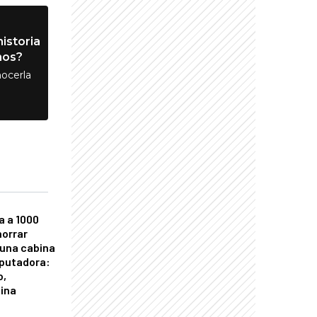
istoria
nos?
ocerla
a a 1000
horrar
 una cabina
putadora:
o,
tina