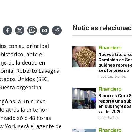
Noticias relaciona
os con su principal
Financiero
histórico, ante el
Nuevos titulares
Comisión de Sem
nje de la deuda en
quiénes represe
onomía, Roberto Lavagna,
sector privado
hace casi 6 años
stados Unidos (SEC,
puesta argentina.
Financiero
Bioceres Crop S
legó así a un nuevo
reportó una sub
en sus ingresos 
 atrás la anterior
va del 2020
anzado sólo 48 horas
hace 6 años
w York será el agente de
Financiero