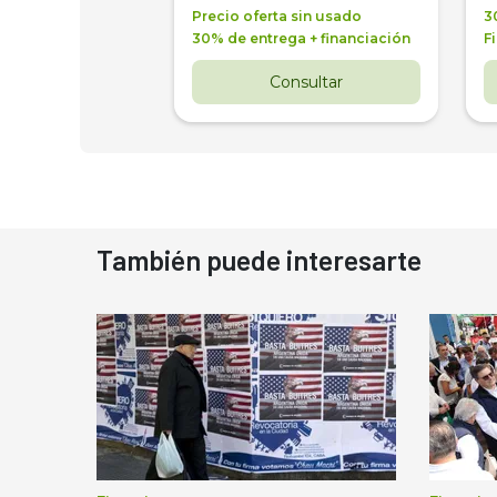
a + financiación
Precio oferta sin usado
3
 4 años
30% de entrega + financiación
F
nsultar
Consultar
También puede interesarte