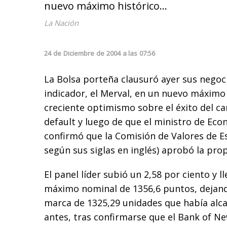
nuevo máximo histórico...
La Nación
24
de
Diciembre
de
2004
a las
07:56
La Bolsa porteña clausuró ayer sus negoci
indicador, el Merval, en un nuevo máximo 
creciente optimismo sobre el éxito del ca
default y luego de que el ministro de Ec
confirmó que la Comisión de Valores de E
según sus siglas en inglés) aprobó la pro
El panel líder subió un 2,58 por ciento y l
máximo nominal de 1356,6 puntos, dejando
marca de 1325,29 unidades que había alc
antes, tras confirmarse que el Bank of Ne