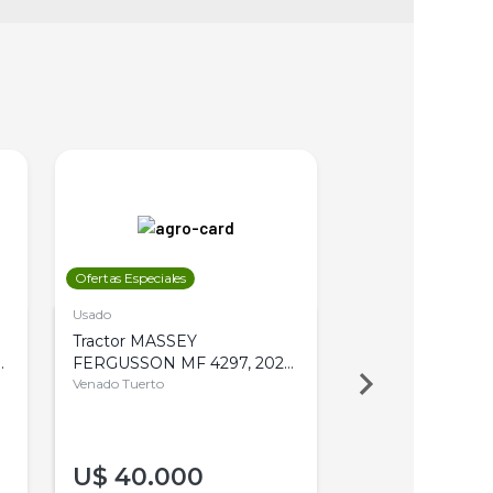
Ofertas Especiales
Ofertas Especiales
Usado
Usado
Tractor MASSEY
Tractor AGCO ALL
,
FERGUSSON MF 4297, 2020,
2003, 4WD, PA
4WD, PATON
Venado Tuerto
Venado Tuerto
U$
40.000
U$
30.000