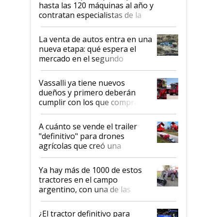
hasta las 120 máquinas al año y
contratan especialistas de la
industria automotriz para lograrlo
La venta de autos entra en una
nueva etapa: qué espera el
mercado en el segundo
semestre
Vassalli ya tiene nuevos
dueños y primero deberán
cumplir con los que compraron
cosechadoras y todavía no las
recibieron: quién está detrás
A cuánto se vende el trailer
del rescate de la empresa
"definitivo" para drones
agrícolas que creó una
empresa argentina: "Veíamos a
contratistas invirtiendo miles
Ya hay más de 1000 de estos
de dólares en drones de última
tractores en el campo
generación que luego eran
argentino, con una de las
transportados de forma
estructuras de fabricación más
precaria"
integradas del mundo
¿El tractor definitivo para