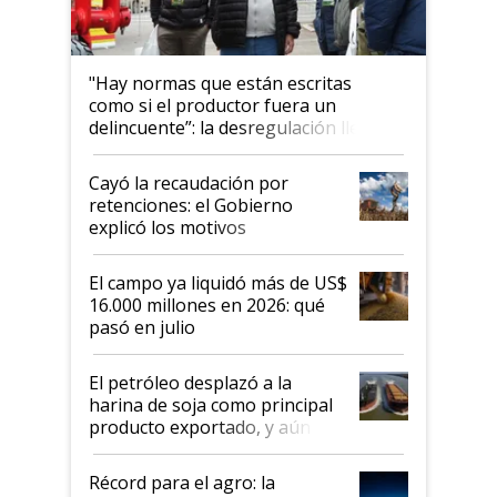
"Hay normas que están escritas
como si el productor fuera un
delincuente”: la desregulación llegó
al Congreso Aapresid y hasta se
habló del financiamiento al IPCVA
Cayó la recaudación por
retenciones: el Gobierno
explicó los motivos
El campo ya liquidó más de US$
16.000 millones en 2026: qué
pasó en julio
El petróleo desplazó a la
harina de soja como principal
producto exportado, y aún así
el agro aportó casi seis de cada
diez dólares y sostuvo el
Récord para el agro: la
liderazgo en un semestre