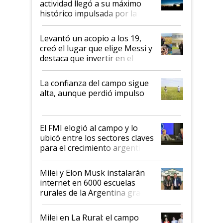
actividad llegó a su máximo
récord
histórico impulsada por la
cosecha y las exportaciones
Levantó un acopio a los 19,
creó el lugar que elige Messi y
destaca que invertir en el
kirchnerismo era como "darle
plata a un hijo para droga":
La confianza del campo sigue
Juan Félix Rossetti, el libertario
alta, aunque perdió impulso
que de una dura crisis salió
más fuerte y apuesta al cambio
de Milei
El FMI elogió al campo y lo
ubicó entre los sectores claves
para el crecimiento argentino
Milei y Elon Musk instalarán
internet en 6000 escuelas
rurales de la Argentina gracias
a un acuerdo con Starlink
Milei en La Rural: el campo