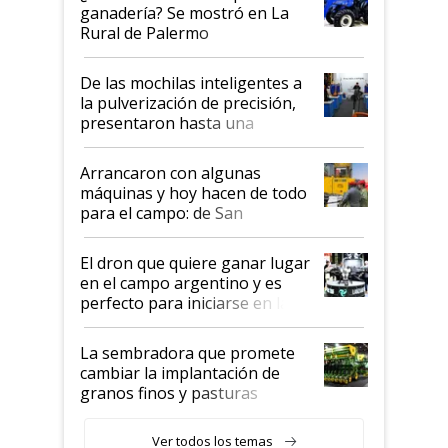
ganadería? Se mostró en La
Rural de Palermo
De las mochilas inteligentes a
la pulverización de precisión,
presentaron hasta una
hidrolavadora de agua caliente:
Jacto en la Expo Rural 2026
Arrancaron con algunas
máquinas y hoy hacen de todo
para el campo: de San
Francisco al corazón de
Palermo, Akron y una amplia
El dron que quiere ganar lugar
gama de productos en la Expo
en el campo argentino y es
Rural
perfecto para iniciarse en la
actividad
La sembradora que promete
cambiar la implantación de
granos finos y pasturas
Ver todos los temas