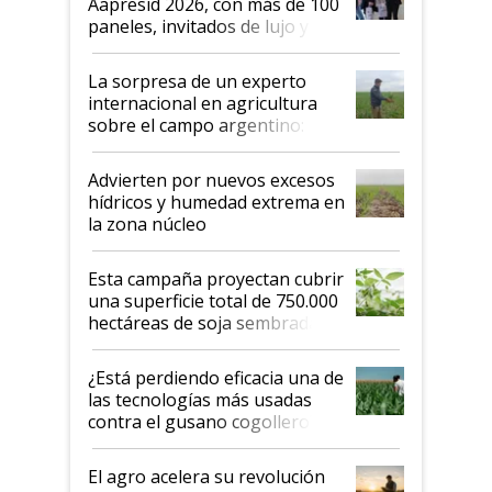
Aapresid 2026, con más de 100
años"
paneles, invitados de lujo y
todas las tendencias
La sorpresa de un experto
internacional en agricultura
sobre el campo argentino:
"Estoy muy impresionado"
Advierten por nuevos excesos
hídricos y humedad extrema en
la zona núcleo
Esta campaña proyectan cubrir
una superficie total de 750.000
hectáreas de soja sembradas
con una nueva generación de
variedades que marcan un
¿Está perdiendo eficacia una de
salto tecnológico en genética y
las tecnologías más usadas
rendimiento
contra el gusano cogollero? El
desafío de una tecnología clave
El agro acelera su revolución