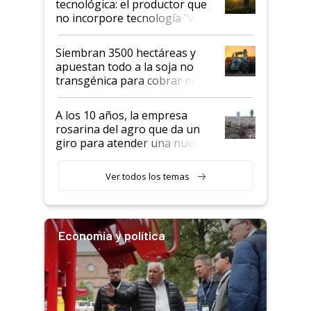
tecnológica: el productor que
no incorpore tecnología "va a
perder el tren"
Siembran 3500 hectáreas y
apuestan todo a la soja no
transgénica para cobrar más
por tonelada: compraron un
semillero
A los 10 años, la empresa
rosarina del agro que da un
giro para atender una nueva
etapa en el agro
Ver todos los temas
Economía y política