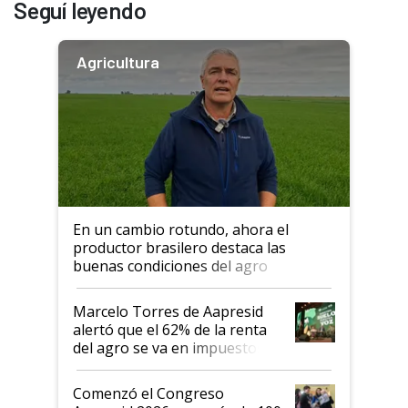
Seguí leyendo
Agricultura
En un cambio rotundo, ahora el
productor brasilero destaca las
buenas condiciones del agro
argentino para invertir: "Los veo
más motivados"
Marcelo Torres de Aapresid
alertó que el 62% de la renta
del agro se va en impuestos:
"No es bueno que en
Argentina se sigan discutiendo
Comenzó el Congreso
las mismas cosas de hace 50