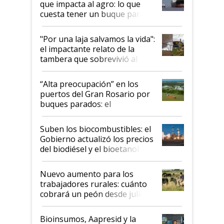
que impacta al agro: lo que
cuesta tener un buque parado
y el peligro de que Argentina
pase a ser "país sucio"
"Por una laja salvamos la vida":
el impactante relato de la
tambera que sobrevivió al
tornado
“Alta preocupación” en los
puertos del Gran Rosario por
buques parados: el
funcionamiento de las
exportadoras en tensión tras
Suben los biocombustibles: el
la medida de fuerza de los
Gobierno actualizó los precios
prácticos
del biodiésel y el bioetanol
Nuevo aumento para los
trabajadores rurales: cuánto
cobrará un peón desde julio
Bioinsumos, Aapresid y la