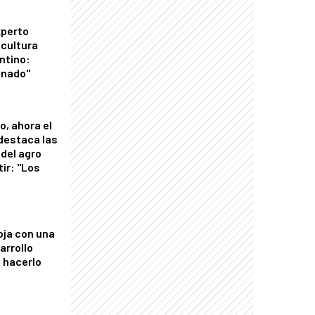
xperto
icultura
ntino:
onado"
o, ahora el
 destaca las
del agro
tir: "Los
"
oja con una
arrollo
 hacerlo