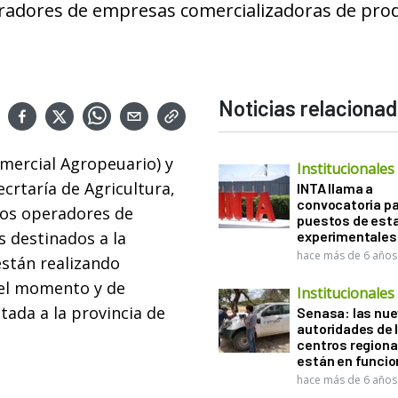
peradores de empresas comercializadoras de pro
Noticias relaciona
mercial Agropeuario) y
Institucionales
crtaría de Agricultura,
INTA llama a
convocatoria pa
 los operadores de
puestos de est
 destinados a la
experimentales
hace más de 6 años
stán realizando
 el momento y de
Institucionales
tada a la provincia de
Senasa: las nu
autoridades de 
centros regiona
están en funci
hace más de 6 años