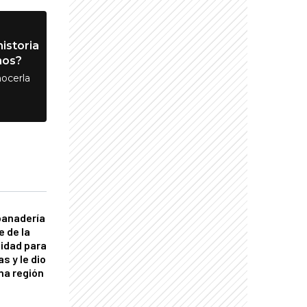
istoria
nos?
ocerla
panadería
e de la
idad para
s y le dio
una región