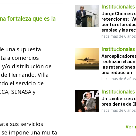
Institucionales
Jorge Chemes 
na fortaleza que es la
retenciones: "A
contra el produc
empleo y los re
hace más de 6 años
 de una supuesta
Institucionales
Aeroaplicadore
ita a comercios
rechazan el au
 y/o distribución de
las retenciones
una reducción
 de Hernando, Villa
hace más de 6 años
do el servicio de
CCA, SENASA y
Institucionales
Un tambero es e
presidente de 
hace más de 6 años
ata sus servicios
Ver
l se impone una multa