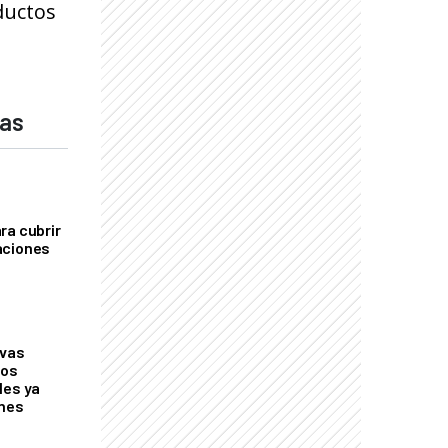
ductos
das
ra cubrir
aciones
evas
los
les ya
ones