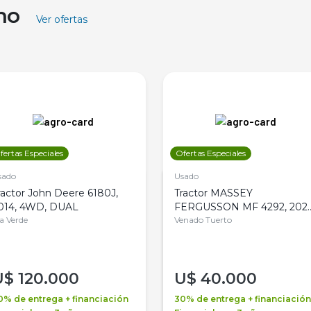
ino
Ver ofertas
fertas Especiales
Ofertas Especiales
sado
Usado
ractor John Deere 6180J,
Tractor MASSEY
014, 4WD, DUAL
FERGUSSON MF 4292, 2020
la Verde
4WD, PATON
Venado Tuerto
U$
120.000
U$
40.000
0% de entrega + financiación
30% de entrega + financiación