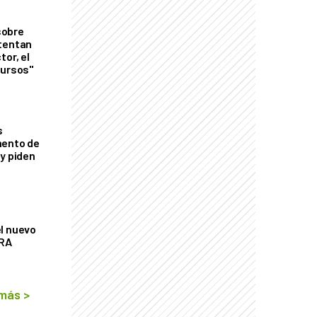
sobre
tentan
tor, el
cursos"
s
mento de
 y piden
l nuevo
CRA
 más
>