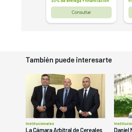
 3 años
30% de entrega + financiación
F
nsultar
Consultar
También puede interesarte
Institucionales
Instituci
La Cámara Arbitral de Cereales
Daniel 