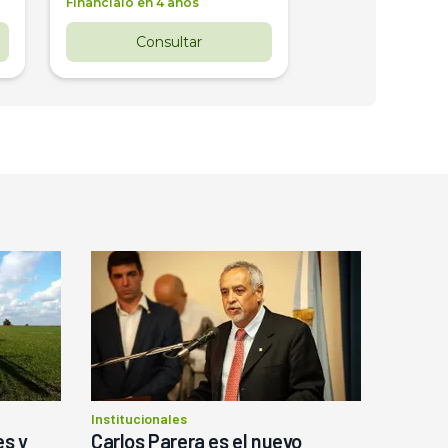
Financialo en 4 años
Financialo en 3 a
Consultar
Consul
Institucionales
es y
Carlos Parera es el nuevo