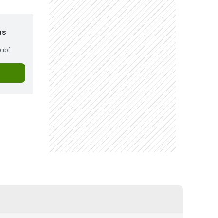
as
cibí