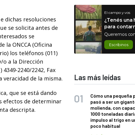
El campo y vos
ue dichas resoluciones
¿Tenés una h
para contar
que se solicita antes de
Queremos con
interesados se
de la ONCCA (Oficina
Escribinos
o) los teléfonos (011)
/o a la Dirección
) 4349-2240/2242, Fax
Las más leídas
la veracidad de la misma.
ica, que se está dando
Cómo una pequeña 
os efectos de determinar
pasó a ser un gigant
molienda, con capac
nta descripta.
1000 toneladas diaria
impulso al trigo en 
poco habitual