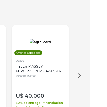
Ofertas Especiales
Ofertas Especiales
Usado
Usado
Tractor MASSEY
Tractor AGCO ALL
,
FERGUSSON MF 4297, 2020,
2003, 4WD, PA
4WD, PATON
Venado Tuerto
Venado Tuerto
U$
40.000
U$
30.000
30% de entrega + financiación
30% de entrega + 