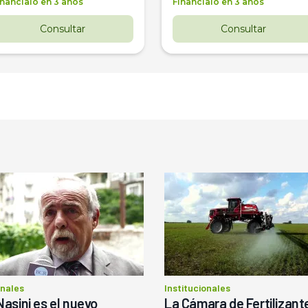
inancialo en 3 años
Financialo en 3 años
Consultar
Consultar
onales
Institucionales
Nasini es el nuevo
La Cámara de Fertilizant