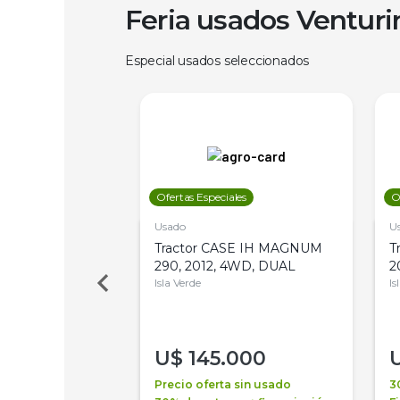
Feria usados Ventur
Especial usados seleccionados
les
Ofertas Especiales
O
Usado
U
 Deere 5045DS,
Tractor CASE IH MAGNUM
T
 PATÓN
290, 2012, 4WD, DUAL
2
Isla Verde
Is
00
U$
145.000
a + financiación
Precio oferta sin usado
3