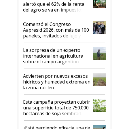
alertó que el 62% de la renta
del agro se va en impuestos:
"No es bueno que en
Argentina se sigan discutiendo
Comenzó el Congreso
las mismas cosas de hace 50
Aapresid 2026, con más de 100
años"
paneles, invitados de lujo y
todas las tendencias
La sorpresa de un experto
internacional en agricultura
sobre el campo argentino:
"Estoy muy impresionado"
Advierten por nuevos excesos
hídricos y humedad extrema en
la zona núcleo
Esta campaña proyectan cubrir
una superficie total de 750.000
hectáreas de soja sembradas
con una nueva generación de
variedades que marcan un
¿Está perdiendo eficacia una de