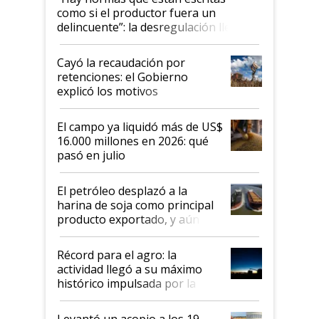
como si el productor fuera un
delincuente”: la desregulación llegó
al Congreso Aapresid y hasta se
habló del financiamiento al IPCVA
Cayó la recaudación por
retenciones: el Gobierno
explicó los motivos
El campo ya liquidó más de US$
16.000 millones en 2026: qué
pasó en julio
El petróleo desplazó a la
harina de soja como principal
producto exportado, y aún así
el agro aportó casi seis de cada
diez dólares y sostuvo el
Récord para el agro: la
liderazgo en un semestre
actividad llegó a su máximo
récord
histórico impulsada por la
cosecha y las exportaciones
Levantó un acopio a los 19,