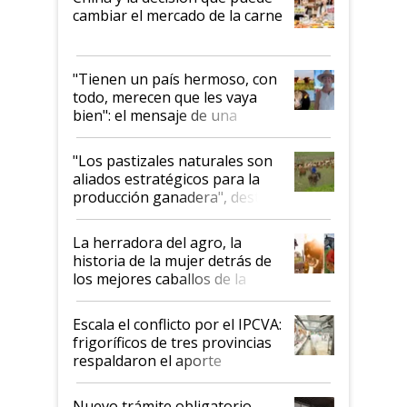
cambiar el mercado de la carne
"Tienen un país hermoso, con
todo, merecen que les vaya
bien": el mensaje de una
ganadera uruguaya sobre las
oportunidades que se abren
"Los pastizales naturales son
para el agro en Argentina, con
aliados estratégicos para la
foco en la carne
producción ganadera", destaca
la iniciativa que ya reúne a 46
establecimientos en Argentina
La herradora del agro, la
historia de la mujer detrás de
los mejores caballos de la
Argentina y los mitos que
todavía hacen sufrir a estos
Escala el conflicto por el IPCVA:
animales: "Mientras me
frigoríficos de tres provincias
descalificaban, yo seguí
respaldaron el aporte
haciendo currículum"
obligatorio
Nuevo trámite obligatorio