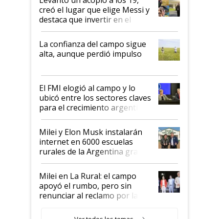
creó el lugar que elige Messi y
destaca que invertir en el
kirchnerismo era como "darle
plata a un hijo para droga":
La confianza del campo sigue
Juan Félix Rossetti, el libertario
alta, aunque perdió impulso
que de una dura crisis salió
más fuerte y apuesta al cambio
de Milei
El FMI elogió al campo y lo
ubicó entre los sectores claves
para el crecimiento argentino
Milei y Elon Musk instalarán
internet en 6000 escuelas
rurales de la Argentina gracias
a un acuerdo con Starlink
Milei en La Rural: el campo
apoyó el rumbo, pero sin
renunciar al reclamo por las
retenciones
Ver todos los temas