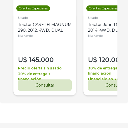
Ofertas Especiales
Ofertas Especiales
Usado
Usado
Tractor CASE IH MAGNUM
Tractor John Deere 
290, 2012, 4WD, DUAL
2014, 4WD, DUAL
Isla Verde
Isla Verde
U$
145.000
U$
120.000
Precio oferta sin usado
30% de entrega +
financiación
30% de entrega +
financiación
Financialo en 3 años
Consultar
Consultar