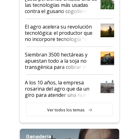
salto tecnológico en genética y
las tecnologías más usadas
rendimiento
contra el gusano cogollero? El
desafío de una tecnología clave
El agro acelera su revolución
tecnológica: el productor que
no incorpore tecnología "va a
perder el tren"
Siembran 3500 hectáreas y
apuestan todo a la soja no
transgénica para cobrar más
por tonelada: compraron un
semillero
A los 10 años, la empresa
rosarina del agro que da un
giro para atender una nueva
etapa en el agro
Ver todos los temas
Ganadería