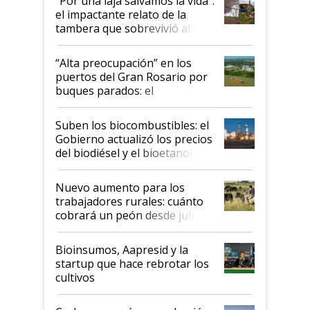
"Por una laja salvamos la vida":
el impactante relato de la
tambera que sobrevivió al
tornado
“Alta preocupación” en los
puertos del Gran Rosario por
buques parados: el
funcionamiento de las
exportadoras en tensión tras
Suben los biocombustibles: el
la medida de fuerza de los
Gobierno actualizó los precios
prácticos
del biodiésel y el bioetanol
Nuevo aumento para los
trabajadores rurales: cuánto
cobrará un peón desde julio
Bioinsumos, Aapresid y la
startup que hace rebrotar los
cultivos