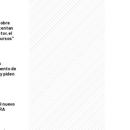
sobre
tentan
tor, el
cursos"
s
mento de
 y piden
l nuevo
CRA