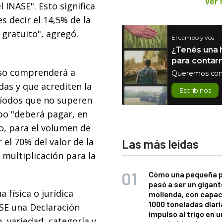
Ver
 INASE". Esto significa
s decir el 14,5% de la
gratuito", agregó.
El campo y vos
¿Tenés una h
para contar
oso comprenderá a
Queremos con
as y que acrediten la
Escribinos
eríodos que no superen
upo "deberá pagar, en
o, para el volumen de
el 70% del valor de la
Las más leídas
 multiplicación para la
Cómo una pequeña 
pasó a ser un gigant
física o jurídica
molienda, con capac
1000 toneladas diaria
SE una Declaración
impulso al trigo en 
, variedad, categoría y