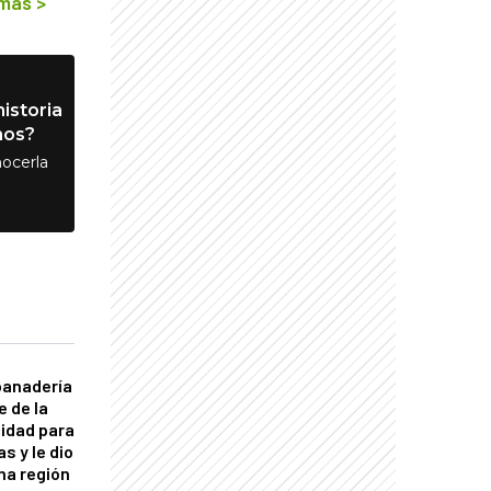
 más
>
istoria
nos?
ocerla
panadería
e de la
idad para
s y le dio
una región