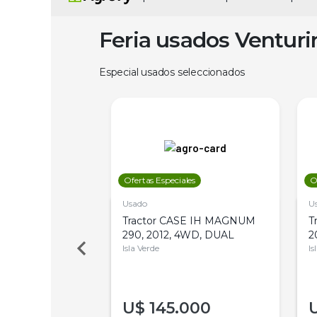
Feria usados Ventur
Especial usados seleccionados
les
Ofertas Especiales
O
Usado
U
a Metalfor 7040,
Tractor CASE IH MAGNUM
T
Bot 32 Mts
290, 2012, 4WD, DUAL
2
Isla Verde
Is
000
U$
145.000