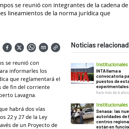
ampos se reunió con integrantes de la cadena de 
les lineamientos de la norma jurídica que
Noticias relaciona
os se reunió con
Institucionales
ara informarles los
INTA llama a
convocatoria pa
dica que reglamentará el
puestos de est
 de fin del corriente
experimentales
hace más de 6 años
berto Lavagna.
Institucionales
que habrá dos vías
Senasa: las nu
os 22 y 27 de la Ley
autoridades de 
centros regiona
través de un Proyecto de
están en funci