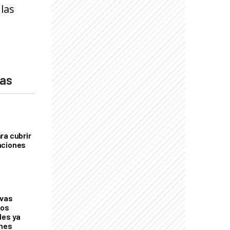
las
das
ra cubrir
aciones
evas
los
les ya
ones