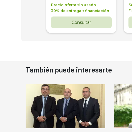
a + financiación
Precio oferta sin usado
3
 4 años
30% de entrega + financiación
F
nsultar
Consultar
También puede interesarte