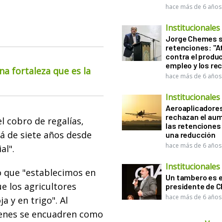
hace más de 6 años
Institucionales
Jorge Chemes 
retenciones: "A
contra el produc
empleo y los re
na fortaleza que es la
hace más de 6 años
Institucionales
Aeroaplicadore
rechazan el au
l cobro de regalías,
las retenciones
rá de siete años desde
una reducción
hace más de 6 años
al".
Institucionales
 que "establecimos en
Un tambero es e
e los agricultores
presidente de 
hace más de 6 años
a y en trigo". Al
ienes se encuadren como