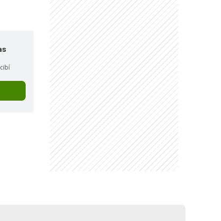
as
cibí