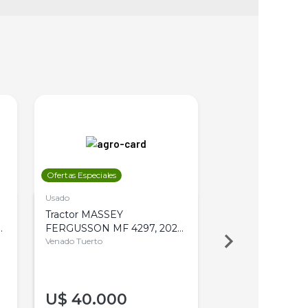
Ofertas Especiales
Ofertas Especiales
Usado
Usado
Tractor MASSEY
Tractor AGCO ALL
,
FERGUSSON MF 4297, 2020,
2003, 4WD, PA
4WD, PATON
Venado Tuerto
Venado Tuerto
U$
40.000
U$
30.000