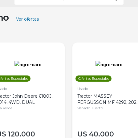
ino
Ver ofertas
fertas Especiales
Ofertas Especiales
sado
Usado
ractor John Deere 6180J,
Tractor MASSEY
014, 4WD, DUAL
FERGUSSON MF 4292, 2020
la Verde
4WD, PATON
Venado Tuerto
U$
120.000
U$
40.000