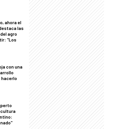
o, ahora el
 destaca las
del agro
tir: "Los
"
oja con una
arrollo
 hacerlo
xperto
icultura
ntino:
onado"