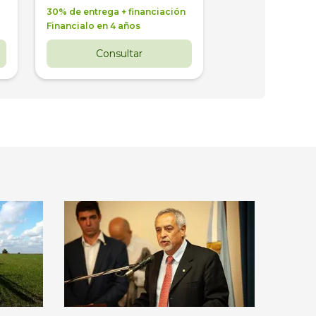
30% de entrega + financiación
30% de entrega + 
Financialo en 4 años
Financialo en 3 a
Consultar
Consul