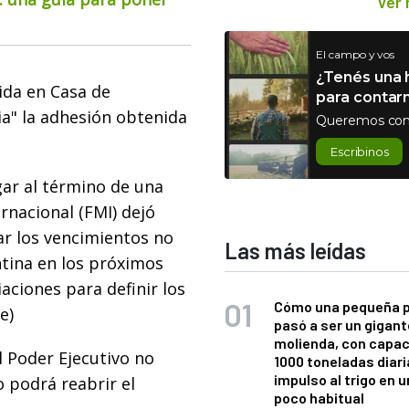
Ver
El campo y vos
¿Tenés una h
ida en Casa de
para contar
ia" la adhesión obtenida
Queremos con
Escribinos
gar al término de una
rnacional (FMI) dejó
ar los vencimientos no
Las más leídas
ntina en los próximos
aciones para definir los
Cómo una pequeña 
e)
pasó a ser un gigant
molienda, con capac
l Poder Ejecutivo no
1000 toneladas diaria
impulso al trigo en 
 podrá reabrir el
poco habitual