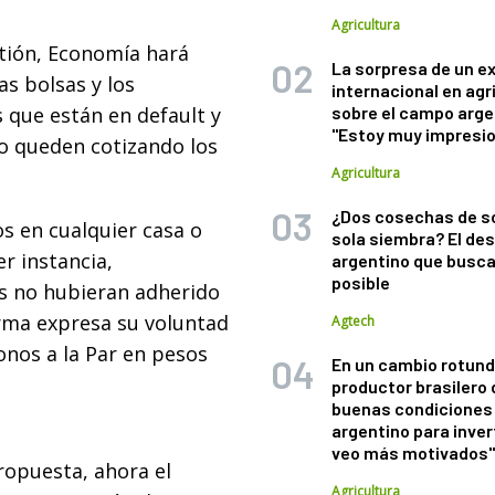
Agricultura
tión, Economía hará
La sorpresa de un e
as bolsas y los
internacional en agr
 que están en default y
sobre el campo arge
"Estoy muy impresi
lo queden cotizando los
Agricultura
¿Dos cosechas de s
s en cualquier casa o
sola siembra? El des
er instancia,
argentino que busca
posible
es no hubieran adherido
rma expresa su voluntad
Agtech
nos a la Par en pesos
En un cambio rotund
productor brasilero
buenas condiciones 
argentino para inver
veo más motivados
ropuesta, ahora el
Agricultura