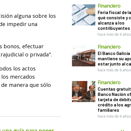
Financiero
Feria fiscal de l
isión alguna sobre los
qué consiste y
alcanza a los
 de impedir una
contribuyentes
hace más de 6 años
s bonos, efectuar
Financiero
El Banco Galicia
rajudicial o privada".
mantiene su ap
estar junto al 
todos los actos
hace más de 6 años
e los mercados
Financiero
, de manera que sólo
Cuentas gratuit
Banco Nación o
tarjeta de débit
crédito a los ag
familiares
hace más de 6 años
o: una guía para poner