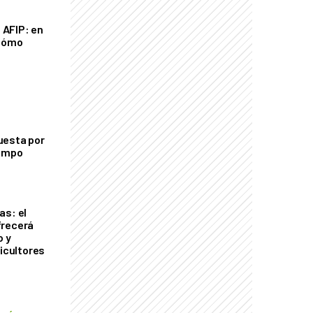
a AFIP: en
 cómo
uesta por
campo
as: el
frecerá
o y
ricultores