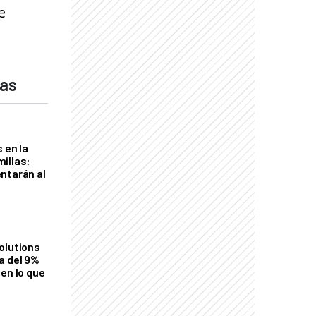
e
das
 en la
illas:
ntarán al
olutions
a del 9%
en lo que