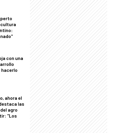
xperto
icultura
ntino:
onado"
oja con una
arrollo
 hacerlo
o, ahora el
 destaca las
del agro
tir: "Los
"