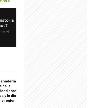
 más
>
istoria
nos?
ocerla
panadería
e de la
idad para
s y le dio
una región