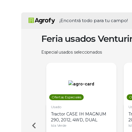
¡Encontrá todo para tu campo!
Feria usados Ventur
Especial usados seleccionados
les
Ofertas Especiales
O
Usado
U
a Metalfor 7040,
Tractor CASE IH MAGNUM
T
Bot 32 Mts
290, 2012, 4WD, DUAL
2
Isla Verde
Is