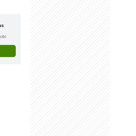
as
cibí