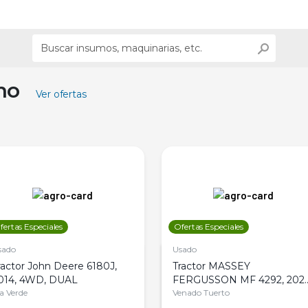
ino
Ver ofertas
fertas Especiales
Ofertas Especiales
sado
Usado
ractor John Deere 6180J,
Tractor MASSEY
014, 4WD, DUAL
FERGUSSON MF 4292, 2020
la Verde
4WD, PATON
Venado Tuerto