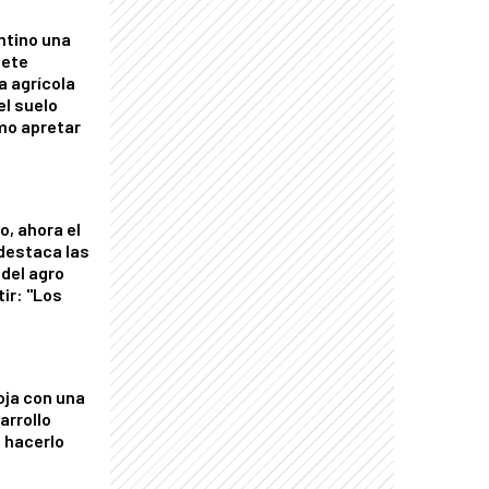
ntino una
mete
a agrícola
el suelo
mo apretar
o, ahora el
 destaca las
del agro
tir: "Los
"
oja con una
arrollo
 hacerlo