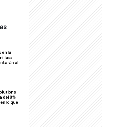
das
 en la
illas:
ntarán al
olutions
a del 9%
en lo que