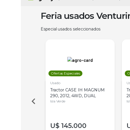
Feria usados Ventur
Especial usados seleccionados
les
Ofertas Especiales
O
Usado
U
a Metalfor 7040,
Tractor CASE IH MAGNUM
T
Bot 32 Mts
290, 2012, 4WD, DUAL
2
Isla Verde
Is
000
U$
145.000