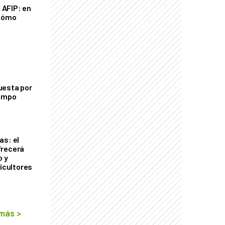
a AFIP: en
 cómo
uesta por
campo
as: el
frecerá
o y
ricultores
 más
>