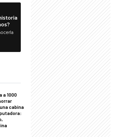
istoria
nos?
ocerla
a a 1000
horrar
 una cabina
putadora:
o,
tina