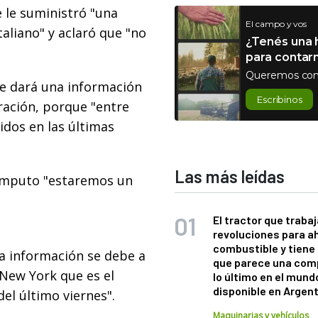
e le suministró "una
El campo y vos
taliano" y aclaró que "no
¿Tenés una h
para contar
Queremos con
e dará una información
Escribinos
ración, porque "entre
dos en las últimas
Las más leídas
cómputo "estaremos un
El tractor que trabaj
revoluciones para a
combustible y tiene
la información se debe a
que parece una com
 New York que es el
lo último en el mund
disponible en Argen
el último viernes".
Maquinarias y vehículos