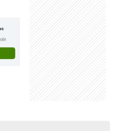
as
cibí