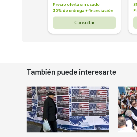
a + financiación
Precio oferta sin usado
3
 4 años
30% de entrega + financiación
F
nsultar
Consultar
También puede interesarte