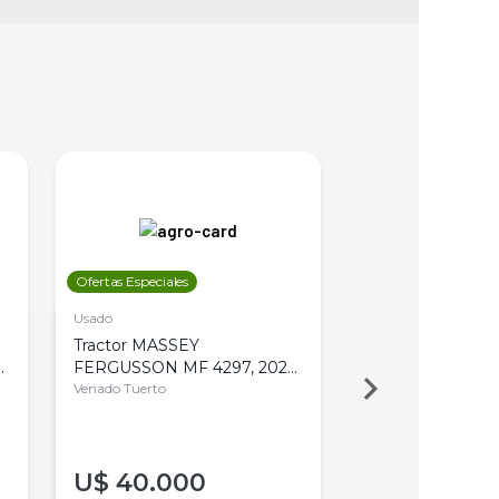
Ofertas Especiales
Ofertas Especiales
Usado
Usado
Tractor MASSEY
Tractor AGCO ALL
,
FERGUSSON MF 4297, 2020,
2003, 4WD, PA
4WD, PATON
Venado Tuerto
Venado Tuerto
U$
40.000
U$
30.000