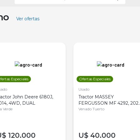
ino
Ver ofertas
fertas Especiales
Ofertas Especiales
sado
Usado
ractor John Deere 6180J,
Tractor MASSEY
014, 4WD, DUAL
FERGUSSON MF 4292, 2020
la Verde
4WD, PATON
Venado Tuerto
U$
120.000
U$
40.000