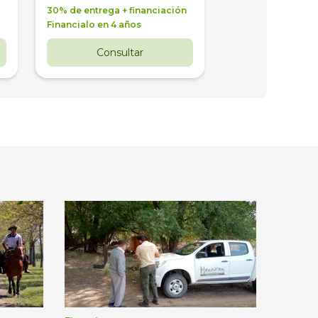
30% de entrega + financiación
30% de entrega + 
Financialo en 4 años
Financialo en 3 a
Consultar
Consul