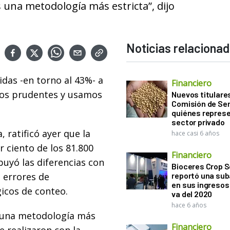
na metodología más estricta”, dijo
Noticias relaciona
idas -en torno al 43%- a
Financiero
mos prudentes y usamos
Nuevos titulares
Comisión de Sem
quiénes represe
sector privado
 ratificó ayer que la
hace casi 6 años
r ciento de los 81.800
Financiero
buyó las diferencias con
Bioceres Crop S
a errores de
reportó una sub
en sus ingresos 
icos de conteo.
va del 2020
hace 6 años
 una metodología más
Financiero