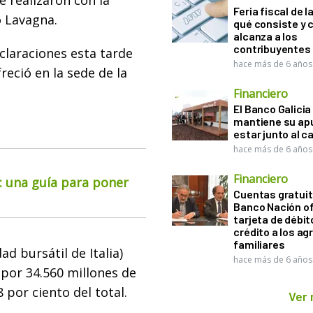
se realizaron con la
Feria fiscal de l
ó Lavagna.
qué consiste y
alcanza a los
contribuyentes
eclaraciones esta tarde
hace más de 6 años
eció en la sede de la
Financiero
El Banco Galicia
mantiene su ap
estar junto al 
hace más de 6 años
Financiero
o: una guía para poner
Cuentas gratuit
Banco Nación o
tarjeta de débit
crédito a los ag
familiares
d bursátil de Italia)
hace más de 6 años
 por 34.560 millones de
 por ciento del total.
Ver