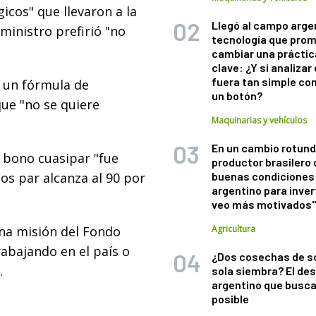
icos" que llevaron a la
Llegó al campo arge
 ministro prefirió "no
tecnología que pro
cambiar una práctic
clave: ¿Y si analizar 
fuera tan simple co
 un fórmula de
un botón?
ue "no se quiere
Maquinarias y vehículos
En un cambio rotund
el bono cuasipar "fue
productor brasilero
os par alcanza al 90 por
buenas condiciones 
argentino para inver
veo más motivados
una misión del Fondo
Agricultura
rabajando en el país o
¿Dos cosechas de s
.
sola siembra? El des
argentino que busca
posible