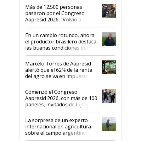
Más de 12.500 personas
pasaron por el Congreso
Aapresid 2026: "Volvió a
demostrar que hablar del
suelo es hablar de todo el
En un cambio rotundo, ahora
sistema productivo"
el productor brasilero destaca
las buenas condiciones del
agro argentino para invertir:
"Los veo más motivados"
Marcelo Torres de Aapresid
alertó que el 62% de la renta
del agro se va en impuestos:
"No es bueno que en
Argentina se sigan discutiendo
Comenzó el Congreso
las mismas cosas de hace 50
Aapresid 2026, con más de 100
años"
paneles, invitados de lujo y
todas las tendencias
La sorpresa de un experto
internacional en agricultura
sobre el campo argentino:
"Estoy muy impresionado"