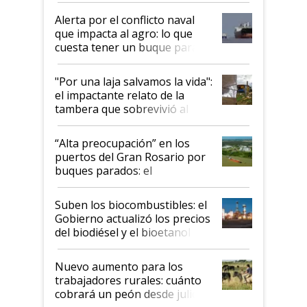
desregulación
Alerta por el conflicto naval
que impacta al agro: lo que
cuesta tener un buque parado
y el peligro de que Argentina
pase a ser "país sucio"
"Por una laja salvamos la vida":
el impactante relato de la
tambera que sobrevivió al
tornado
“Alta preocupación” en los
puertos del Gran Rosario por
buques parados: el
funcionamiento de las
exportadoras en tensión tras
Suben los biocombustibles: el
la medida de fuerza de los
Gobierno actualizó los precios
prácticos
del biodiésel y el bioetanol
Nuevo aumento para los
trabajadores rurales: cuánto
cobrará un peón desde julio