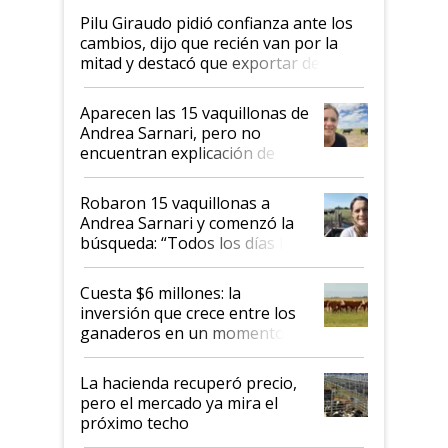
Pilu Giraudo pidió confianza ante los
cambios, dijo que recién van por la
mitad y destacó que exportar dejó de
ser "para unos pocos": "Tenemos un
mandato muy claro del gobierno
Aparecen las 15 vaquillonas de
nacional"
Andrea Sarnari, pero no
encuentran explicación de
cómo llegaron allí
Robaron 15 vaquillonas a
Andrea Sarnari y comenzó la
búsqueda: “Todos los días le
toca a algún productor”
Cuesta $6 millones: la
inversión que crece entre los
ganaderos en un momento
histórico para la actividad
La hacienda recuperó precio,
pero el mercado ya mira el
próximo techo