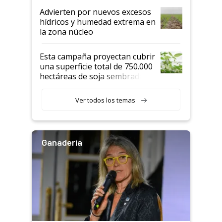
Advierten por nuevos excesos
hídricos y humedad extrema en
la zona núcleo
Esta campaña proyectan cubrir
una superficie total de 750.000
hectáreas de soja sembradas
con una nueva generación de
variedades que marcan un
Ver todos los temas
salto tecnológico en genética y
rendimiento
Ganadería