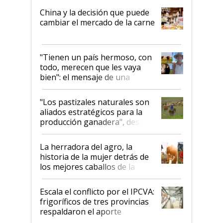
China y la decisión que puede
cambiar el mercado de la carne
"Tienen un país hermoso, con
todo, merecen que les vaya
bien": el mensaje de una
ganadera uruguaya sobre las
oportunidades que se abren
"Los pastizales naturales son
para el agro en Argentina, con
aliados estratégicos para la
foco en la carne
producción ganadera", destaca
la iniciativa que ya reúne a 46
establecimientos en Argentina
La herradora del agro, la
historia de la mujer detrás de
los mejores caballos de la
Argentina y los mitos que
todavía hacen sufrir a estos
Escala el conflicto por el IPCVA:
animales: "Mientras me
frigoríficos de tres provincias
descalificaban, yo seguí
respaldaron el aporte
haciendo currículum"
obligatorio