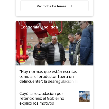
Ver todos los temas
Economía y política
"Hay normas que están escritas
como si el productor fuera un
delincuente”: la desregulación llegó
al Congreso Aapresid y hasta se
habló del financiamiento al IPCVA
Cayó la recaudación por
retenciones: el Gobierno
explicó los motivos