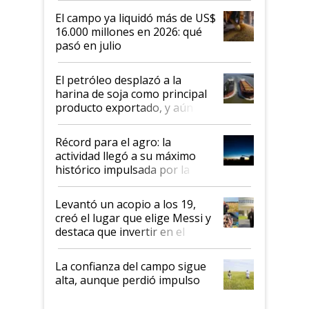
El campo ya liquidó más de US$
16.000 millones en 2026: qué
pasó en julio
El petróleo desplazó a la
harina de soja como principal
producto exportado, y aún así
el agro aportó casi seis de cada
diez dólares y sostuvo el
Récord para el agro: la
liderazgo en un semestre
actividad llegó a su máximo
récord
histórico impulsada por la
cosecha y las exportaciones
Levantó un acopio a los 19,
creó el lugar que elige Messi y
destaca que invertir en el
kirchnerismo era como "darle
plata a un hijo para droga":
La confianza del campo sigue
Juan Félix Rossetti, el libertario
alta, aunque perdió impulso
que de una dura crisis salió
más fuerte y apuesta al cambio