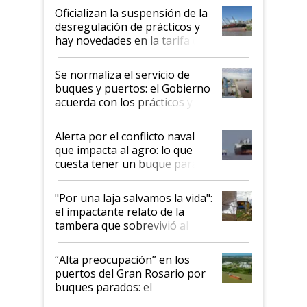
Oficializan la suspensión de la
desregulación de prácticos y
hay novedades en la tarifa de
la hidrovía
Se normaliza el servicio de
buques y puertos: el Gobierno
acuerda con los prácticos y
suspende el decreto de
desregulación
Alerta por el conflicto naval
que impacta al agro: lo que
cuesta tener un buque parado
y el peligro de que Argentina
pase a ser "país sucio"
"Por una laja salvamos la vida":
el impactante relato de la
tambera que sobrevivió al
tornado
“Alta preocupación” en los
puertos del Gran Rosario por
buques parados: el
funcionamiento de las