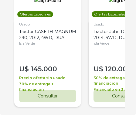
Ofertas Especiales
Ofertas Especiales
Usado
Usado
Tractor CASE IH MAGNUM
Tractor John Deere 
290, 2012, 4WD, DUAL
2014, 4WD, DUAL
Isla Verde
Isla Verde
U$
145.000
U$
120.000
Precio oferta sin usado
30% de entrega +
financiación
30% de entrega +
financiación
Financialo en 3 años
Consultar
Consultar