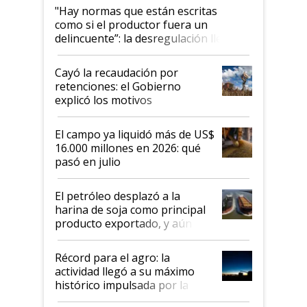
"Hay normas que están escritas
como si el productor fuera un
delincuente”: la desregulación llegó
al Congreso Aapresid y hasta se
habló del financiamiento al IPCVA
Cayó la recaudación por
retenciones: el Gobierno
explicó los motivos
El campo ya liquidó más de US$
16.000 millones en 2026: qué
pasó en julio
El petróleo desplazó a la
harina de soja como principal
producto exportado, y aún así
el agro aportó casi seis de cada
diez dólares y sostuvo el
Récord para el agro: la
liderazgo en un semestre
actividad llegó a su máximo
récord
histórico impulsada por la
cosecha y las exportaciones