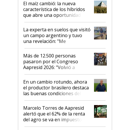
infinitas"
El maíz cambió: la nueva
característica de los híbridos
que abre una oportunidad en
el lote
La experta en suelos que visitó
un campo argentino y tuvo
una revelación: "Me
impresionó mucho"
Más de 12.500 personas
pasaron por el Congreso
Aapresid 2026: "Volvió a
demostrar que hablar del
suelo es hablar de todo el
En un cambio rotundo, ahora
sistema productivo"
el productor brasilero destaca
las buenas condiciones del
agro argentino para invertir:
"Los veo más motivados"
Marcelo Torres de Aapresid
alertó que el 62% de la renta
del agro se va en impuestos:
"No es bueno que en