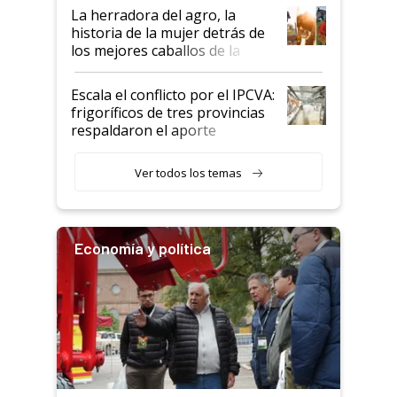
establecimientos en Argentina
La herradora del agro, la
historia de la mujer detrás de
los mejores caballos de la
Argentina y los mitos que
todavía hacen sufrir a estos
Escala el conflicto por el IPCVA:
animales: "Mientras me
frigoríficos de tres provincias
descalificaban, yo seguí
respaldaron el aporte
haciendo currículum"
obligatorio
Ver todos los temas
Economía y política