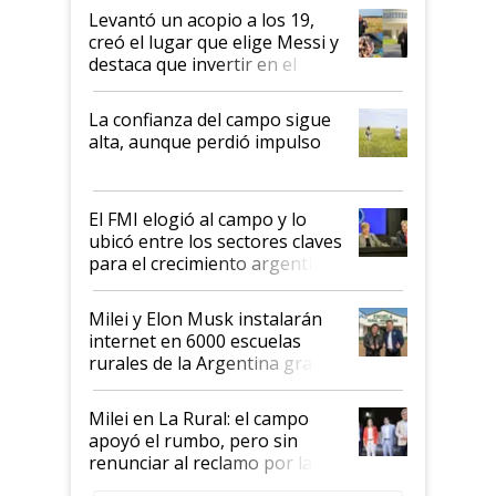
Levantó un acopio a los 19,
creó el lugar que elige Messi y
destaca que invertir en el
kirchnerismo era como "darle
plata a un hijo para droga":
La confianza del campo sigue
Juan Félix Rossetti, el libertario
alta, aunque perdió impulso
que de una dura crisis salió
más fuerte y apuesta al cambio
de Milei
El FMI elogió al campo y lo
ubicó entre los sectores claves
para el crecimiento argentino
Milei y Elon Musk instalarán
internet en 6000 escuelas
rurales de la Argentina gracias
a un acuerdo con Starlink
Milei en La Rural: el campo
apoyó el rumbo, pero sin
renunciar al reclamo por las
retenciones