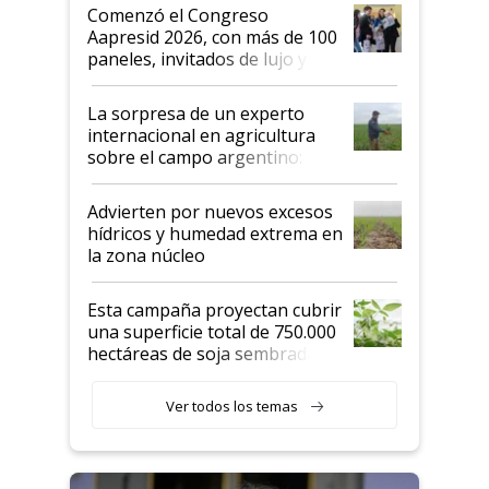
Argentina se sigan discutiendo
Comenzó el Congreso
las mismas cosas de hace 50
Aapresid 2026, con más de 100
años"
paneles, invitados de lujo y
todas las tendencias
La sorpresa de un experto
internacional en agricultura
sobre el campo argentino:
"Estoy muy impresionado"
Advierten por nuevos excesos
hídricos y humedad extrema en
la zona núcleo
Esta campaña proyectan cubrir
una superficie total de 750.000
hectáreas de soja sembradas
con una nueva generación de
variedades que marcan un
Ver todos los temas
salto tecnológico en genética y
rendimiento