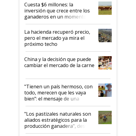
Cuesta $6 millones: la
inversión que crece entre los
ganaderos en un momento
histórico para la actividad
La hacienda recuperó precio,
pero el mercado ya mira el
próximo techo
China y la decisión que puede
cambiar el mercado de la carne
"Tienen un país hermoso, con
todo, merecen que les vaya
bien": el mensaje de una
ganadera uruguaya sobre las
oportunidades que se abren
"Los pastizales naturales son
para el agro en Argentina, con
aliados estratégicos para la
foco en la carne
producción ganadera", destaca
la iniciativa que ya reúne a 46