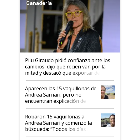
Ganadería
Pilu Giraudo pidió confianza ante los
cambios, dijo que recién van por la
mitad y destacó que exportar dejó de
ser "para unos pocos": "Tenemos un
mandato muy claro del gobierno
Aparecen las 15 vaquillonas de
nacional"
Andrea Sarnari, pero no
encuentran explicación de
cómo llegaron allí
Robaron 15 vaquillonas a
Andrea Sarnari y comenzó la
búsqueda: “Todos los días le
toca a algún productor”