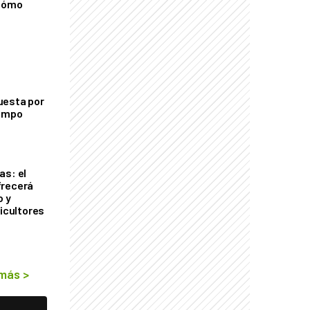
 cómo
uesta por
campo
as: el
frecerá
o y
ricultores
 más
>