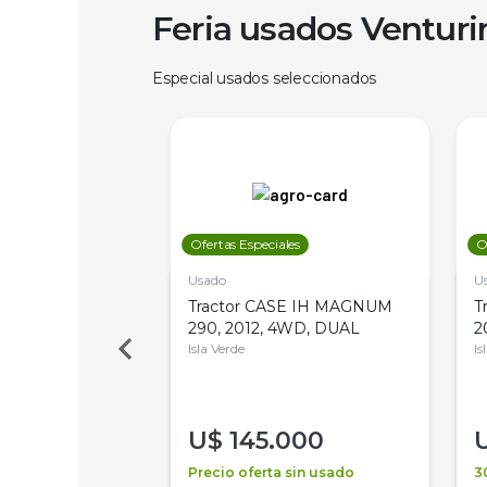
Feria usados Ventur
Especial usados seleccionados
les
Ofertas Especiales
O
Usado
U
a Metalfor 7040,
Tractor CASE IH MAGNUM
T
Bot 32 Mts
290, 2012, 4WD, DUAL
2
Isla Verde
Is
000
U$
145.000
a + financiación
Precio oferta sin usado
3