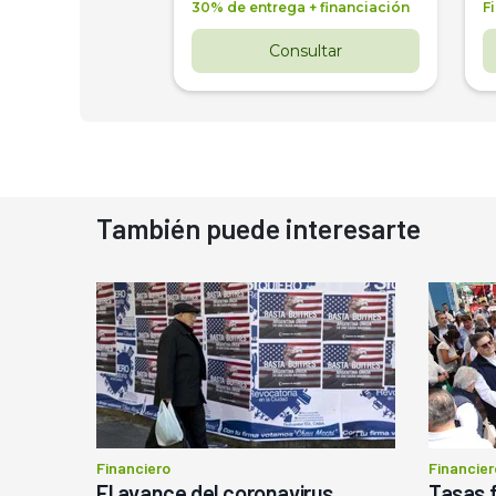
 4 años
30% de entrega + financiación
F
nsultar
Consultar
También puede interesarte
Financiero
Financier
El avance del coronavirus
Tasas f