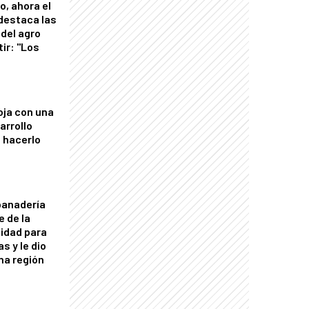
o, ahora el
 destaca las
del agro
tir: "Los
"
oja con una
arrollo
 hacerlo
panadería
e de la
idad para
s y le dio
una región