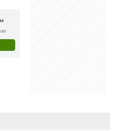
as
cibí