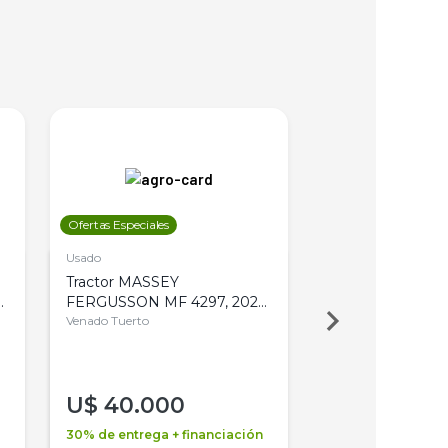
Ofertas Especiales
Ofertas Especiales
Usado
Usado
Tractor MASSEY
Tractor AGCO ALL
,
FERGUSSON MF 4297, 2020,
2003, 4WD, PA
4WD, PATON
Venado Tuerto
Venado Tuerto
U$
40.000
U$
30.000
30% de entrega + financiación
30% de entrega + 