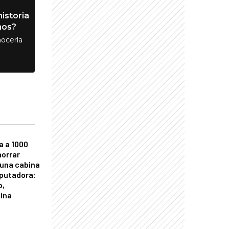
istoria
nos?
ocerla
a a 1000
horrar
 una cabina
putadora:
o,
tina