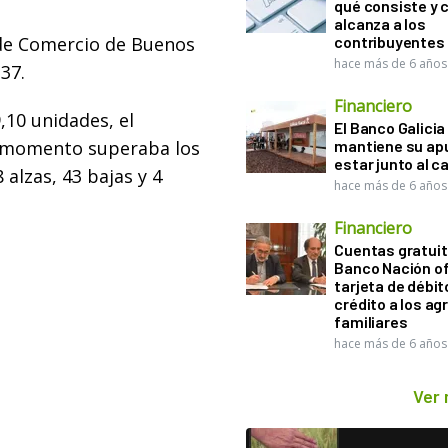
qué consiste y
alcanza a los
a de Comercio de Buenos
contribuyentes
hace más de 6 años
.37.
Financiero
,10 unidades, el
El Banco Galicia
e momento superaba los
mantiene su ap
estar junto al 
 alzas, 43 bajas y 4
hace más de 6 años
Financiero
Cuentas gratuit
Banco Nación o
tarjeta de débit
crédito a los ag
familiares
hace más de 6 años
Ver