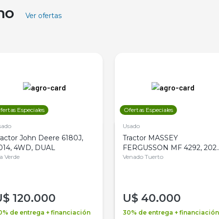
ino
Ver ofertas
fertas Especiales
Ofertas Especiales
sado
Usado
ractor John Deere 6180J,
Tractor MASSEY
014, 4WD, DUAL
FERGUSSON MF 4292, 2020
la Verde
4WD, PATON
Venado Tuerto
U$
120.000
U$
40.000
0% de entrega + financiación
30% de entrega + financiación