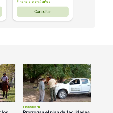
Financialo en 4 años
Financialo en 3 a
Consultar
Consul
Financiero
 los
Prorrogan el plan de facilidades