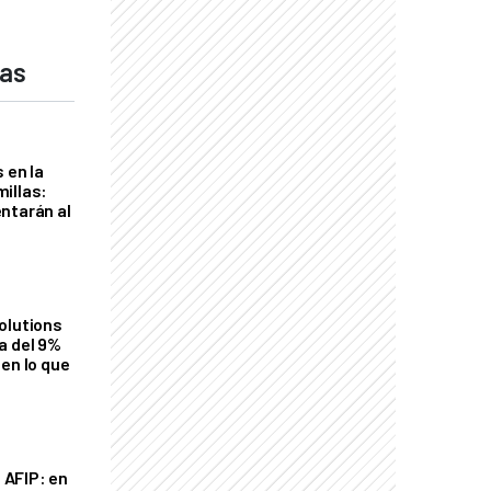
das
 en la
illas:
ntarán al
olutions
a del 9%
en lo que
a AFIP: en