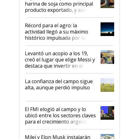
harina de soja como principal
producto exportado, y aún así
el agro aportó casi seis de cada
diez dólares y sostuvo el
Récord para el agro: la
liderazgo en un semestre
actividad llegó a su máximo
récord
histórico impulsada por la
cosecha y las exportaciones
Levantó un acopio a los 19,
creó el lugar que elige Messi y
destaca que invertir en el
kirchnerismo era como "darle
plata a un hijo para droga":
La confianza del campo sigue
Juan Félix Rossetti, el libertario
alta, aunque perdió impulso
que de una dura crisis salió
más fuerte y apuesta al cambio
de Milei
El FMI elogió al campo y lo
ubicó entre los sectores claves
para el crecimiento argentino
Milei y Elon Musk instalarán