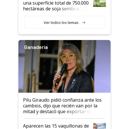
una superficie total de 750.000
hectáreas de soja sembradas
con una nueva generación de
variedades que marcan un
Ver todos los temas
salto tecnológico en genética y
rendimiento
Ganadería
Pilu Giraudo pidió confianza ante los
cambios, dijo que recién van por la
mitad y destacó que exportar dejó de
ser "para unos pocos": "Tenemos un
mandato muy claro del gobierno
Aparecen las 15 vaquillonas de
nacional"