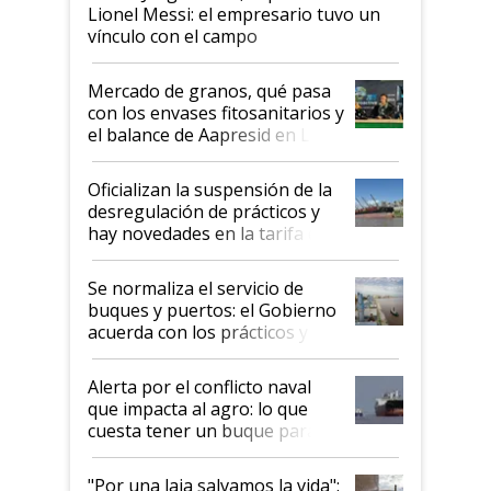
Lionel Messi: el empresario tuvo un
vínculo con el campo
Mercado de granos, qué pasa
con los envases fitosanitarios y
el balance de Aapresid en La
Posta
Oficializan la suspensión de la
desregulación de prácticos y
hay novedades en la tarifa de
la hidrovía
Se normaliza el servicio de
buques y puertos: el Gobierno
acuerda con los prácticos y
suspende el decreto de
desregulación
Alerta por el conflicto naval
que impacta al agro: lo que
cuesta tener un buque parado
y el peligro de que Argentina
pase a ser "país sucio"
"Por una laja salvamos la vida":