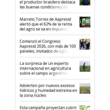
el productor brasilero destaca
las buenas condiciones del
agro argentino para invertir:
"Los veo más motivados"
Marcelo Torres de Aapresid
alertó que el 62% de la renta
del agro se va en impuestos:
"No es bueno que en
Argentina se sigan discutiendo
Comenzó el Congreso
las mismas cosas de hace 50
Aapresid 2026, con más de 100
años"
paneles, invitados de lujo y
todas las tendencias
La sorpresa de un experto
internacional en agricultura
sobre el campo argentino:
"Estoy muy impresionado"
Advierten por nuevos excesos
hídricos y humedad extrema en
la zona núcleo
Esta campaña proyectan cubrir