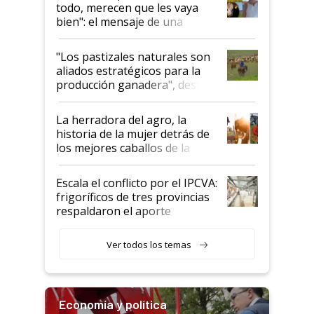
todo, merecen que les vaya
bien": el mensaje de una
ganadera uruguaya sobre las
oportunidades que se abren
"Los pastizales naturales son
para el agro en Argentina, con
aliados estratégicos para la
foco en la carne
producción ganadera", destaca
la iniciativa que ya reúne a 46
establecimientos en Argentina
La herradora del agro, la
historia de la mujer detrás de
los mejores caballos de la
Argentina y los mitos que
todavía hacen sufrir a estos
Escala el conflicto por el IPCVA:
animales: "Mientras me
frigoríficos de tres provincias
descalificaban, yo seguí
respaldaron el aporte
haciendo currículum"
obligatorio
Ver todos los temas
Economía y política