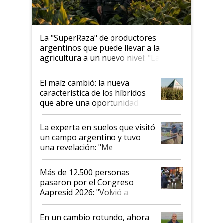
La "SuperRaza" de productores
argentinos que puede llevar a la
agricultura a un nuevo nivel: "Las
posibilidades de crecimiento son
infinitas"
El maíz cambió: la nueva
característica de los híbridos
que abre una oportunidad en
el lote
La experta en suelos que visitó
un campo argentino y tuvo
una revelación: "Me
impresionó mucho"
Más de 12.500 personas
pasaron por el Congreso
Aapresid 2026: "Volvió a
demostrar que hablar del
suelo es hablar de todo el
En un cambio rotundo, ahora
sistema productivo"