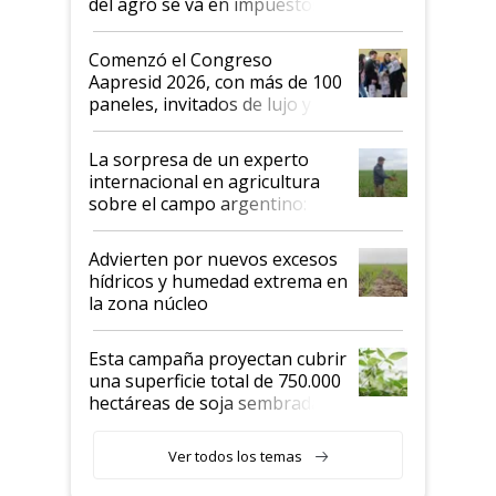
del agro se va en impuestos:
"No es bueno que en
Argentina se sigan discutiendo
Comenzó el Congreso
las mismas cosas de hace 50
Aapresid 2026, con más de 100
años"
paneles, invitados de lujo y
todas las tendencias
La sorpresa de un experto
internacional en agricultura
sobre el campo argentino:
"Estoy muy impresionado"
Advierten por nuevos excesos
hídricos y humedad extrema en
la zona núcleo
Esta campaña proyectan cubrir
una superficie total de 750.000
hectáreas de soja sembradas
con una nueva generación de
variedades que marcan un
Ver todos los temas
salto tecnológico en genética y
rendimiento