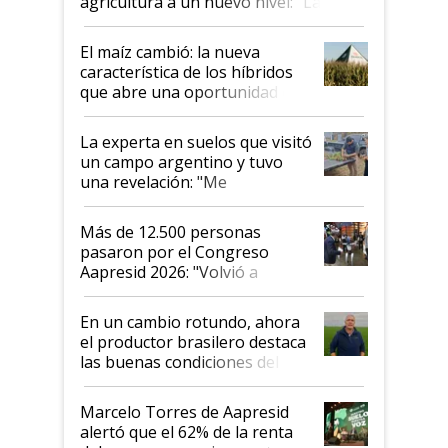
agricultura a un nuevo nivel: "Las
posibilidades de crecimiento son
infinitas"
El maíz cambió: la nueva
característica de los híbridos
que abre una oportunidad en
el lote
La experta en suelos que visitó
un campo argentino y tuvo
una revelación: "Me
impresionó mucho"
Más de 12.500 personas
pasaron por el Congreso
Aapresid 2026: "Volvió a
demostrar que hablar del
suelo es hablar de todo el
En un cambio rotundo, ahora
sistema productivo"
el productor brasilero destaca
las buenas condiciones del
agro argentino para invertir:
"Los veo más motivados"
Marcelo Torres de Aapresid
alertó que el 62% de la renta