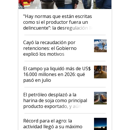
"Hay normas que están escritas
como si el productor fuera un
delincuente”: la desregulación llegó
al Congreso Aapresid y hasta se
habló del financiamiento al IPCVA
Cayó la recaudación por
retenciones: el Gobierno
explicó los motivos
El campo ya liquidó más de US$
16.000 millones en 2026: qué
pasó en julio
El petróleo desplazó a la
harina de soja como principal
producto exportado, y aún así
el agro aportó casi seis de cada
diez dólares y sostuvo el
Récord para el agro: la
liderazgo en un semestre
actividad llegó a su máximo
récord