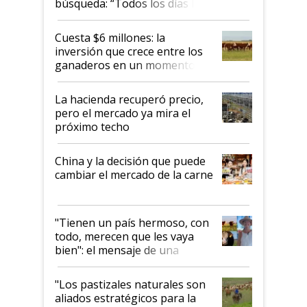
búsqueda: “Todos los días le
toca a algún productor”
Cuesta $6 millones: la
inversión que crece entre los
ganaderos en un momento
histórico para la actividad
La hacienda recuperó precio,
pero el mercado ya mira el
próximo techo
China y la decisión que puede
cambiar el mercado de la carne
"Tienen un país hermoso, con
todo, merecen que les vaya
bien": el mensaje de una
ganadera uruguaya sobre las
oportunidades que se abren
"Los pastizales naturales son
para el agro en Argentina, con
aliados estratégicos para la
foco en la carne