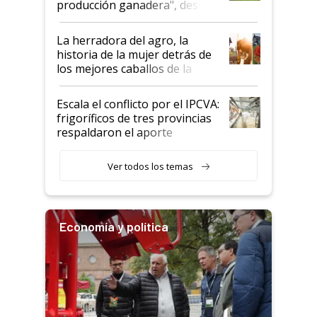
producción ganadera", destaca
la iniciativa que ya reúne a 46
establecimientos en Argentina
La herradora del agro, la
historia de la mujer detrás de
los mejores caballos de la
Argentina y los mitos que
todavía hacen sufrir a estos
Escala el conflicto por el IPCVA:
animales: "Mientras me
frigoríficos de tres provincias
descalificaban, yo seguí
respaldaron el aporte
haciendo currículum"
obligatorio
Ver todos los temas
Economía y política