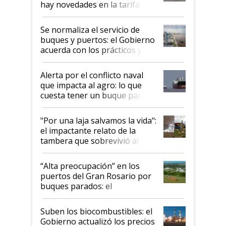
hay novedades en la tarifa de
la hidrovía
Se normaliza el servicio de
buques y puertos: el Gobierno
acuerda con los prácticos y
suspende el decreto de
desregulación
Alerta por el conflicto naval
que impacta al agro: lo que
cuesta tener un buque parado
y el peligro de que Argentina
pase a ser "país sucio"
"Por una laja salvamos la vida":
el impactante relato de la
tambera que sobrevivió al
tornado
“Alta preocupación” en los
puertos del Gran Rosario por
buques parados: el
funcionamiento de las
exportadoras en tensión tras
Suben los biocombustibles: el
la medida de fuerza de los
Gobierno actualizó los precios