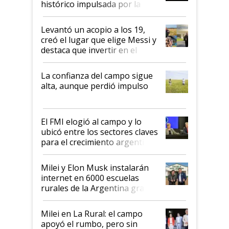
histórico impulsada por la
cosecha y las exportaciones
Levantó un acopio a los 19,
creó el lugar que elige Messi y
destaca que invertir en el
kirchnerismo era como "darle
plata a un hijo para droga":
La confianza del campo sigue
Juan Félix Rossetti, el libertario
alta, aunque perdió impulso
que de una dura crisis salió
más fuerte y apuesta al cambio
de Milei
El FMI elogió al campo y lo
ubicó entre los sectores claves
para el crecimiento argentino
Milei y Elon Musk instalarán
internet en 6000 escuelas
rurales de la Argentina gracias
a un acuerdo con Starlink
Milei en La Rural: el campo
apoyó el rumbo, pero sin