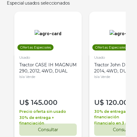
Especial usados seleccionados
Ofertas Especiales
Ofertas Especiales
Usado
Usado
Tractor CASE IH MAGNUM
Tractor John Deere 
290, 2012, 4WD, DUAL
2014, 4WD, DUAL
Isla Verde
Isla Verde
U$
145.000
U$
120.000
Precio oferta sin usado
30% de entrega +
financiación
30% de entrega +
financiación
Financialo en 3 años
Consultar
Consultar