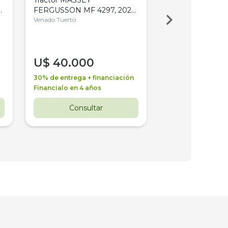
,
FERGUSSON MF 4297, 2020,
2003, 4WD, PA
4WD, PATON
Venado Tuerto
Venado Tuerto
U$
40.000
U$
30.000
30% de entrega + financiación
30% de entrega + 
Financialo en 4 años
Financialo en 3 a
Consultar
Consul