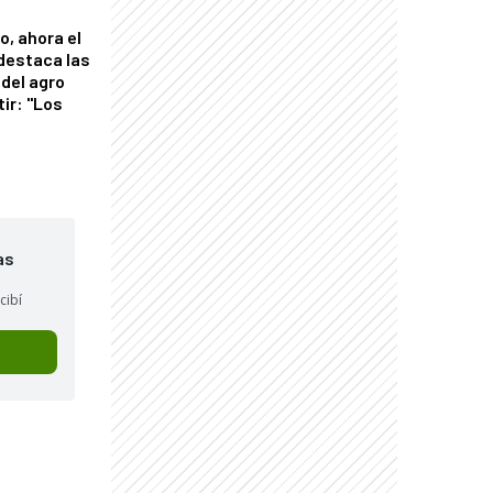
o, ahora el
 destaca las
del agro
tir: "Los
"
as
cibí