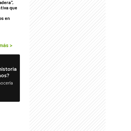
adera",
ativa que
os en
 más
>
istoria
nos?
ocerla