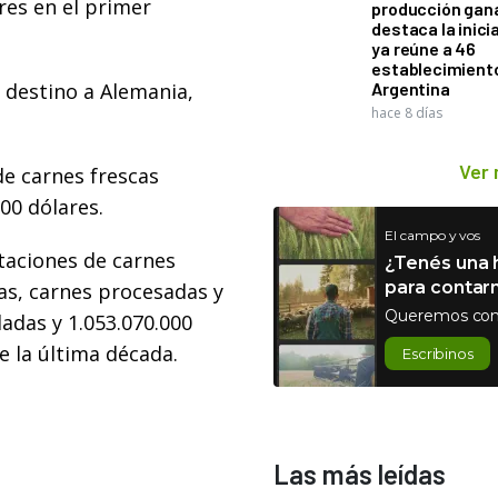
res en el primer
producción gan
destaca la inici
ya reúne a 46
establecimient
 destino a Alemania,
Argentina
hace 8 días
Ver
de carnes frescas
00 dólares.
El campo y vos
taciones de carnes
¿Tenés una h
para contar
cas, carnes procesadas y
Queremos con
adas y 1.053.070.000
de la última década.
Escribinos
Las más leídas