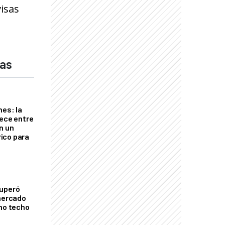
isas
das
nes: la
rece entre
n un
ico para
cuperó
 mercado
imo techo