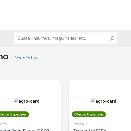
ino
Ver ofertas
fertas Especiales
Ofertas Especiales
sado
Usado
ractor John Deere 6180J,
Tractor MASSEY