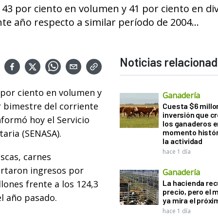
 43 por ciento en volumen y 41 por ciento en div
te año respecto a similar período de 2004...
Noticias relaciona
 por ciento en volumen y
Ganadería
r bimestre del corriente
Cuesta $6 millo
inversión que c
nformó hoy el Servicio
los ganaderos e
taria (SENASA).
momento histór
la actividad
hace 1 día
escas, carnes
ortaron ingresos por
Ganadería
lones frente a los 124,3
La hacienda re
precio, pero el
el año pasado.
ya mira el próx
hace 1 día