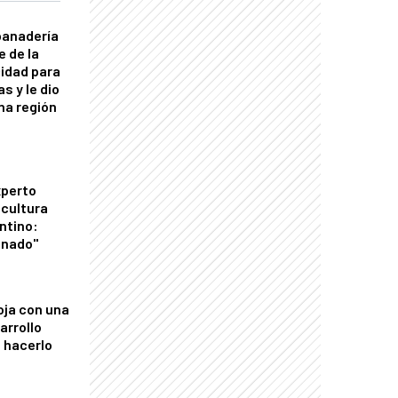
panadería
e de la
idad para
s y le dio
una región
xperto
icultura
ntino:
onado"
oja con una
arrollo
 hacerlo