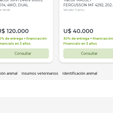
014, 4WD, DUAL
FERGUSSON MF 4292, 2020
la Verde
4WD, PATON
Venado Tuerto
U$
120.000
U$
40.000
0% de entrega + financiación
30% de entrega + financiación
inancialo en 3 años
Financialo en 3 años
Consultar
Consultar
ción animal
Insumos veterinarios
Identificación animal