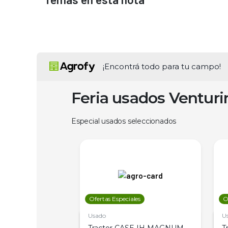
¡Encontrá todo para tu campo!
Feria usados Ventur
Especial usados seleccionados
les
Ofertas Especiales
O
Usado
U
a Metalfor 7040,
Tractor CASE IH MAGNUM
T