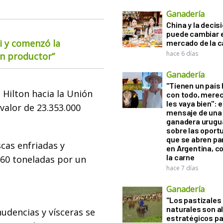
Ganadería
China y la decis
puede cambiar e
i y comenzó la
mercado de la c
hace 6 días
ún productor”
Ganadería
"Tienen un país
 Hilton hacia la Unión
con todo, mere
les vaya bien": e
alor de 23.353.000
mensaje de una
ganadera urugu
sobre las oport
que se abren par
scas enfriadas y
en Argentina, c
la carne
760 toneladas por un
hace 7 días
Ganadería
"Los pastizales
naturales son a
udencias y vísceras se
estratégicos pa