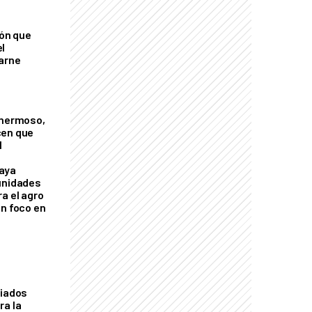
ión que
l
arne
 hermoso,
cen que
l
aya
unidades
a el agro
on foco en
liados
ra la