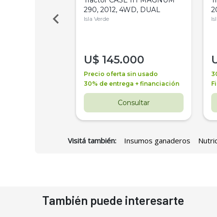
Bot 32 Mts
290, 2012, 4WD, DUAL
2
Isla Verde
Is
000
U$
145.000
a + financiación
Precio oferta sin usado
3
 4 años
30% de entrega + financiación
F
nsultar
Consultar
Visitá también:
Insumos ganaderos
Nutri
También puede interesarte