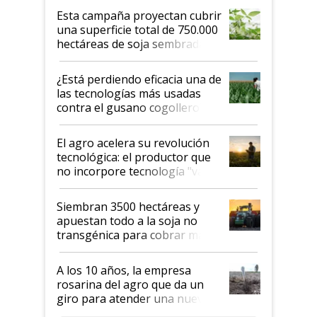
Esta campaña proyectan cubrir
una superficie total de 750.000
hectáreas de soja sembradas
con una nueva generación de
variedades que marcan un
¿Está perdiendo eficacia una de
salto tecnológico en genética y
las tecnologías más usadas
rendimiento
contra el gusano cogollero? El
desafío de una tecnología clave
El agro acelera su revolución
tecnológica: el productor que
no incorpore tecnología "va a
perder el tren"
Siembran 3500 hectáreas y
apuestan todo a la soja no
transgénica para cobrar más
por tonelada: compraron un
semillero
A los 10 años, la empresa
rosarina del agro que da un
giro para atender una nueva
etapa en el agro