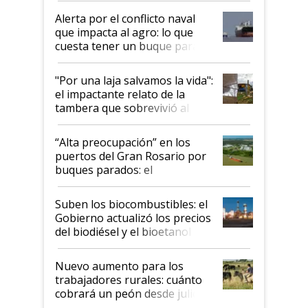
Alerta por el conflicto naval
que impacta al agro: lo que
cuesta tener un buque parado
y el peligro de que Argentina
pase a ser "país sucio"
"Por una laja salvamos la vida":
el impactante relato de la
tambera que sobrevivió al
tornado
“Alta preocupación” en los
puertos del Gran Rosario por
buques parados: el
funcionamiento de las
exportadoras en tensión tras
Suben los biocombustibles: el
la medida de fuerza de los
Gobierno actualizó los precios
prácticos
del biodiésel y el bioetanol
Nuevo aumento para los
trabajadores rurales: cuánto
cobrará un peón desde julio