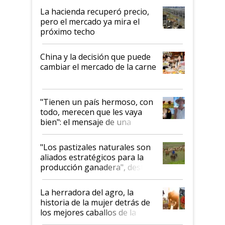
La hacienda recuperó precio,
pero el mercado ya mira el
próximo techo
China y la decisión que puede
cambiar el mercado de la carne
"Tienen un país hermoso, con
todo, merecen que les vaya
bien": el mensaje de una
ganadera uruguaya sobre las
oportunidades que se abren
"Los pastizales naturales son
para el agro en Argentina, con
aliados estratégicos para la
foco en la carne
producción ganadera", destaca
la iniciativa que ya reúne a 46
establecimientos en Argentina
La herradora del agro, la
historia de la mujer detrás de
los mejores caballos de la
Argentina y los mitos que