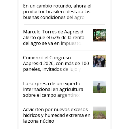
En un cambio rotundo, ahora el
productor brasilero destaca las
buenas condiciones del agro
argentino para invertir: "Los veo
más motivados"
Marcelo Torres de Aapresid
alertó que el 62% de la renta
del agro se va en impuestos:
"No es bueno que en
Argentina se sigan discutiendo
Comenzó el Congreso
las mismas cosas de hace 50
Aapresid 2026, con más de 100
años"
paneles, invitados de lujo y
todas las tendencias
La sorpresa de un experto
internacional en agricultura
sobre el campo argentino:
"Estoy muy impresionado"
Advierten por nuevos excesos
hídricos y humedad extrema en
la zona núcleo