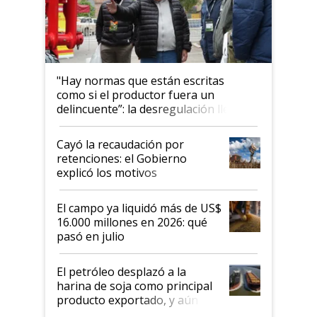
"Hay normas que están escritas
como si el productor fuera un
delincuente”: la desregulación llegó
al Congreso Aapresid y hasta se
habló del financiamiento al IPCVA
Cayó la recaudación por
retenciones: el Gobierno
explicó los motivos
El campo ya liquidó más de US$
16.000 millones en 2026: qué
pasó en julio
El petróleo desplazó a la
harina de soja como principal
producto exportado, y aún así
el agro aportó casi seis de cada