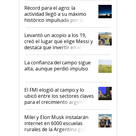
diez dólares y sostuvo el
Récord para el agro: la
liderazgo en un semestre
actividad llegó a su máximo
récord
histórico impulsada por la
cosecha y las exportaciones
Levantó un acopio a los 19,
creó el lugar que elige Messi y
destaca que invertir en el
kirchnerismo era como "darle
plata a un hijo para droga":
La confianza del campo sigue
Juan Félix Rossetti, el libertario
alta, aunque perdió impulso
que de una dura crisis salió
más fuerte y apuesta al cambio
de Milei
El FMI elogió al campo y lo
ubicó entre los sectores claves
para el crecimiento argentino
Milei y Elon Musk instalarán
internet en 6000 escuelas
rurales de la Argentina gracias
a un acuerdo con Starlink