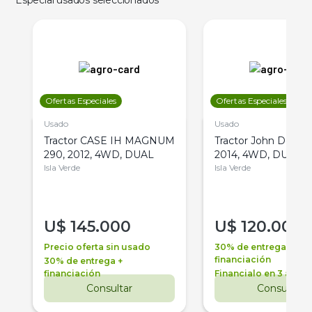
Especial usados seleccionados
Ofertas Especiales
Ofertas Especiales
Usado
Usado
Tractor CASE IH MAGNUM
Tractor John Deere 
290, 2012, 4WD, DUAL
2014, 4WD, DUAL
Isla Verde
Isla Verde
U$
145.000
U$
120.000
Precio oferta sin usado
30% de entrega +
financiación
30% de entrega +
financiación
Financialo en 3 años
Consultar
Consultar