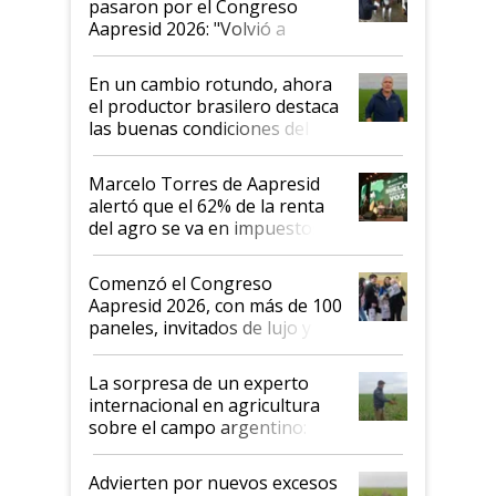
pasaron por el Congreso
Aapresid 2026: "Volvió a
demostrar que hablar del
suelo es hablar de todo el
En un cambio rotundo, ahora
sistema productivo"
el productor brasilero destaca
las buenas condiciones del
agro argentino para invertir:
"Los veo más motivados"
Marcelo Torres de Aapresid
alertó que el 62% de la renta
del agro se va en impuestos:
"No es bueno que en
Argentina se sigan discutiendo
Comenzó el Congreso
las mismas cosas de hace 50
Aapresid 2026, con más de 100
años"
paneles, invitados de lujo y
todas las tendencias
La sorpresa de un experto
internacional en agricultura
sobre el campo argentino:
"Estoy muy impresionado"
Advierten por nuevos excesos