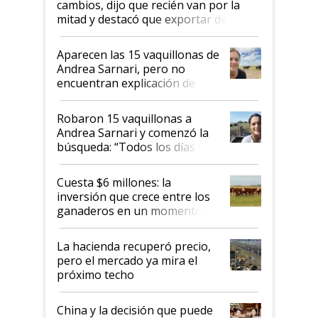
cambios, dijo que recién van por la
mitad y destacó que exportar dejó de
ser "para unos pocos": "Tenemos un
mandato muy claro del gobierno
Aparecen las 15 vaquillonas de
nacional"
Andrea Sarnari, pero no
encuentran explicación de
cómo llegaron allí
Robaron 15 vaquillonas a
Andrea Sarnari y comenzó la
búsqueda: “Todos los días le
toca a algún productor”
Cuesta $6 millones: la
inversión que crece entre los
ganaderos en un momento
histórico para la actividad
La hacienda recuperó precio,
pero el mercado ya mira el
próximo techo
China y la decisión que puede