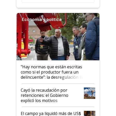
Economía y política
"Hay normas que están escritas
como si el productor fuera un
delincuente”: la desregulación llegó
al Congreso Aapresid y hasta se
habló del financiamiento al IPCVA
Cayó la recaudación por
retenciones: el Gobierno
explicó los motivos
El campo ya liquidó más de US$