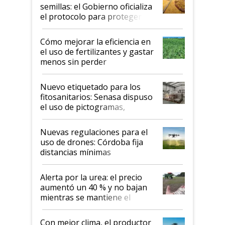
semillas: el Gobierno oficializa
el protocolo para proteger la
propiedad intelectual
Cómo mejorar la eficiencia en
el uso de fertilizantes y gastar
menos sin perder
productividad en la campaña
fina
Nuevo etiquetado para los
fitosanitarios: Senasa dispuso
el uso de pictogramas,
palabras de advertencia e
indicaciones
Nuevas regulaciones para el
uso de drones: Córdoba fija
distancias mínimas
Alerta por la urea: el precio
aumentó un 40 % y no bajan
mientras se mantiene el
conflicto en Medio Oriente
Con mejor clima, el productor