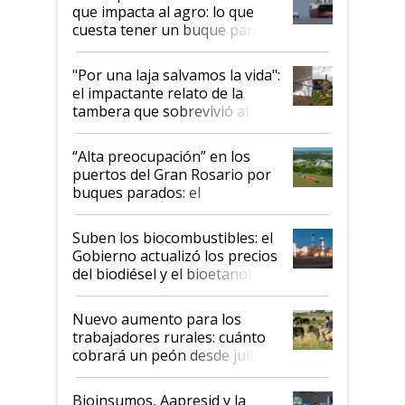
que impacta al agro: lo que
cuesta tener un buque parado
y el peligro de que Argentina
pase a ser "país sucio"
"Por una laja salvamos la vida":
el impactante relato de la
tambera que sobrevivió al
tornado
“Alta preocupación” en los
puertos del Gran Rosario por
buques parados: el
funcionamiento de las
exportadoras en tensión tras
Suben los biocombustibles: el
la medida de fuerza de los
Gobierno actualizó los precios
prácticos
del biodiésel y el bioetanol
Nuevo aumento para los
trabajadores rurales: cuánto
cobrará un peón desde julio
Bioinsumos, Aapresid y la