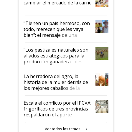
cambiar el mercado de la carne
"Tienen un país hermoso, con
todo, merecen que les vaya
bien": el mensaje de una
ganadera uruguaya sobre las
oportunidades que se abren
"Los pastizales naturales son
para el agro en Argentina, con
aliados estratégicos para la
foco en la carne
producción ganadera", destaca
la iniciativa que ya reúne a 46
establecimientos en Argentina
La herradora del agro, la
historia de la mujer detrás de
los mejores caballos de la
Argentina y los mitos que
todavía hacen sufrir a estos
Escala el conflicto por el IPCVA:
animales: "Mientras me
frigoríficos de tres provincias
descalificaban, yo seguí
respaldaron el aporte
haciendo currículum"
obligatorio
Ver todos los temas