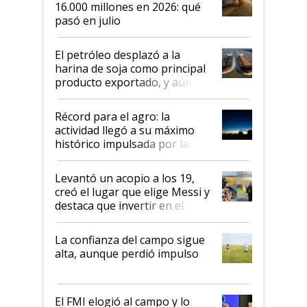
16.000 millones en 2026: qué
pasó en julio
El petróleo desplazó a la
harina de soja como principal
producto exportado, y aún así
el agro aportó casi seis de cada
diez dólares y sostuvo el
Récord para el agro: la
liderazgo en un semestre
actividad llegó a su máximo
récord
histórico impulsada por la
cosecha y las exportaciones
Levantó un acopio a los 19,
creó el lugar que elige Messi y
destaca que invertir en el
kirchnerismo era como "darle
plata a un hijo para droga":
La confianza del campo sigue
Juan Félix Rossetti, el libertario
alta, aunque perdió impulso
que de una dura crisis salió
más fuerte y apuesta al cambio
de Milei
El FMI elogió al campo y lo