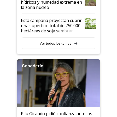
hídricos y humedad extrema en
la zona núcleo
Esta campaña proyectan cubrir
una superficie total de 750.000
hectáreas de soja sembradas
con una nueva generación de
variedades que marcan un
Ver todos los temas
salto tecnológico en genética y
rendimiento
Ganadería
Pilu Giraudo pidió confianza ante los