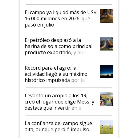
El campo ya liquidó más de US$
16.000 millones en 2026: qué
pasó en julio
El petróleo desplazó a la
harina de soja como principal
producto exportado, y aún así
el agro aportó casi seis de cada
diez dólares y sostuvo el
Récord para el agro: la
liderazgo en un semestre
actividad llegó a su máximo
récord
histórico impulsada por la
cosecha y las exportaciones
Levantó un acopio a los 19,
creó el lugar que elige Messi y
destaca que invertir en el
kirchnerismo era como "darle
plata a un hijo para droga":
La confianza del campo sigue
Juan Félix Rossetti, el libertario
alta, aunque perdió impulso
que de una dura crisis salió