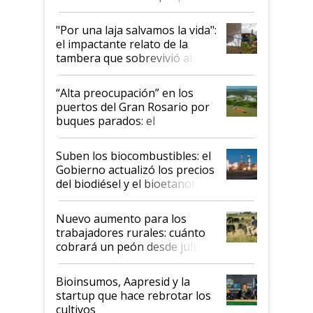
y el peligro de que Argentina
pase a ser "país sucio"
"Por una laja salvamos la vida":
el impactante relato de la
tambera que sobrevivió al
tornado
“Alta preocupación” en los
puertos del Gran Rosario por
buques parados: el
funcionamiento de las
exportadoras en tensión tras
Suben los biocombustibles: el
la medida de fuerza de los
Gobierno actualizó los precios
prácticos
del biodiésel y el bioetanol
Nuevo aumento para los
trabajadores rurales: cuánto
cobrará un peón desde julio
Bioinsumos, Aapresid y la
startup que hace rebrotar los
cultivos