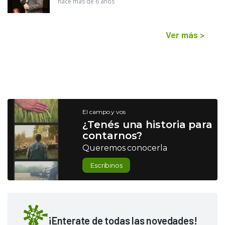
hace más de 6 años
Ver más
>
El campo y vos
¿Tenés una historia para
contarnos?
Queremos conocerla
Escribinos
¡Enterate de todas las novedades!