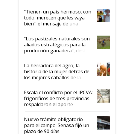
"Tienen un país hermoso, con
todo, merecen que les vaya
bien": el mensaje de una
ganadera uruguaya sobre las
oportunidades que se abren
"Los pastizales naturales son
para el agro en Argentina, con
aliados estratégicos para la
foco en la carne
producción ganadera", destaca
la iniciativa que ya reúne a 46
establecimientos en Argentina
La herradora del agro, la
historia de la mujer detrás de
los mejores caballos de la
Argentina y los mitos que
todavía hacen sufrir a estos
Escala el conflicto por el IPCVA:
animales: "Mientras me
frigoríficos de tres provincias
descalificaban, yo seguí
respaldaron el aporte
haciendo currículum"
obligatorio
Nuevo trámite obligatorio
para el campo: Senasa fijó un
plazo de 90 días