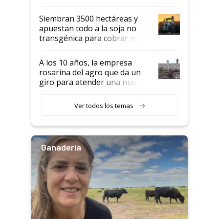
perder el tren"
Siembran 3500 hectáreas y
apuestan todo a la soja no
transgénica para cobrar más
por tonelada: compraron un
semillero
A los 10 años, la empresa
rosarina del agro que da un
giro para atender una nueva
etapa en el agro
Ver todos los temas
Ganadería