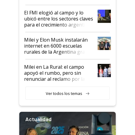
más fuerte y apuesta al cambio
de Milei
El FMI elogió al campo y lo
ubicó entre los sectores claves
para el crecimiento argentino
Milei y Elon Musk instalarán
internet en 6000 escuelas
rurales de la Argentina gracias
a un acuerdo con Starlink
Milei en La Rural: el campo
apoyó el rumbo, pero sin
renunciar al reclamo por las
retenciones
Ver todos los temas
Actualidad