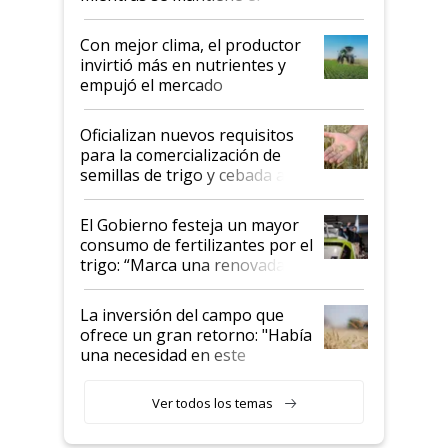
conflicto en Medio Oriente
Con mejor clima, el productor
invirtió más en nutrientes y
empujó el mercado
Oficializan nuevos requisitos
para la comercialización de
semillas de trigo y cebada a
granel
El Gobierno festeja un mayor
consumo de fertilizantes por el
trigo: “Marca una renovada
confianza de los productores”
La inversión del campo que
ofrece un gran retorno: "Había
una necesidad en este
segmento"
Ver todos los temas