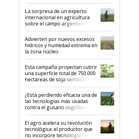
todas las tendencias
La sorpresa de un experto
internacional en agricultura
sobre el campo argentino:
"Estoy muy impresionado"
Advierten por nuevos excesos
hídricos y humedad extrema en
la zona núcleo
Esta campaña proyectan cubrir
una superficie total de 750.000
hectáreas de soja sembradas
con una nueva generación de
variedades que marcan un
¿Está perdiendo eficacia una de
salto tecnológico en genética y
las tecnologías más usadas
rendimiento
contra el gusano cogollero? El
desafío de una tecnología clave
El agro acelera su revolución
tecnológica: el productor que
no incorpore tecnología "va a