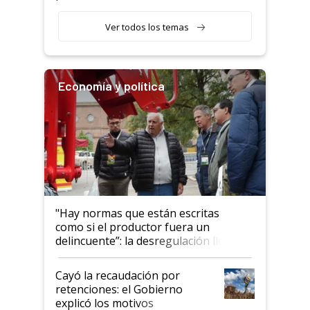
Ver todos los temas
Economía y política
"Hay normas que están escritas
como si el productor fuera un
delincuente”: la desregulación llegó
al Congreso Aapresid y hasta se
habló del financiamiento al IPCVA
Cayó la recaudación por
retenciones: el Gobierno
explicó los motivos