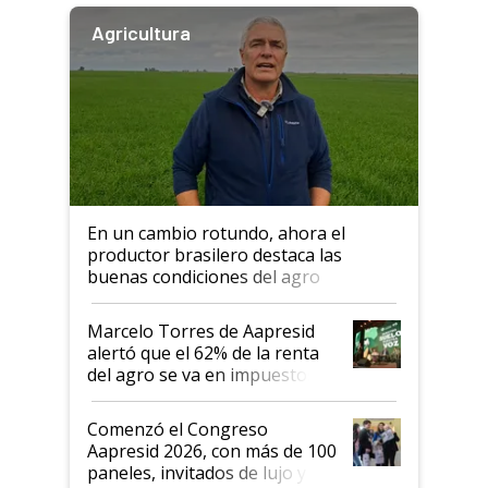
Agricultura
En un cambio rotundo, ahora el
productor brasilero destaca las
buenas condiciones del agro
argentino para invertir: "Los veo
más motivados"
Marcelo Torres de Aapresid
alertó que el 62% de la renta
del agro se va en impuestos:
"No es bueno que en
Argentina se sigan discutiendo
Comenzó el Congreso
las mismas cosas de hace 50
Aapresid 2026, con más de 100
años"
paneles, invitados de lujo y