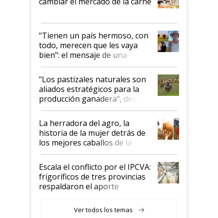
cambiar el mercado de la carne
"Tienen un país hermoso, con
todo, merecen que les vaya
bien": el mensaje de una
ganadera uruguaya sobre las
oportunidades que se abren
"Los pastizales naturales son
para el agro en Argentina, con
aliados estratégicos para la
foco en la carne
producción ganadera", destaca
la iniciativa que ya reúne a 46
establecimientos en Argentina
La herradora del agro, la
historia de la mujer detrás de
los mejores caballos de la
Argentina y los mitos que
todavía hacen sufrir a estos
Escala el conflicto por el IPCVA:
animales: "Mientras me
frigoríficos de tres provincias
descalificaban, yo seguí
respaldaron el aporte
haciendo currículum"
obligatorio
Ver todos los temas