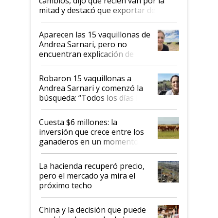
cambios, dijo que recién van por la
mitad y destacó que exportar dejó de
ser "para unos pocos": "Tenemos un
mandato muy claro del gobierno
Aparecen las 15 vaquillonas de
nacional"
Andrea Sarnari, pero no
encuentran explicación de
cómo llegaron allí
Robaron 15 vaquillonas a
Andrea Sarnari y comenzó la
búsqueda: “Todos los días le
toca a algún productor”
Cuesta $6 millones: la
inversión que crece entre los
ganaderos en un momento
histórico para la actividad
La hacienda recuperó precio,
pero el mercado ya mira el
próximo techo
China y la decisión que puede