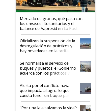
Mercado de granos, qué pasa con
los envases fitosanitarios y el
balance de Aapresid en La Posta
Oficializan la suspensión de la
desregulación de prácticos y
hay novedades en la tarifa de
la hidrovía
Se normaliza el servicio de
buques y puertos: el Gobierno
acuerda con los prácticos y
suspende el decreto de
desregulación
Alerta por el conflicto naval
que impacta al agro: lo que
cuesta tener un buque parado
y el peligro de que Argentina
pase a ser "país sucio"
"Por una laja salvamos la vida":