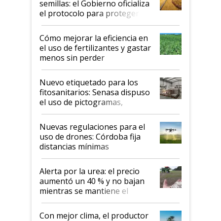
semillas: el Gobierno oficializa
el protocolo para proteger la
propiedad intelectual
Cómo mejorar la eficiencia en
el uso de fertilizantes y gastar
menos sin perder
productividad en la campaña
fina
Nuevo etiquetado para los
fitosanitarios: Senasa dispuso
el uso de pictogramas,
palabras de advertencia e
indicaciones
Nuevas regulaciones para el
uso de drones: Córdoba fija
distancias mínimas
Alerta por la urea: el precio
aumentó un 40 % y no bajan
mientras se mantiene el
conflicto en Medio Oriente
Con mejor clima, el productor