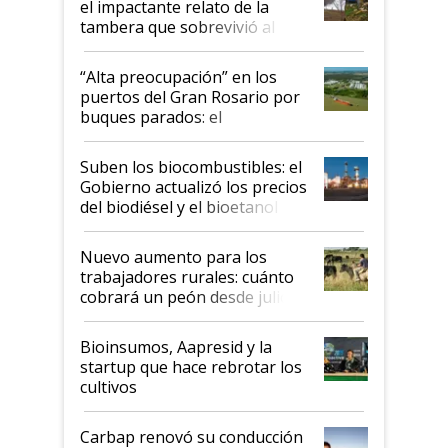
el impactante relato de la
tambera que sobrevivió al
tornado
“Alta preocupación” en los
puertos del Gran Rosario por
buques parados: el
funcionamiento de las
exportadoras en tensión tras
Suben los biocombustibles: el
la medida de fuerza de los
Gobierno actualizó los precios
prácticos
del biodiésel y el bioetanol
Nuevo aumento para los
trabajadores rurales: cuánto
cobrará un peón desde julio
Bioinsumos, Aapresid y la
startup que hace rebrotar los
cultivos
Carbap renovó su conducción