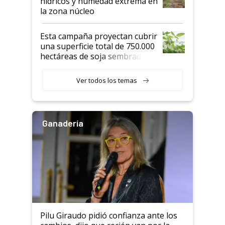
hídricos y humedad extrema en
la zona núcleo
Esta campaña proyectan cubrir
una superficie total de 750.000
hectáreas de soja sembradas
con una nueva generación de
variedades que marcan un
Ver todos los temas
salto tecnológico en genética y
rendimiento
Ganadería
Pilu Giraudo pidió confianza ante los