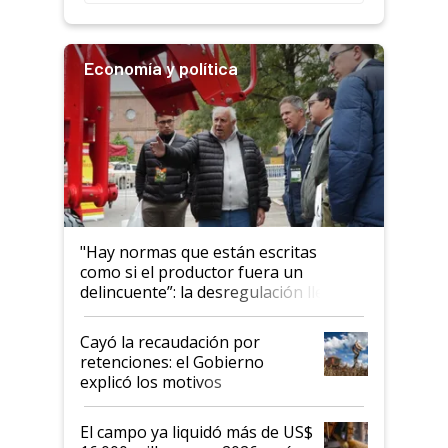
Economía y política
"Hay normas que están escritas
como si el productor fuera un
delincuente”: la desregulación llegó
al Congreso Aapresid y hasta se
habló del financiamiento al IPCVA
Cayó la recaudación por
retenciones: el Gobierno
explicó los motivos
El campo ya liquidó más de US$