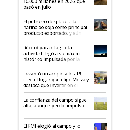
16.000 millones en 2026: qué
pasó en julio
El petróleo desplazó a la
harina de soja como principal
producto exportado, y aún así
el agro aportó casi seis de cada
diez dólares y sostuvo el
Récord para el agro: la
liderazgo en un semestre
actividad llegó a su máximo
récord
histórico impulsada por la
cosecha y las exportaciones
Levantó un acopio a los 19,
creó el lugar que elige Messi y
destaca que invertir en el
kirchnerismo era como "darle
plata a un hijo para droga":
La confianza del campo sigue
Juan Félix Rossetti, el libertario
alta, aunque perdió impulso
que de una dura crisis salió
más fuerte y apuesta al cambio
de Milei
El FMI elogió al campo y lo