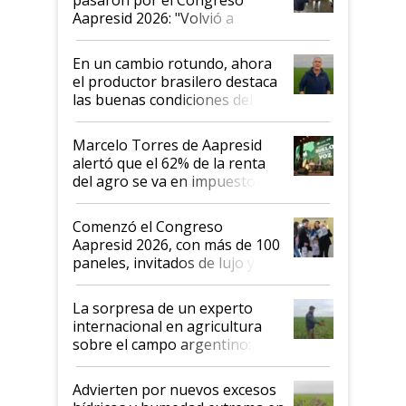
Aapresid 2026: "Volvió a
demostrar que hablar del
suelo es hablar de todo el
En un cambio rotundo, ahora
sistema productivo"
el productor brasilero destaca
las buenas condiciones del
agro argentino para invertir:
"Los veo más motivados"
Marcelo Torres de Aapresid
alertó que el 62% de la renta
del agro se va en impuestos:
"No es bueno que en
Argentina se sigan discutiendo
Comenzó el Congreso
las mismas cosas de hace 50
Aapresid 2026, con más de 100
años"
paneles, invitados de lujo y
todas las tendencias
La sorpresa de un experto
internacional en agricultura
sobre el campo argentino:
"Estoy muy impresionado"
Advierten por nuevos excesos