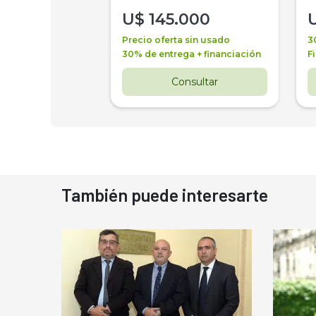
000
U$
145.000
a + financiación
Precio oferta sin usado
3
 4 años
30% de entrega + financiación
F
nsultar
Consultar
También puede interesarte