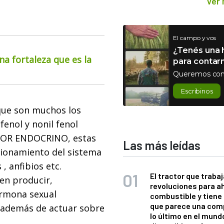
Ver
El campo y vos
¿Tenés una h
na fortaleza que es la
para contar
Queremos con
Escribinos
que son muchos los
fenol y nonil fenol
TOR ENDOCRINO, estas
Las más leídas
cionamiento del sistema
 anfibios etc.
El tractor que trabaj
en producir,
revoluciones para a
ormona sexual
combustible y tiene
que parece una com
a además de actuar sobre
lo último en el mund