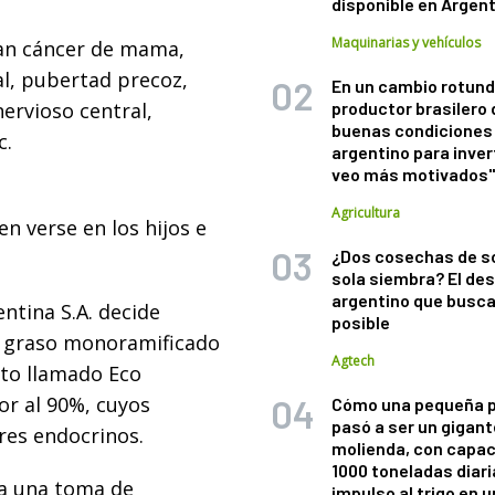
disponible en Argen
Maquinarias y vehículos
ían cáncer de mama,
l, pubertad precoz,
En un cambio rotund
nervioso central,
productor brasilero
buenas condiciones 
c.
argentino para inver
veo más motivados
Agricultura
n verse en los hijos e
¿Dos cosechas de s
sola siembra? El des
argentino que busca
ntina S.A. decide
posible
ol graso monoramificado
Agtech
cto llamado Eco
or al 90%, cuyos
Cómo una pequeña 
pasó a ser un gigant
res endocrinos.
molienda, con capac
1000 toneladas diaria
n a una toma de
impulso al trigo en 