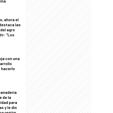
tina
o, ahora el
 destaca las
del agro
tir: "Los
"
oja con una
arrollo
 hacerlo
panadería
e de la
idad para
s y le dio
una región