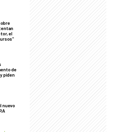
sobre
tentan
tor, el
cursos"
s
mento de
 y piden
l nuevo
CRA