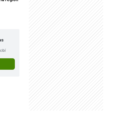
as
cibí