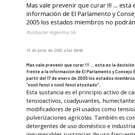
Mas vale prevenir que curar !!! … esta 
información de El Parlamento y Consej
2005 los estados miembros no podrán co
Rizobacter Argentina SA
15
de
Junio
de
2005
a las
09:46
Mas vale prevenir que curar !!! … esta es la decisió
frente a la información de El Parlamento y Consejo
partir del 17 de enero de 2005 los estados miembro
"nonil fenol o nonil fenol etoxilado".
Esta sustancia es el principio activo de ca
tensioactivos, coadyuvantes, humectante
modificadores de pH usados como tensioa
pulverizaciones agrícolas. También es c
detergentes de uso doméstico e industria
innumerables sustancias de uso frecuent