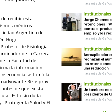
hace más de 6 años
Institucionales
 de recibir esta
Jorge Chemes 
retenciones: "A
nismos médicos
contra el produc
Sociedad Argentina de
empleo y los re
hace más de 6 años
Dr. Hugo
Profesor de Fisiología
Institucionales
ordinador de la Carrera
Aeroaplicadore
rechazan el au
de la Facultad de
las retenciones
firma la información
una reducción
hace más de 6 años
onsecuencia se tomó la
 coadyuvante Rizospray
Institucionales
n antes de que exista
Un tambero es e
presidente de 
 uso. Esto sin duda
hace más de 6 años
 "Proteger la Salud y El