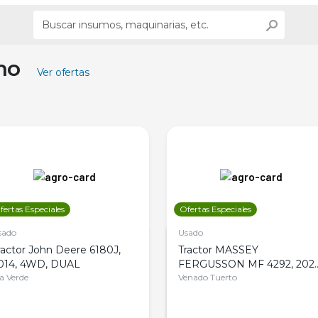
ino
Ver ofertas
fertas Especiales
Ofertas Especiales
sado
Usado
ractor John Deere 6180J,
Tractor MASSEY
014, 4WD, DUAL
FERGUSSON MF 4292, 2020
la Verde
4WD, PATON
Venado Tuerto