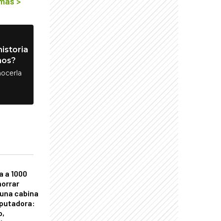
 más
>
istoria
nos?
ocerla
a a 1000
horrar
 una cabina
putadora:
o,