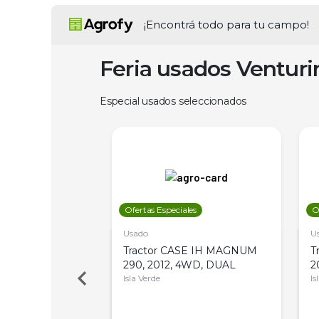
¡Encontrá todo para tu campo!
Feria usados Ventur
Especial usados seleccionados
les
Ofertas Especiales
O
Usado
U
a Metalfor 7040,
Tractor CASE IH MAGNUM
T
Bot 32 Mts
290, 2012, 4WD, DUAL
2
Isla Verde
Is