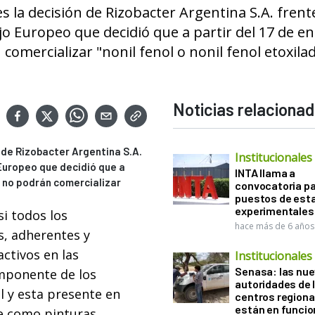
es la decisión de Rizobacter Argentina S.A. frente
o Europeo que decidió que a partir del 17 de e
mercializar "nonil fenol o nonil fenol etoxilad
Noticias relaciona
n de Rizobacter Argentina S.A.
Institucionales
 Europeo que decidió que a
INTA llama a
s no podrán comercializar
convocatoria pa
puestos de est
experimentales
si todos los
hace más de 6 años
s, adherentes y
ctivos en las
Institucionales
Senasa: las nu
omponente de los
autoridades de 
l y esta presente en
centros regiona
están en funci
e como pinturas,