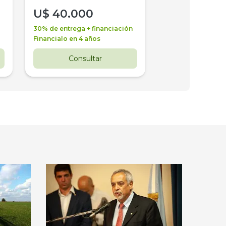
U$
40.000
U$
30.000
30% de entrega + financiación
30% de entrega + 
Financialo en 4 años
Financialo en 3 a
Consultar
Consul