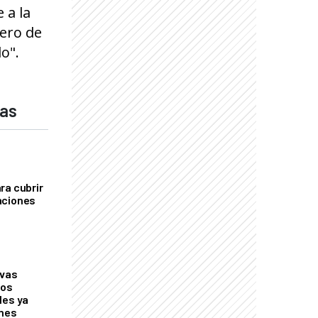
 a la
nero de
o".
das
ra cubrir
aciones
evas
los
les ya
ones