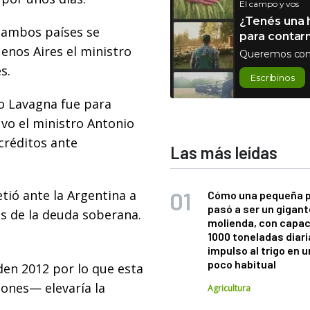
El campo y vos
¿Tenés una h
 ambos países se
para contar
enos Aires el ministro
Queremos con
s.
Escribinos
to Lavagna fue para
tuvo el ministro Antonio
 créditos ante
Las más leídas
ió ante la Argentina a
Cómo una pequeña 
pasó a ser un gigant
es de la deuda soberana.
molienda, con capac
1000 toneladas diaria
impulso al trigo en 
poco habitual
en 2012 por lo que esta
ones— elevaría la
Agricultura