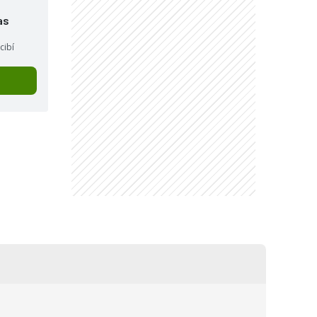
as
cibí