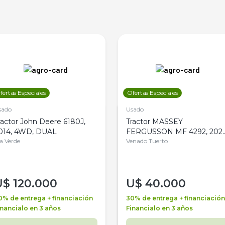
fertas Especiales
Ofertas Especiales
sado
Usado
ractor John Deere 6180J,
Tractor MASSEY
014, 4WD, DUAL
FERGUSSON MF 4292, 2020
la Verde
4WD, PATON
Venado Tuerto
U$
120.000
U$
40.000
0% de entrega + financiación
30% de entrega + financiación
inancialo en 3 años
Financialo en 3 años