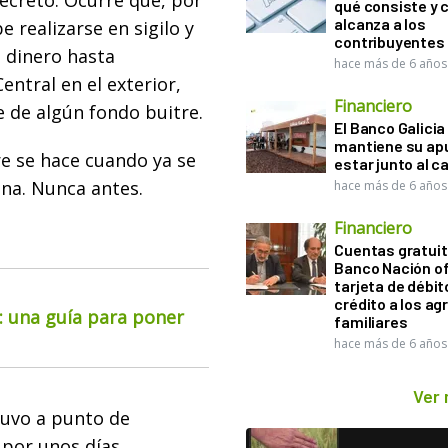
ecreto. Ocurre que, por
qué consiste y
alcanza a los
e realizarse en sigilo y
contribuyentes
l dinero hasta
hace más de 6 años
ntral en el exterior,
Financiero
 de algún fondo buitre.
El Banco Galicia
mantiene su ap
re se hace cuando ya se
estar junto al 
ina. Nunca antes.
hace más de 6 años
Financiero
Cuentas gratuit
Banco Nación o
tarjeta de débit
crédito a los ag
o: una guía para poner
familiares
hace más de 6 años
Ver
tuvo a punto de
 por unos días.