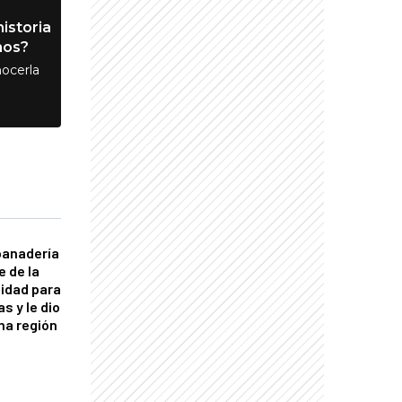
istoria
nos?
ocerla
panadería
e de la
idad para
s y le dio
una región