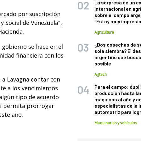
La sorpresa de un e
internacional en agr
ercado por suscripción
sobre el campo arge
"Estoy muy impresi
y Social de Venezuela",
Hacienda.
Agricultura
¿Dos cosechas de s
 gobierno se hace en el
sola siembra? El des
idad financiera con los
argentino que busca
posible
Agtech
e a Lavagna contar con
Para el campo: dupl
e a los vencimientos
producción hasta la
 algún tipo de acuerdo
máquinas al año y c
ue permita prorrogar
especialistas de la 
automotriz para logr
ste año.
Maquinarias y vehículos