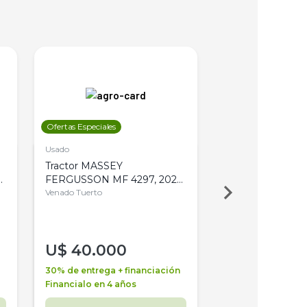
Ofertas Especiales
Ofertas Especiales
Usado
Usado
Tractor MASSEY
Tractor AGCO ALL
,
FERGUSSON MF 4297, 2020,
2003, 4WD, PA
4WD, PATON
Venado Tuerto
Venado Tuerto
U$
40.000
U$
30.000
30% de entrega + financiación
30% de entrega + 
Financialo en 4 años
Financialo en 3 a