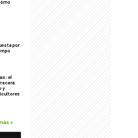
 cómo
uesta por
campo
as: el
frecerá
o y
ricultores
 más
>