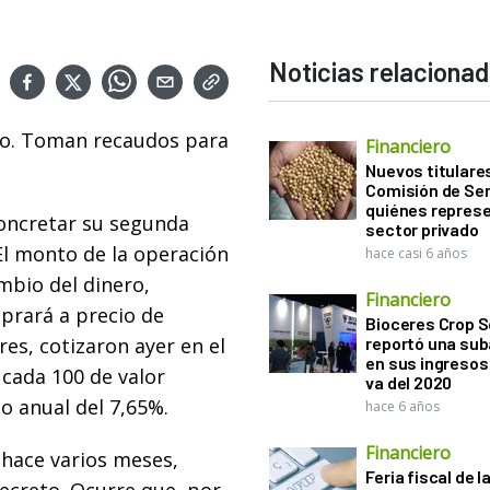
Noticias relaciona
do. Toman recaudos para
Financiero
Nuevos titulares
Comisión de Sem
quiénes represe
concretar su segunda
sector privado
El monto de la operación
hace casi 6 años
mbio del dinero,
Financiero
prará a precio de
Bioceres Crop S
es, cotizaron ayer en el
reportó una sub
en sus ingresos 
 cada 100 de valor
va del 2020
o anual del 7,65%.
hace 6 años
Financiero
 hace varios meses,
Feria fiscal de l