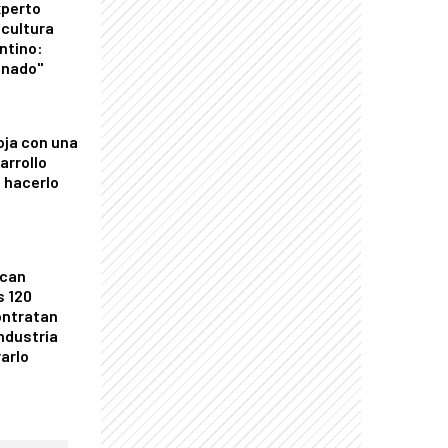
xperto
icultura
ntino:
onado"
oja con una
arrollo
 hacerlo
ican
s 120
ontratan
industria
arlo