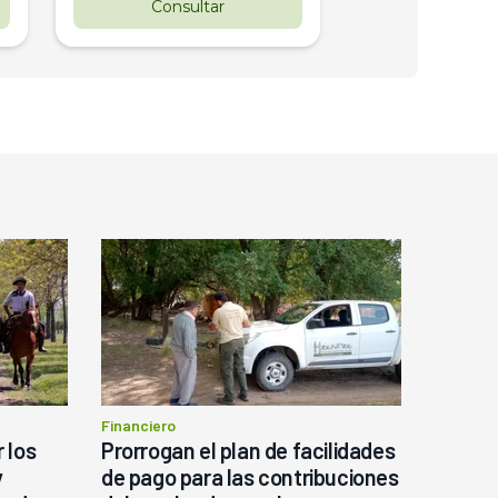
Consultar
Consul
Financiero
 los
Prorrogan el plan de facilidades
y
de pago para las contribuciones