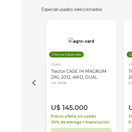
Especial usados seleccionados
les
Ofertas Especiales
O
Usado
U
a Metalfor 7040,
Tractor CASE IH MAGNUM
T
Bot 32 Mts
290, 2012, 4WD, DUAL
2
Isla Verde
Is
000
U$
145.000
a + financiación
Precio oferta sin usado
3
 4 años
30% de entrega + financiación
F