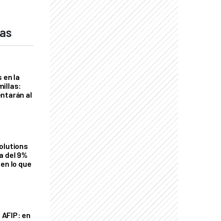
das
 en la
illas:
ntarán al
olutions
a del 9%
en lo que
a AFIP: en