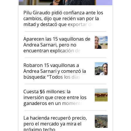
Pilu Giraudo pidió confianza ante los
cambios, dijo que recién van por la
mitad y destacó que exportar dejó de
ser "para unos pocos": "Tenemos un
mandato muy claro del gobierno
Aparecen las 15 vaquillonas de
nacional"
Andrea Sarnari, pero no
encuentran explicación de
cómo llegaron allí
Robaron 15 vaquillonas a
Andrea Sarnari y comenzó la
búsqueda: “Todos los días le
toca a algún productor”
Cuesta $6 millones: la
inversión que crece entre los
ganaderos en un momento
histórico para la actividad
La hacienda recuperó precio,
pero el mercado ya mira el
próximo techo