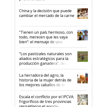
China y la decisión que puede
cambiar el mercado de la carne
"Tienen un país hermoso, con
todo, merecen que les vaya
bien": el mensaje de una
ganadera uruguaya sobre las
oportunidades que se abren
"Los pastizales naturales son
para el agro en Argentina, con
aliados estratégicos para la
foco en la carne
producción ganadera", destaca
la iniciativa que ya reúne a 46
establecimientos en Argentina
La herradora del agro, la
historia de la mujer detrás de
los mejores caballos de la
Argentina y los mitos que
todavía hacen sufrir a estos
Escala el conflicto por el IPCVA:
animales: "Mientras me
frigoríficos de tres provincias
descalificaban, yo seguí
respaldaron el aporte