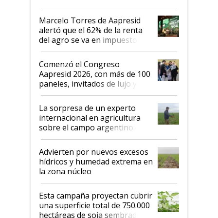
agro argentino para invertir:
"Los veo más motivados"
Marcelo Torres de Aapresid
alertó que el 62% de la renta
del agro se va en impuestos:
"No es bueno que en
Argentina se sigan discutiendo
Comenzó el Congreso
las mismas cosas de hace 50
Aapresid 2026, con más de 100
años"
paneles, invitados de lujo y
todas las tendencias
La sorpresa de un experto
internacional en agricultura
sobre el campo argentino:
"Estoy muy impresionado"
Advierten por nuevos excesos
hídricos y humedad extrema en
la zona núcleo
Esta campaña proyectan cubrir
una superficie total de 750.000
hectáreas de soja sembradas