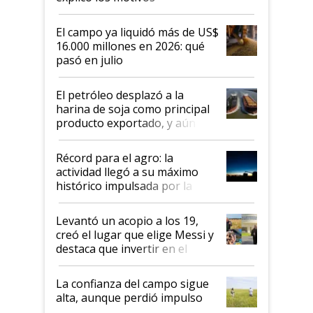
El campo ya liquidó más de US$
16.000 millones en 2026: qué
pasó en julio
El petróleo desplazó a la
harina de soja como principal
producto exportado, y aún así
el agro aportó casi seis de cada
diez dólares y sostuvo el
Récord para el agro: la
liderazgo en un semestre
actividad llegó a su máximo
récord
histórico impulsada por la
cosecha y las exportaciones
Levantó un acopio a los 19,
creó el lugar que elige Messi y
destaca que invertir en el
kirchnerismo era como "darle
plata a un hijo para droga":
La confianza del campo sigue
Juan Félix Rossetti, el libertario
alta, aunque perdió impulso
que de una dura crisis salió