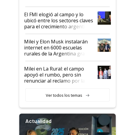
más fuerte y apuesta al cambio
de Milei
El FMI elogió al campo y lo
ubicó entre los sectores claves
para el crecimiento argentino
Milei y Elon Musk instalarán
internet en 6000 escuelas
rurales de la Argentina gracias
a un acuerdo con Starlink
Milei en La Rural: el campo
apoyó el rumbo, pero sin
renunciar al reclamo por las
retenciones
Ver todos los temas
Actualidad