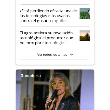
con una nueva generación de
variedades que marcan un
¿Está perdiendo eficacia una de
salto tecnológico en genética y
las tecnologías más usadas
rendimiento
contra el gusano cogollero? El
desafío de una tecnología clave
El agro acelera su revolución
tecnológica: el productor que
no incorpore tecnología "va a
perder el tren"
Ver todos los temas
Ganadería