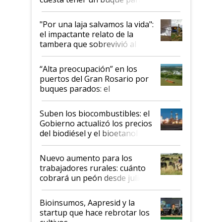
y el peligro de que Argentina
pase a ser "país sucio"
"Por una laja salvamos la vida":
el impactante relato de la
tambera que sobrevivió al
tornado
“Alta preocupación” en los
puertos del Gran Rosario por
buques parados: el
funcionamiento de las
exportadoras en tensión tras
Suben los biocombustibles: el
la medida de fuerza de los
Gobierno actualizó los precios
prácticos
del biodiésel y el bioetanol
Nuevo aumento para los
trabajadores rurales: cuánto
cobrará un peón desde julio
Bioinsumos, Aapresid y la
startup que hace rebrotar los