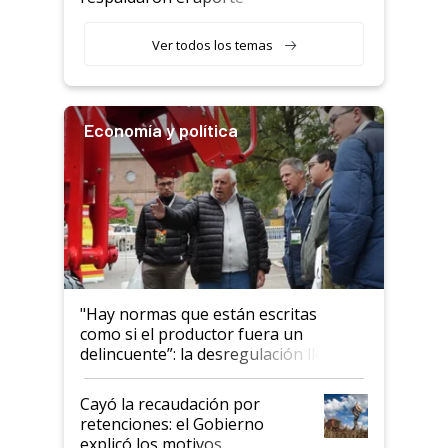
haciendo currículum"
obligatorio
Ver todos los temas
Economía y política
"Hay normas que están escritas
como si el productor fuera un
delincuente”: la desregulación llegó
al Congreso Aapresid y hasta se
habló del financiamiento al IPCVA
Cayó la recaudación por
retenciones: el Gobierno
explicó los motivos