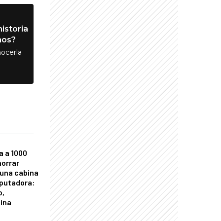
istoria
nos?
ocerla
a a 1000
horrar
 una cabina
putadora:
o,
tina