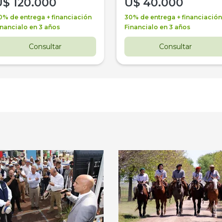
U$
120.000
U$
40.000
0% de entrega + financiación
30% de entrega + financiación
inancialo en 3 años
Financialo en 3 años
Consultar
Consultar