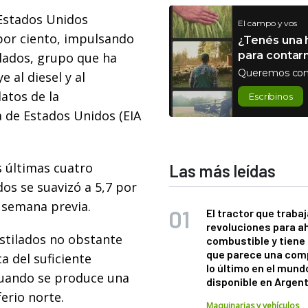
n Estados Unidos
El campo y vos
por ciento, impulsando
¿Tenés una h
para contar
ilados, grupo que ha
Queremos con
 al diesel y al
atos de la
Escribinos
 de Estados Unidos (EIA
 últimas cuatro
Las más leídas
os se suavizó a 5,7 por
a semana previa.
El tractor que trabaj
revoluciones para a
stilados no obstante
combustible y tiene
que parece una com
a del suficiente
lo último en el mund
cuando se produce una
disponible en Argen
erio norte.
Maquinarias y vehículos