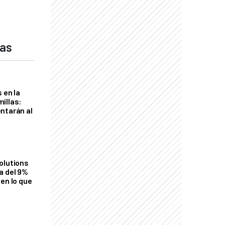
das
 en la
illas:
ntarán al
olutions
a del 9%
en lo que