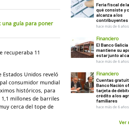
Feria fiscal de l
qué consiste y
alcanza a los
contribuyentes
o: una guía para poner
hace más de 6 años
Financiero
El Banco Galicia
mantiene su ap
se recuperaba 11
estar junto al 
hace más de 6 años
Financiero
e Estados Unidos reveló
Cuentas gratuit
cipal consumidor mundial
Banco Nación o
ximos históricos, para
tarjeta de débit
crédito a los ag
1,1 millones de barriles
familiares
 muy cerca del tope de
hace más de 6 años
Ver