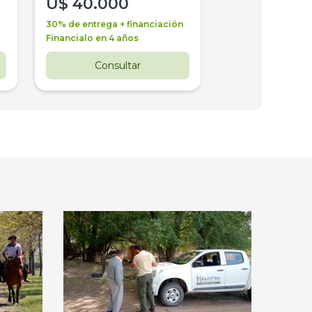
U$
40.000
U$
30.000
30% de entrega + financiación
30% de entrega + 
Financialo en 4 años
Financialo en 3 a
Consultar
Consul