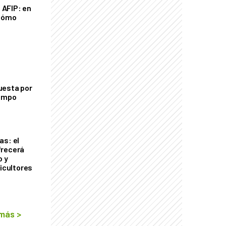
a AFIP: en
 cómo
uesta por
campo
as: el
frecerá
o y
ricultores
 más
>