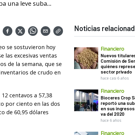
a una leve suba...
Noticias relaciona
leo se sostuvieron hoy
Financiero
se las excesivas ventas
Nuevos titulares
Comisión de Sem
ios de la semana, que se
quiénes represe
inventarios de crudo en
sector privado
hace casi 6 años
Financiero
 12 centavos a 57,38
Bioceres Crop S
co por ciento en las dos
reportó una sub
en sus ingresos 
co de 60,95 dólares
va del 2020
hace 6 años
Financiero