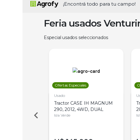
¡Encontrá todo para tu campo!
Feria usados Ventur
Especial usados seleccionados
les
Ofertas Especiales
O
Usado
U
a Metalfor 7040,
Tractor CASE IH MAGNUM
T
Bot 32 Mts
290, 2012, 4WD, DUAL
2
Isla Verde
Is