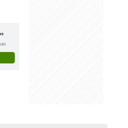
as
cibí