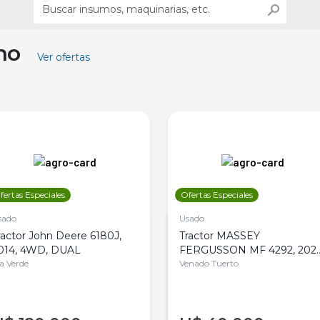
ino
Ver ofertas
fertas Especiales
Ofertas Especiales
sado
Usado
ractor John Deere 6180J,
Tractor MASSEY
014, 4WD, DUAL
FERGUSSON MF 4292, 2020
la Verde
4WD, PATON
Venado Tuerto