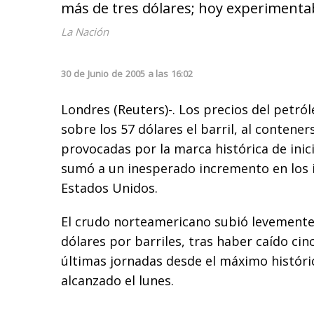
más de tres dólares; hoy experimentab
La Nación
30
de
Junio
de
2005
a las
16:02
Londres (Reuters)-. Los precios del petró
sobre los 57 dólares el barril, al contener
provocadas por la marca histórica de inic
sumó a un inesperado incremento en los 
Estados Unidos.
El crudo norteamericano subió levemente
dólares por barriles, tras haber caído cin
últimas jornadas desde el máximo históri
alcanzado el lunes.