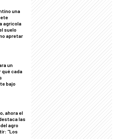
ntino una
mete
a agrícola
el suelo
mo apretar
ara un
r qué cada
s
nte bajo
o, ahora el
 destaca las
del agro
tir: "Los
"