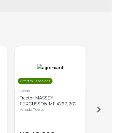
Ofertas Especiales
Ofertas Especiales
Usado
Usado
Tractor MASSEY
Tractor AGCO ALL
,
FERGUSSON MF 4297, 2020,
2003, 4WD, PA
4WD, PATON
Venado Tuerto
Venado Tuerto