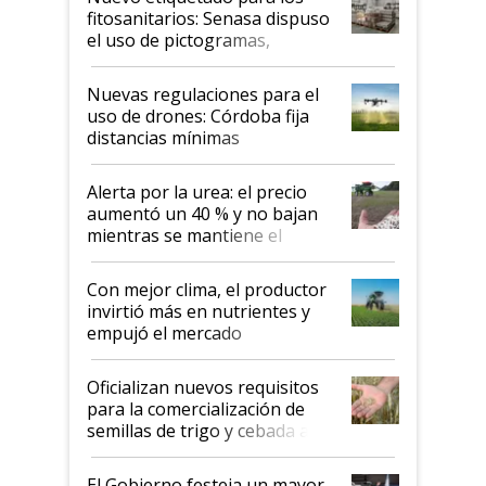
fitosanitarios: Senasa dispuso
el uso de pictogramas,
palabras de advertencia e
indicaciones
Nuevas regulaciones para el
uso de drones: Córdoba fija
distancias mínimas
Alerta por la urea: el precio
aumentó un 40 % y no bajan
mientras se mantiene el
conflicto en Medio Oriente
Con mejor clima, el productor
invirtió más en nutrientes y
empujó el mercado
Oficializan nuevos requisitos
para la comercialización de
semillas de trigo y cebada a
granel
El Gobierno festeja un mayor