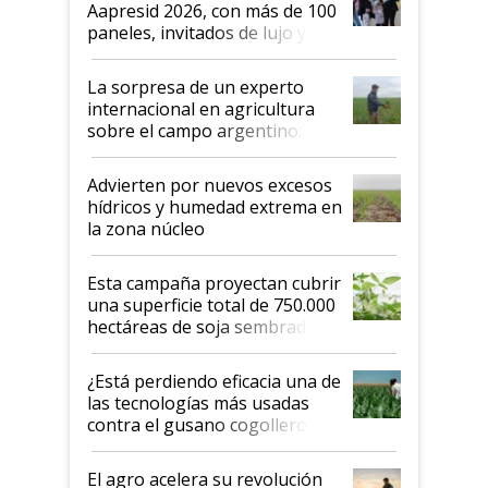
Aapresid 2026, con más de 100
años"
paneles, invitados de lujo y
todas las tendencias
La sorpresa de un experto
internacional en agricultura
sobre el campo argentino:
"Estoy muy impresionado"
Advierten por nuevos excesos
hídricos y humedad extrema en
la zona núcleo
Esta campaña proyectan cubrir
una superficie total de 750.000
hectáreas de soja sembradas
con una nueva generación de
variedades que marcan un
¿Está perdiendo eficacia una de
salto tecnológico en genética y
las tecnologías más usadas
rendimiento
contra el gusano cogollero? El
desafío de una tecnología clave
El agro acelera su revolución