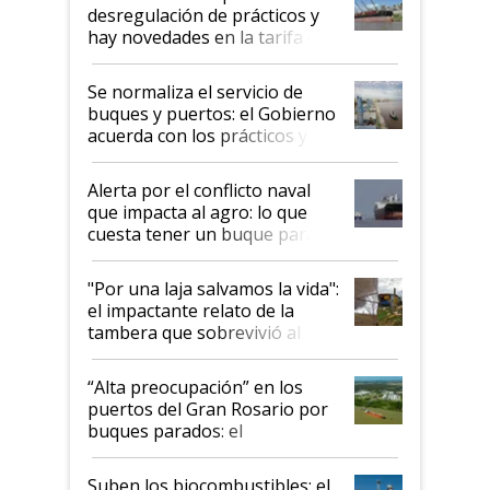
desregulación de prácticos y
hay novedades en la tarifa de
la hidrovía
Se normaliza el servicio de
buques y puertos: el Gobierno
acuerda con los prácticos y
suspende el decreto de
desregulación
Alerta por el conflicto naval
que impacta al agro: lo que
cuesta tener un buque parado
y el peligro de que Argentina
pase a ser "país sucio"
"Por una laja salvamos la vida":
el impactante relato de la
tambera que sobrevivió al
tornado
“Alta preocupación” en los
puertos del Gran Rosario por
buques parados: el
funcionamiento de las
exportadoras en tensión tras
Suben los biocombustibles: el