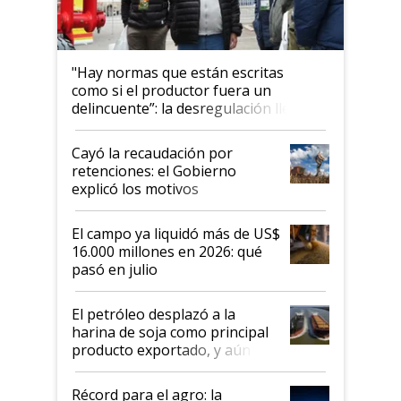
"Hay normas que están escritas
como si el productor fuera un
delincuente”: la desregulación llegó
al Congreso Aapresid y hasta se
habló del financiamiento al IPCVA
Cayó la recaudación por
retenciones: el Gobierno
explicó los motivos
El campo ya liquidó más de US$
16.000 millones en 2026: qué
pasó en julio
El petróleo desplazó a la
harina de soja como principal
producto exportado, y aún así
el agro aportó casi seis de cada
diez dólares y sostuvo el
Récord para el agro: la