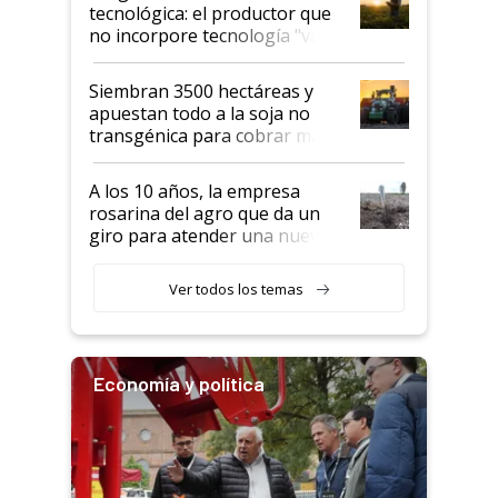
tecnológica: el productor que
no incorpore tecnología "va a
perder el tren"
Siembran 3500 hectáreas y
apuestan todo a la soja no
transgénica para cobrar más
por tonelada: compraron un
semillero
A los 10 años, la empresa
rosarina del agro que da un
giro para atender una nueva
etapa en el agro
Ver todos los temas
Economía y política