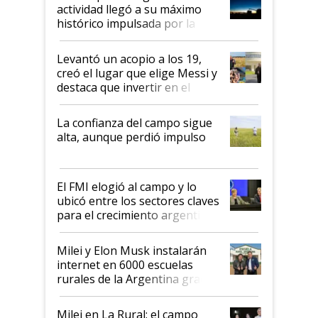
liderazgo en un semestre
actividad llegó a su máximo
récord
histórico impulsada por la
cosecha y las exportaciones
Levantó un acopio a los 19,
creó el lugar que elige Messi y
destaca que invertir en el
kirchnerismo era como "darle
plata a un hijo para droga":
La confianza del campo sigue
Juan Félix Rossetti, el libertario
alta, aunque perdió impulso
que de una dura crisis salió
más fuerte y apuesta al cambio
de Milei
El FMI elogió al campo y lo
ubicó entre los sectores claves
para el crecimiento argentino
Milei y Elon Musk instalarán
internet en 6000 escuelas
rurales de la Argentina gracias
a un acuerdo con Starlink
Milei en La Rural: el campo