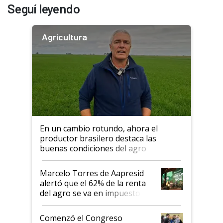
Seguí leyendo
Agricultura
En un cambio rotundo, ahora el
productor brasilero destaca las
buenas condiciones del agro
argentino para invertir: "Los veo
más motivados"
Marcelo Torres de Aapresid
alertó que el 62% de la renta
del agro se va en impuestos:
"No es bueno que en
Argentina se sigan discutiendo
Comenzó el Congreso
las mismas cosas de hace 50