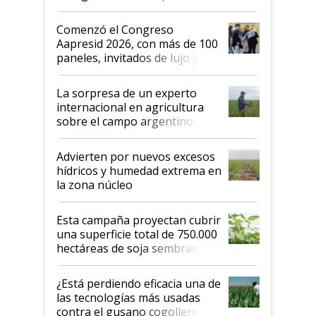
"No es bueno que en
Argentina se sigan discutiendo
Comenzó el Congreso
las mismas cosas de hace 50
Aapresid 2026, con más de 100
años"
paneles, invitados de lujo y
todas las tendencias
La sorpresa de un experto
internacional en agricultura
sobre el campo argentino:
"Estoy muy impresionado"
Advierten por nuevos excesos
hídricos y humedad extrema en
la zona núcleo
Esta campaña proyectan cubrir
una superficie total de 750.000
hectáreas de soja sembradas
con una nueva generación de
variedades que marcan un
¿Está perdiendo eficacia una de
salto tecnológico en genética y
las tecnologías más usadas
rendimiento
contra el gusano cogollero? El