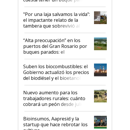
y el peligro de que Argentina
pase a ser "país sucio"
"Por una laja salvamos la vida":
el impactante relato de la
tambera que sobrevivió al
tornado
“Alta preocupación” en los
puertos del Gran Rosario por
buques parados: el
funcionamiento de las
exportadoras en tensión tras
Suben los biocombustibles: el
la medida de fuerza de los
Gobierno actualizó los precios
prácticos
del biodiésel y el bioetanol
Nuevo aumento para los
trabajadores rurales: cuánto
cobrará un peón desde julio
Bioinsumos, Aapresid y la
startup que hace rebrotar los