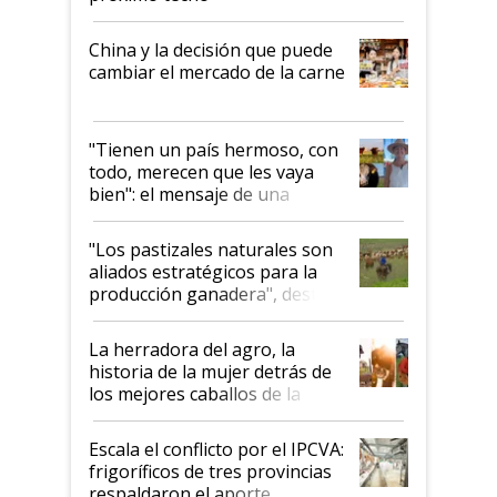
China y la decisión que puede
cambiar el mercado de la carne
"Tienen un país hermoso, con
todo, merecen que les vaya
bien": el mensaje de una
ganadera uruguaya sobre las
oportunidades que se abren
"Los pastizales naturales son
para el agro en Argentina, con
aliados estratégicos para la
foco en la carne
producción ganadera", destaca
la iniciativa que ya reúne a 46
establecimientos en Argentina
La herradora del agro, la
historia de la mujer detrás de
los mejores caballos de la
Argentina y los mitos que
todavía hacen sufrir a estos
Escala el conflicto por el IPCVA:
animales: "Mientras me
frigoríficos de tres provincias
descalificaban, yo seguí
respaldaron el aporte