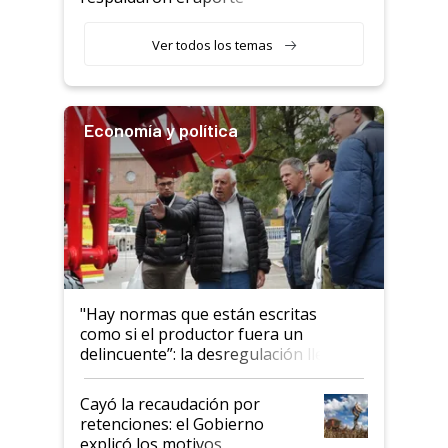
haciendo currículum"
obligatorio
Ver todos los temas
Economía y política
"Hay normas que están escritas
como si el productor fuera un
delincuente”: la desregulación llegó
al Congreso Aapresid y hasta se
habló del financiamiento al IPCVA
Cayó la recaudación por
retenciones: el Gobierno
explicó los motivos