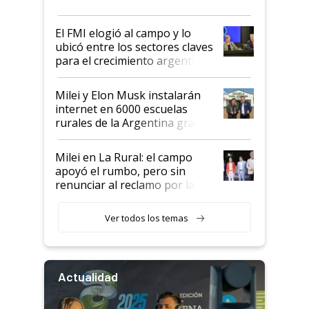
más fuerte y apuesta al cambio
de Milei
El FMI elogió al campo y lo
ubicó entre los sectores claves
para el crecimiento argentino
Milei y Elon Musk instalarán
internet en 6000 escuelas
rurales de la Argentina gracias
a un acuerdo con Starlink
Milei en La Rural: el campo
apoyó el rumbo, pero sin
renunciar al reclamo por las
retenciones
Ver todos los temas
Actualidad