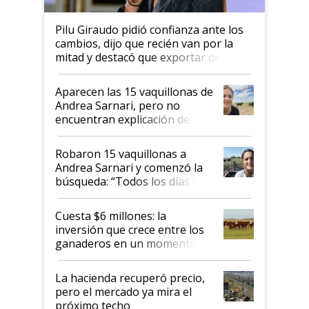
Pilu Giraudo pidió confianza ante los
cambios, dijo que recién van por la
mitad y destacó que exportar dejó de
ser "para unos pocos": "Tenemos un
mandato muy claro del gobierno
Aparecen las 15 vaquillonas de
nacional"
Andrea Sarnari, pero no
encuentran explicación de
cómo llegaron allí
Robaron 15 vaquillonas a
Andrea Sarnari y comenzó la
búsqueda: “Todos los días le
toca a algún productor”
Cuesta $6 millones: la
inversión que crece entre los
ganaderos en un momento
histórico para la actividad
La hacienda recuperó precio,
pero el mercado ya mira el
próximo techo