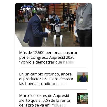
Agricultura
Más de 12.500 personas pasaron
por el Congreso Aapresid 2026:
"Volvió a demostrar que hablar del
suelo es hablar de todo el sistema
productivo"
En un cambio rotundo, ahora
el productor brasilero destaca
las buenas condiciones del
agro argentino para invertir:
"Los veo más motivados"
Marcelo Torres de Aapresid
alertó que el 62% de la renta
del agro se va en impuestos: