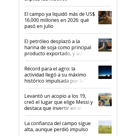
El campo ya liquidó más de US$
16.000 millones en 2026: qué
pasó en julio
El petróleo desplazó a la
harina de soja como principal
producto exportado, y aún así
el agro aportó casi seis de cada
diez dólares y sostuvo el
Récord para el agro: la
liderazgo en un semestre
actividad llegó a su máximo
récord
histórico impulsada por la
cosecha y las exportaciones
Levantó un acopio a los 19,
creó el lugar que elige Messi y
destaca que invertir en el
kirchnerismo era como "darle
plata a un hijo para droga":
La confianza del campo sigue
Juan Félix Rossetti, el libertario
alta, aunque perdió impulso
que de una dura crisis salió