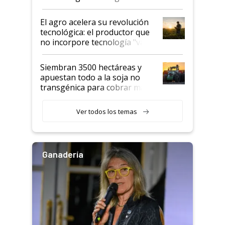
desafío de una tecnología clave
El agro acelera su revolución
tecnológica: el productor que
no incorpore tecnología "va a
perder el tren"
Siembran 3500 hectáreas y
apuestan todo a la soja no
transgénica para cobrar más
por tonelada: compraron un
semillero
Ver todos los temas
Ganadería