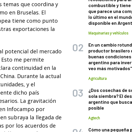
os temas que coordina y
combustible y tiene
que parece una com
omo en Bruselas. El
lo último en el mund
ropea tiene como punto
disponible en Argen
stras exportaciones la
Maquinarias y vehículos
En un cambio rotund
 al potencial del mercado
productor brasilero
buenas condiciones 
. Esto me permite
argentino para inver
clara continuidad en la
veo más motivados
 China. Durante la actual
Agricultura
unidades, y el
¿Dos cosechas de s
mente dicho país
sola siembra? El des
arios. La gravitación
argentino que busca
posible
 en Infocampo por
ien subraya la llegada de
Agtech
as por los acuerdos de
Cómo una pequeña 