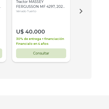
Tractor MASSEY
Tractor AGCO ALL
,
FERGUSSON MF 4297, 2020,
2003, 4WD, PA
4WD, PATON
Venado Tuerto
Venado Tuerto
U$
40.000
U$
30.000
30% de entrega + financiación
30% de entrega + 
Financialo en 4 años
Financialo en 3 a
Consultar
Consul