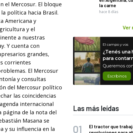
en el Mercosur. El bloque
la carne
la política hacia Brasil.
hace 8 días
ca Americana y
Ver
ricultura y el
tinente a nuestras
ay. Y cuenta con
El campo y vos
¿Tenés una h
presarios grandes,
para contar
s corrientes
Queremos con
problemas. El Mercosur
Escribinos
intonía y consultas
ión del Mercosur político
char las coincidencias
 agenda internacional
Las más leídas
 página de la nota del
Sebastián Masana se
El tractor que trabaj
 y su influencia en la
revoluciones para a