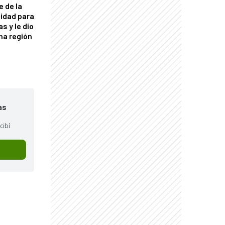
e de la
idad para
s y le dio
una región
as
cibí