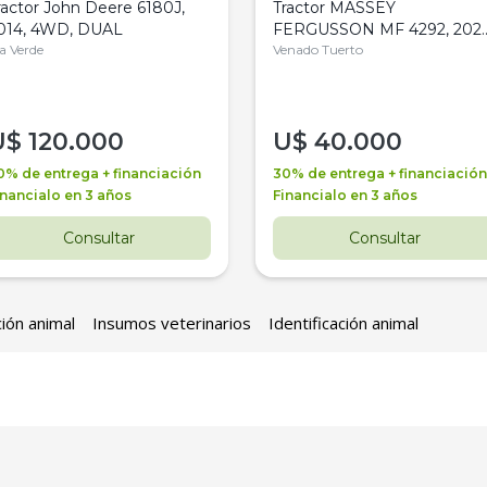
ractor John Deere 6180J,
Tractor MASSEY
014, 4WD, DUAL
FERGUSSON MF 4292, 2020
la Verde
4WD, PATON
Venado Tuerto
U$
120.000
U$
40.000
0% de entrega + financiación
30% de entrega + financiación
inancialo en 3 años
Financialo en 3 años
Consultar
Consultar
ción animal
Insumos veterinarios
Identificación animal