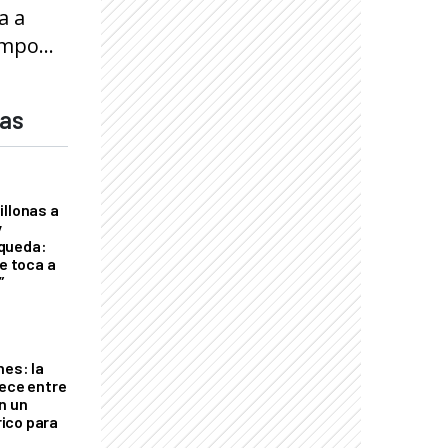
a a
mpo...
das
illonas a
y
queda:
le toca a
”
nes: la
rece entre
n un
ico para