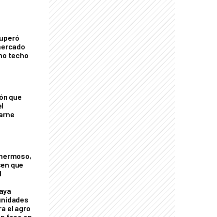
cuperó
 mercado
imo techo
ión que
l
arne
 hermoso,
cen que
l
aya
unidades
a el agro
on foco en