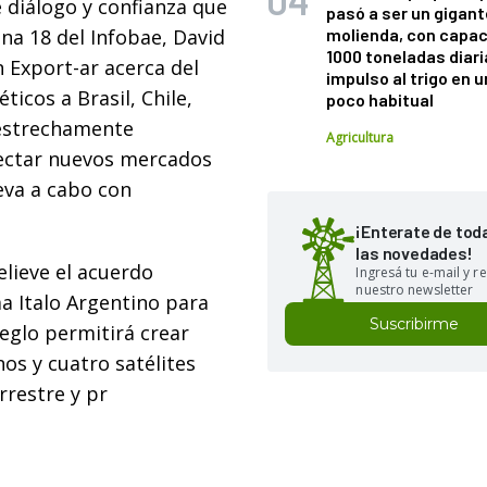
 diálogo y confianza que
pasó a ser un gigant
ina 18 del Infobae, David
molienda, con capac
1000 toneladas diaria
 Export-ar acerca del
impulso al trigo en 
icos a Brasil, Chile,
poco habitual
 estrechamente
Agricultura
etectar nuevos mercados
eva a cabo con
¡Enterate de tod
las novedades!
elieve el acuerdo
Ingresá tu e-mail y re
nuestro newsletter
ma Italo Argentino para
Suscribirme
eglo permitirá crear
os y cuatro satélites
rrestre y pr