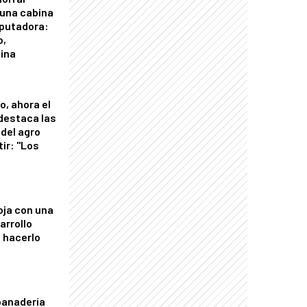
 una cabina
putadora:
o,
tina
o, ahora el
 destaca las
del agro
tir: "Los
"
oja con una
arrollo
 hacerlo
panadería