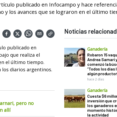
rtículo publicado en Infocampo y hace referenci
mo y los avances que se lograron en el último tie
Noticias relaciona
culo publicado en
Ganadería
ajo que realiza el
Robaron 15 vaqu
Andrea Sarnari 
en el último tiempo.
comenzó la bús
 los diarios argentinos.
“Todos los días 
algún productor
hace 2 días
Ganadería
Cuesta $6 millo
inversión que c
arnari, pero no
los ganaderos e
 allí
momento histór
la actividad