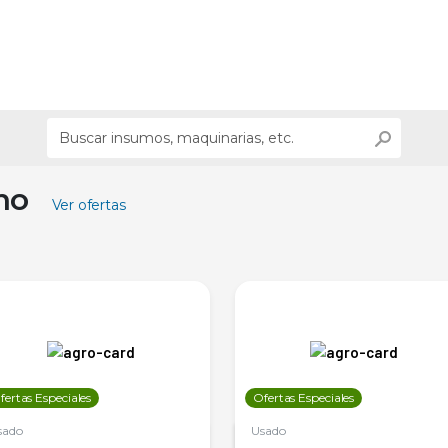
ino
Ver ofertas
fertas Especiales
Ofertas Especiales
sado
Usado