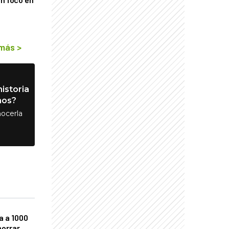
 más
>
istoria
nos?
ocerla
a a 1000
horrar