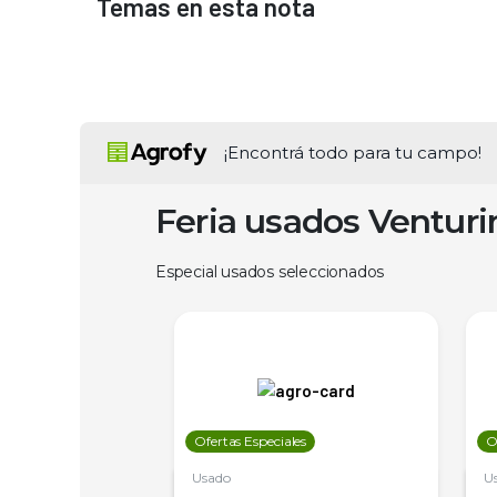
Temas en esta nota
¡Encontrá todo para tu campo!
Feria usados Ventur
Especial usados seleccionados
les
Ofertas Especiales
O
Usado
U