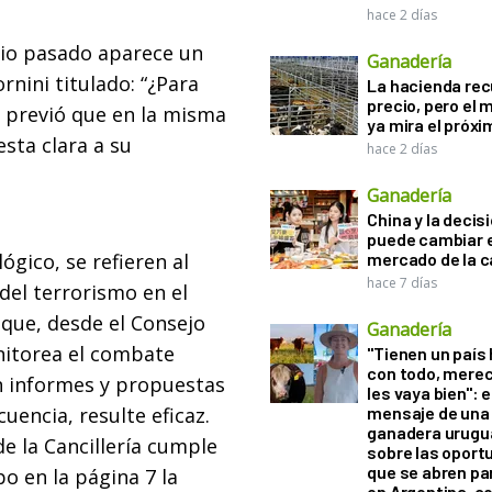
hace 2 días
ulio pasado aparece un
Ganadería
rnini titulado: “¿Para
La hacienda re
precio, pero el
o previó que en la misma
ya mira el próx
sta clara a su
hace 2 días
Ganadería
China y la decis
puede cambiar e
ógico, se refieren al
mercado de la c
hace 7 días
del terrorismo en el
 que, desde el Consejo
Ganadería
nitorea el combate
"Tienen un país
con todo, mere
on informes y propuestas
les vaya bien": e
uencia, resulte eficaz.
mensaje de una
ganadera urugu
de la Cancillería cumple
sobre las oport
que se abren par
o en la página 7 la
en Argentina, c