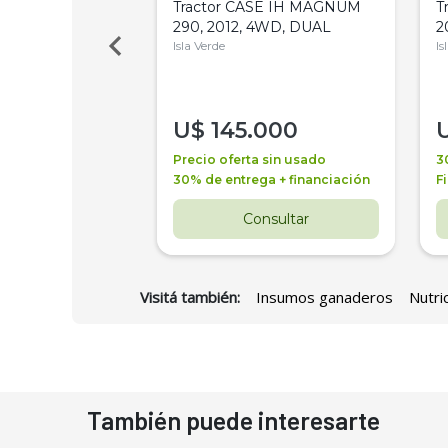
a Metalfor 7040,
Tractor CASE IH MAGNUM
T
Bot 32 Mts
290, 2012, 4WD, DUAL
2
Isla Verde
Is
000
U$
145.000
a + financiación
Precio oferta sin usado
3
 4 años
30% de entrega + financiación
F
nsultar
Consultar
Visitá también:
Insumos ganaderos
Nutri
También puede interesarte