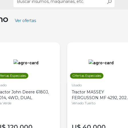
ino
Ver ofertas
fertas Especiales
Ofertas Especiales
sado
Usado
ractor John Deere 6180J,
Tractor MASSEY
014, 4WD, DUAL
FERGUSSON MF 4292, 2020
la Verde
4WD, PATON
Venado Tuerto
U$
120.000
U$
40.000