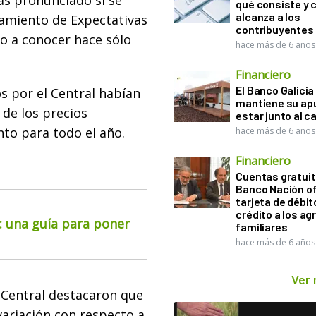
ás pronunciado si se
qué consiste y
alcanza a los
vamiento de Expectativas
contribuyentes
o a conocer hace sólo
hace más de 6 años
Financiero
El Banco Galicia
s por el Central habían
mantiene su ap
 de los precios
estar junto al 
nto para todo el año.
hace más de 6 años
Financiero
Cuentas gratuit
Banco Nación o
tarjeta de débit
crédito a los ag
o: una guía para poner
familiares
hace más de 6 años
Ver
l Central destacaron que
ariación con respecto a