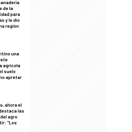
panadería
e de la
idad para
s y le dio
una región
ntino una
mete
a agrícola
el suelo
mo apretar
o, ahora el
 destaca las
del agro
tir: "Los
"