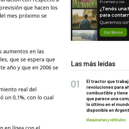
El campo y vos
previsión que hacen los
¿Tenés una h
 del mes próximo se
para contar
Queremos con
Escribinos
os aumentos en las
les, que se espera que
Las más leídas
ste año y que en 2006 se
El tractor que trabaj
revoluciones para a
miento real del
combustible y tiene
ó un 0,1%, con lo cual
que parece una com
lo último en el mund
disponible en Argen
Maquinarias y vehículos
 en línea con el