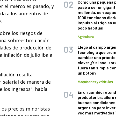
Cómo una pequeña 
r el miércoles pasado, y
pasó a ser un gigant
molienda, con capac
vida a los aumentos de
1000 toneladas diaria
.
impulso al trigo en 
poco habitual
obre los riesgos de
Agricultura
una sobreestimulación
dades de producción de
Llegó al campo arge
tecnología que pro
 inflación de julio iba a
cambiar una práctic
clave: ¿Y si analizar 
fuera tan simple co
un botón?
flación resulta
 salarial de manera de
Maquinarias y vehículos
e los ingresos", había
En un cambio rotund
productor brasilero
buenas condiciones 
argentino para inver
, los precios minoristas
veo más motivados