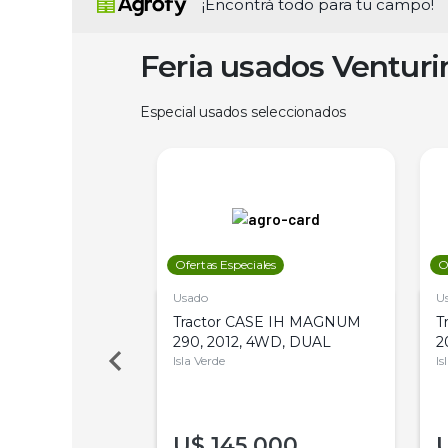
¡Encontrá todo para tu campo!
Feria usados Ventur
Especial usados seleccionados
les
Ofertas Especiales
O
Usado
U
a Metalfor 7040,
Tractor CASE IH MAGNUM
T
Bot 32 Mts
290, 2012, 4WD, DUAL
2
Isla Verde
Is
000
U$
145.000