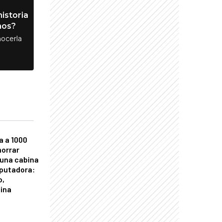
istoria
nos?
ocerla
a a 1000
horrar
 una cabina
putadora:
o,
tina