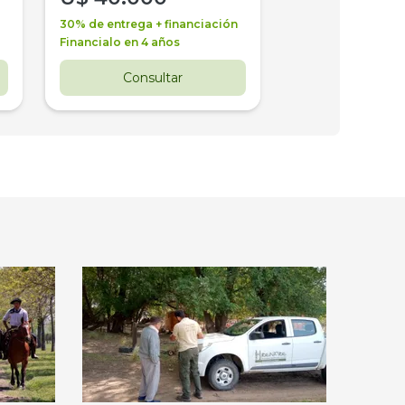
30% de entrega + financiación
30% de entrega + 
Financialo en 4 años
Financialo en 3 a
Consultar
Consul