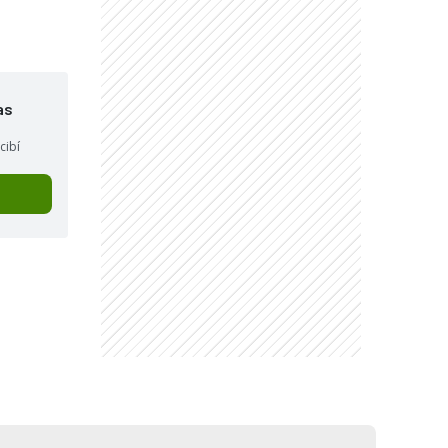
as
cibí