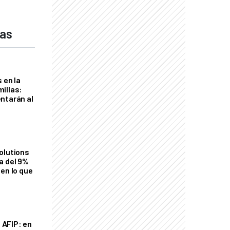
das
 en la
illas:
ntarán al
olutions
a del 9%
en lo que
a AFIP: en