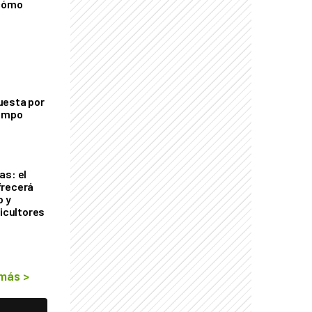
 cómo
uesta por
campo
as: el
frecerá
o y
ricultores
 más
>