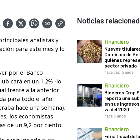
Noticias relaciona
rincipales analistas y
Financiero
lación para este mes y lo
Nuevos titulares
Comisión de Sem
quiénes represe
sector privado
yer por el Banco
hace casi 6 años
e ubicará en un 1,2% -lo
Financiero
l frente a la anterior
Bioceres Crop S
da para todo el año
reportó una sub
en sus ingresos 
peraba hace una semana).
va del 2020
es, los economistas
hace 6 años
s de un 9,2 por ciento.
Financiero
Feria fiscal de l