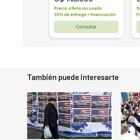
a + financiación
Precio oferta sin usado
3
 4 años
30% de entrega + financiación
F
nsultar
Consultar
También puede interesarte