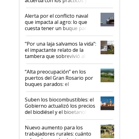
acuerda con los prácticos y
suspende el decreto de
desregulación
Alerta por el conflicto naval
que impacta al agro: lo que
cuesta tener un buque parado
y el peligro de que Argentina
pase a ser "país sucio"
"Por una laja salvamos la vida":
el impactante relato de la
tambera que sobrevivió al
tornado
“Alta preocupación” en los
puertos del Gran Rosario por
buques parados: el
funcionamiento de las
exportadoras en tensión tras
Suben los biocombustibles: el
la medida de fuerza de los
Gobierno actualizó los precios
prácticos
del biodiésel y el bioetanol
Nuevo aumento para los
trabajadores rurales: cuánto