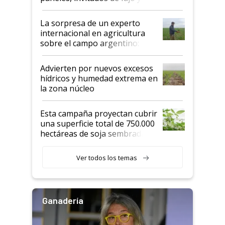
todas las tendencias
La sorpresa de un experto
internacional en agricultura
sobre el campo argentino:
"Estoy muy impresionado"
Advierten por nuevos excesos
hídricos y humedad extrema en
la zona núcleo
Esta campaña proyectan cubrir
una superficie total de 750.000
hectáreas de soja sembradas
con una nueva generación de
variedades que marcan un
Ver todos los temas
salto tecnológico en genética y
rendimiento
Ganadería