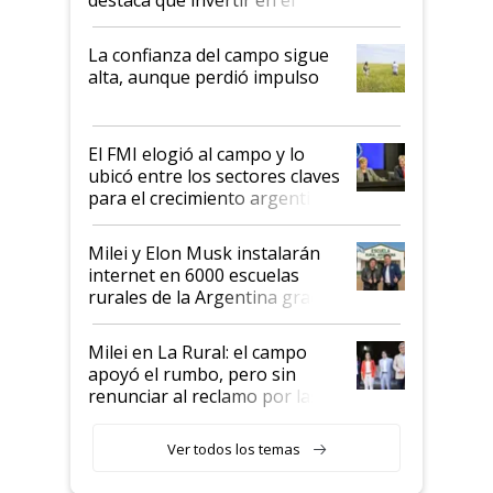
kirchnerismo era como "darle
plata a un hijo para droga":
La confianza del campo sigue
Juan Félix Rossetti, el libertario
alta, aunque perdió impulso
que de una dura crisis salió
más fuerte y apuesta al cambio
de Milei
El FMI elogió al campo y lo
ubicó entre los sectores claves
para el crecimiento argentino
Milei y Elon Musk instalarán
internet en 6000 escuelas
rurales de la Argentina gracias
a un acuerdo con Starlink
Milei en La Rural: el campo
apoyó el rumbo, pero sin
renunciar al reclamo por las
retenciones
Ver todos los temas