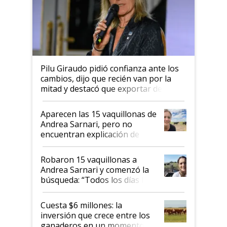
Pilu Giraudo pidió confianza ante los
cambios, dijo que recién van por la
mitad y destacó que exportar dejó de
ser "para unos pocos": "Tenemos un
mandato muy claro del gobierno
Aparecen las 15 vaquillonas de
nacional"
Andrea Sarnari, pero no
encuentran explicación de
cómo llegaron allí
Robaron 15 vaquillonas a
Andrea Sarnari y comenzó la
búsqueda: “Todos los días le
toca a algún productor”
Cuesta $6 millones: la
inversión que crece entre los
ganaderos en un momento