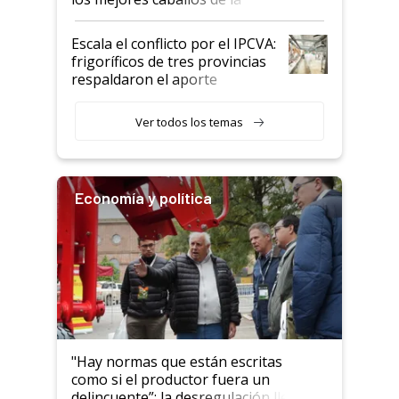
Argentina y los mitos que
todavía hacen sufrir a estos
Escala el conflicto por el IPCVA:
animales: "Mientras me
frigoríficos de tres provincias
descalificaban, yo seguí
respaldaron el aporte
haciendo currículum"
obligatorio
Ver todos los temas
Economía y política
"Hay normas que están escritas
como si el productor fuera un
delincuente”: la desregulación llegó