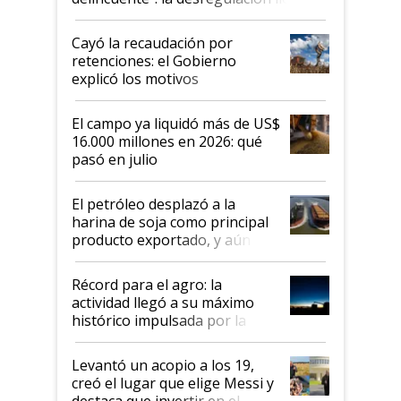
al Congreso Aapresid y hasta se
habló del financiamiento al IPCVA
Cayó la recaudación por
retenciones: el Gobierno
explicó los motivos
El campo ya liquidó más de US$
16.000 millones en 2026: qué
pasó en julio
El petróleo desplazó a la
harina de soja como principal
producto exportado, y aún así
el agro aportó casi seis de cada
diez dólares y sostuvo el
Récord para el agro: la
liderazgo en un semestre
actividad llegó a su máximo
récord
histórico impulsada por la
cosecha y las exportaciones
Levantó un acopio a los 19,
creó el lugar que elige Messi y
destaca que invertir en el