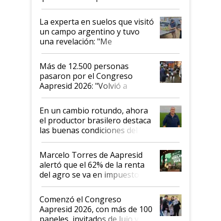
el lote
La experta en suelos que visitó
un campo argentino y tuvo
una revelación: "Me
impresionó mucho"
Más de 12.500 personas
pasaron por el Congreso
Aapresid 2026: "Volvió a
demostrar que hablar del
suelo es hablar de todo el
En un cambio rotundo, ahora
sistema productivo"
el productor brasilero destaca
las buenas condiciones del
agro argentino para invertir:
"Los veo más motivados"
Marcelo Torres de Aapresid
alertó que el 62% de la renta
del agro se va en impuestos:
"No es bueno que en
Argentina se sigan discutiendo
Comenzó el Congreso
las mismas cosas de hace 50
Aapresid 2026, con más de 100
años"
paneles, invitados de lujo y