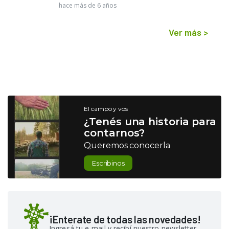
hace más de 6 años
Ver más
>
El campo y vos
¿Tenés una historia para
contarnos?
Queremos conocerla
Escribinos
¡Enterate de todas las novedades!
Ingresá tu e-mail y recibí nuestro newsletter