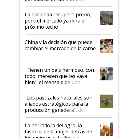
histórico para la actividad
La hacienda recuperó precio,
pero el mercado ya mira el
próximo techo
China y la decisión que puede
cambiar el mercado de la carne
"Tienen un país hermoso, con
todo, merecen que les vaya
bien": el mensaje de una
ganadera uruguaya sobre las
oportunidades que se abren
"Los pastizales naturales son
para el agro en Argentina, con
aliados estratégicos para la
foco en la carne
producción ganadera", destaca
la iniciativa que ya reúne a 46
establecimientos en Argentina
La herradora del agro, la
historia de la mujer detrás de
los mejores caballos de la