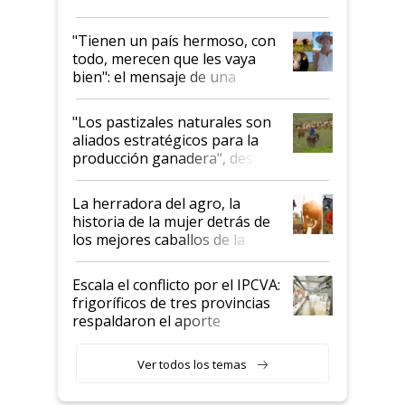
"Tienen un país hermoso, con
todo, merecen que les vaya
bien": el mensaje de una
ganadera uruguaya sobre las
oportunidades que se abren
"Los pastizales naturales son
para el agro en Argentina, con
aliados estratégicos para la
foco en la carne
producción ganadera", destaca
la iniciativa que ya reúne a 46
establecimientos en Argentina
La herradora del agro, la
historia de la mujer detrás de
los mejores caballos de la
Argentina y los mitos que
todavía hacen sufrir a estos
Escala el conflicto por el IPCVA:
animales: "Mientras me
frigoríficos de tres provincias
descalificaban, yo seguí
respaldaron el aporte
haciendo currículum"
obligatorio
Ver todos los temas