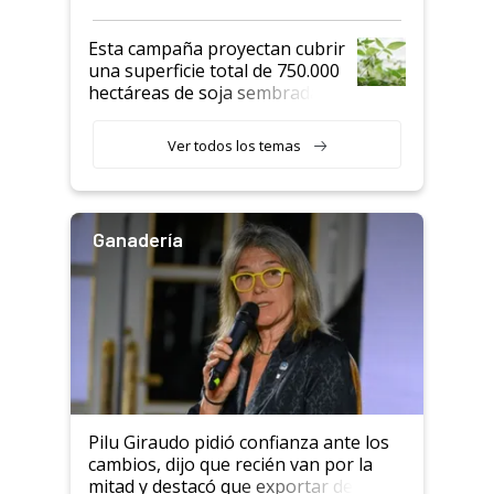
Esta campaña proyectan cubrir
una superficie total de 750.000
hectáreas de soja sembradas
con una nueva generación de
variedades que marcan un
Ver todos los temas
salto tecnológico en genética y
rendimiento
Ganadería
Pilu Giraudo pidió confianza ante los
cambios, dijo que recién van por la
mitad y destacó que exportar dejó de