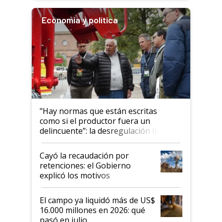
Economía y política
"Hay normas que están escritas
como si el productor fuera un
delincuente”: la desregulación llegó
al Congreso Aapresid y hasta se
habló del financiamiento al IPCVA
Cayó la recaudación por
retenciones: el Gobierno
explicó los motivos
El campo ya liquidó más de US$
16.000 millones en 2026: qué
pasó en julio