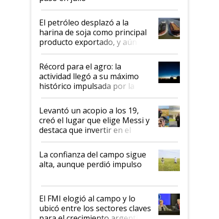
El petróleo desplazó a la
harina de soja como principal
producto exportado, y aún así
el agro aportó casi seis de cada
diez dólares y sostuvo el
Récord para el agro: la
liderazgo en un semestre
actividad llegó a su máximo
récord
histórico impulsada por la
cosecha y las exportaciones
Levantó un acopio a los 19,
creó el lugar que elige Messi y
destaca que invertir en el
kirchnerismo era como "darle
plata a un hijo para droga":
La confianza del campo sigue
Juan Félix Rossetti, el libertario
alta, aunque perdió impulso
que de una dura crisis salió
más fuerte y apuesta al cambio
de Milei
El FMI elogió al campo y lo
ubicó entre los sectores claves
para el crecimiento argentino