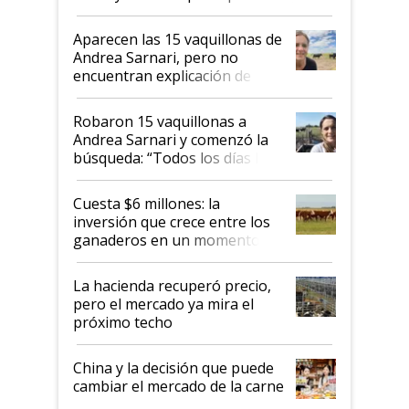
ser "para unos pocos": "Tenemos un
mandato muy claro del gobierno
Aparecen las 15 vaquillonas de
nacional"
Andrea Sarnari, pero no
encuentran explicación de
cómo llegaron allí
Robaron 15 vaquillonas a
Andrea Sarnari y comenzó la
búsqueda: “Todos los días le
toca a algún productor”
Cuesta $6 millones: la
inversión que crece entre los
ganaderos en un momento
histórico para la actividad
La hacienda recuperó precio,
pero el mercado ya mira el
próximo techo
China y la decisión que puede
cambiar el mercado de la carne