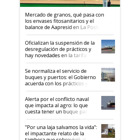
Mercado de granos, qué pasa con
los envases fitosanitarios y el
balance de Aapresid en La Posta
Oficializan la suspensión de la
desregulación de prácticos y
hay novedades en la tarifa de
la hidrovía
Se normaliza el servicio de
buques y puertos: el Gobierno
acuerda con los prácticos y
suspende el decreto de
desregulación
Alerta por el conflicto naval
que impacta al agro: lo que
cuesta tener un buque parado
y el peligro de que Argentina
pase a ser "país sucio"
"Por una laja salvamos la vida":
el impactante relato de la
tambera que sobrevivió al