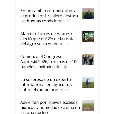
demostrar que hablar del
suelo es hablar de todo el
En un cambio rotundo, ahora
sistema productivo"
el productor brasilero destaca
las buenas condiciones del
agro argentino para invertir:
"Los veo más motivados"
Marcelo Torres de Aapresid
alertó que el 62% de la renta
del agro se va en impuestos:
"No es bueno que en
Argentina se sigan discutiendo
Comenzó el Congreso
las mismas cosas de hace 50
Aapresid 2026, con más de 100
años"
paneles, invitados de lujo y
todas las tendencias
La sorpresa de un experto
internacional en agricultura
sobre el campo argentino:
"Estoy muy impresionado"
Advierten por nuevos excesos
hídricos y humedad extrema en
la zona núcleo