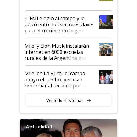
más fuerte y apuesta al cambio
de Milei
El FMI elogió al campo y lo
ubicó entre los sectores claves
para el crecimiento argentino
Milei y Elon Musk instalarán
internet en 6000 escuelas
rurales de la Argentina gracias
a un acuerdo con Starlink
Milei en La Rural: el campo
apoyó el rumbo, pero sin
renunciar al reclamo por las
retenciones
Ver todos los temas
Actualidad