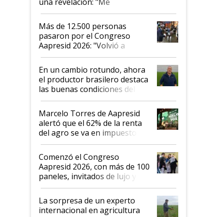
una revelación: "Me
impresionó mucho"
Más de 12.500 personas
pasaron por el Congreso
Aapresid 2026: "Volvió a
demostrar que hablar del
suelo es hablar de todo el
En un cambio rotundo, ahora
sistema productivo"
el productor brasilero destaca
las buenas condiciones del
agro argentino para invertir:
"Los veo más motivados"
Marcelo Torres de Aapresid
alertó que el 62% de la renta
del agro se va en impuestos:
"No es bueno que en
Argentina se sigan discutiendo
Comenzó el Congreso
las mismas cosas de hace 50
Aapresid 2026, con más de 100
años"
paneles, invitados de lujo y
todas las tendencias
La sorpresa de un experto
internacional en agricultura