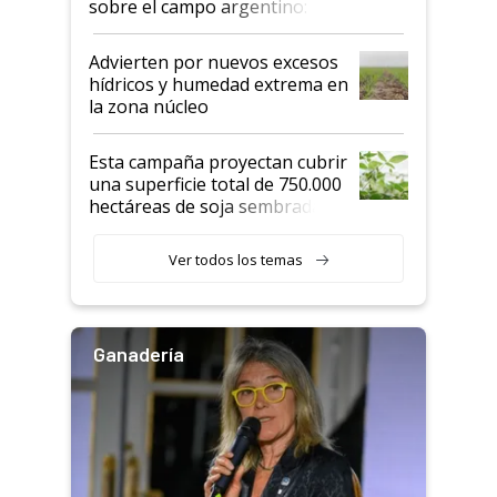
sobre el campo argentino:
"Estoy muy impresionado"
Advierten por nuevos excesos
hídricos y humedad extrema en
la zona núcleo
Esta campaña proyectan cubrir
una superficie total de 750.000
hectáreas de soja sembradas
con una nueva generación de
variedades que marcan un
Ver todos los temas
salto tecnológico en genética y
rendimiento
Ganadería