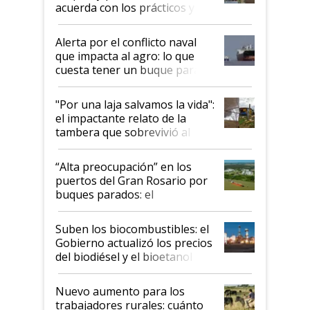
acuerda con los prácticos y
suspende el decreto de
desregulación
Alerta por el conflicto naval
que impacta al agro: lo que
cuesta tener un buque parado
y el peligro de que Argentina
pase a ser "país sucio"
"Por una laja salvamos la vida":
el impactante relato de la
tambera que sobrevivió al
tornado
“Alta preocupación” en los
puertos del Gran Rosario por
buques parados: el
funcionamiento de las
exportadoras en tensión tras
Suben los biocombustibles: el
la medida de fuerza de los
Gobierno actualizó los precios
prácticos
del biodiésel y el bioetanol
Nuevo aumento para los
trabajadores rurales: cuánto