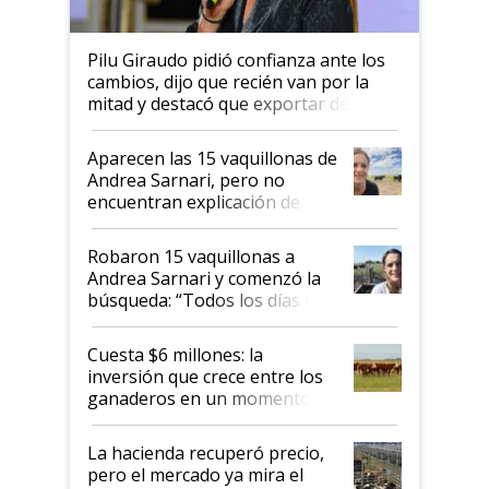
Pilu Giraudo pidió confianza ante los
cambios, dijo que recién van por la
mitad y destacó que exportar dejó de
ser "para unos pocos": "Tenemos un
mandato muy claro del gobierno
Aparecen las 15 vaquillonas de
nacional"
Andrea Sarnari, pero no
encuentran explicación de
cómo llegaron allí
Robaron 15 vaquillonas a
Andrea Sarnari y comenzó la
búsqueda: “Todos los días le
toca a algún productor”
Cuesta $6 millones: la
inversión que crece entre los
ganaderos en un momento
histórico para la actividad
La hacienda recuperó precio,
pero el mercado ya mira el