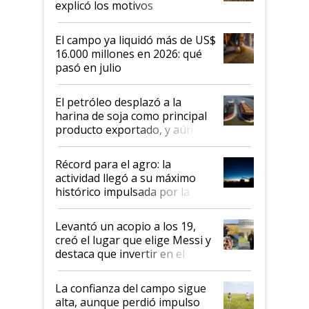
explicó los motivos
El campo ya liquidó más de US$
16.000 millones en 2026: qué
pasó en julio
El petróleo desplazó a la
harina de soja como principal
producto exportado, y aún así
el agro aportó casi seis de cada
diez dólares y sostuvo el
Récord para el agro: la
liderazgo en un semestre
actividad llegó a su máximo
récord
histórico impulsada por la
cosecha y las exportaciones
Levantó un acopio a los 19,
creó el lugar que elige Messi y
destaca que invertir en el
kirchnerismo era como "darle
plata a un hijo para droga":
La confianza del campo sigue
Juan Félix Rossetti, el libertario
alta, aunque perdió impulso
que de una dura crisis salió