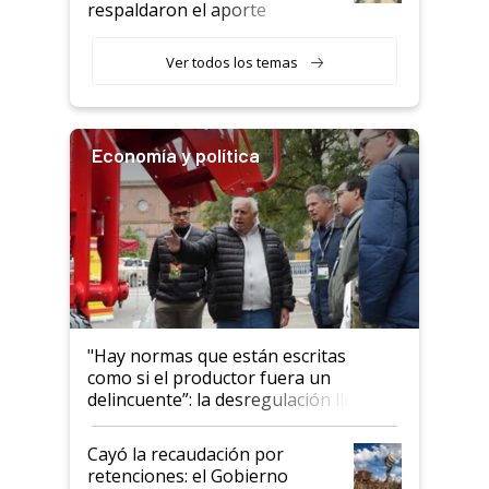
respaldaron el aporte
haciendo currículum"
obligatorio
Ver todos los temas
Economía y política
"Hay normas que están escritas
como si el productor fuera un
delincuente”: la desregulación llegó
al Congreso Aapresid y hasta se
habló del financiamiento al IPCVA
Cayó la recaudación por
retenciones: el Gobierno