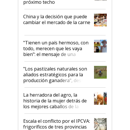
próximo techo
China y la decisión que puede
cambiar el mercado de la carne
"Tienen un país hermoso, con
todo, merecen que les vaya
bien": el mensaje de una
ganadera uruguaya sobre las
oportunidades que se abren
"Los pastizales naturales son
para el agro en Argentina, con
aliados estratégicos para la
foco en la carne
producción ganadera", destaca
la iniciativa que ya reúne a 46
establecimientos en Argentina
La herradora del agro, la
historia de la mujer detrás de
los mejores caballos de la
Argentina y los mitos que
todavía hacen sufrir a estos
Escala el conflicto por el IPCVA:
animales: "Mientras me
frigoríficos de tres provincias
descalificaban, yo seguí