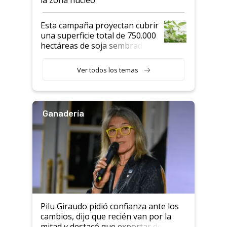
Esta campaña proyectan cubrir
una superficie total de 750.000
hectáreas de soja sembradas
con una nueva generación de
variedades que marcan un
Ver todos los temas
salto tecnológico en genética y
rendimiento
Ganadería
Pilu Giraudo pidió confianza ante los
cambios, dijo que recién van por la
mitad y destacó que exportar dejó de