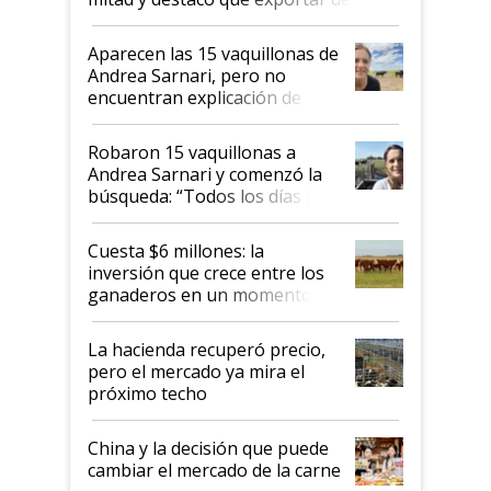
ser "para unos pocos": "Tenemos un
mandato muy claro del gobierno
Aparecen las 15 vaquillonas de
nacional"
Andrea Sarnari, pero no
encuentran explicación de
cómo llegaron allí
Robaron 15 vaquillonas a
Andrea Sarnari y comenzó la
búsqueda: “Todos los días le
toca a algún productor”
Cuesta $6 millones: la
inversión que crece entre los
ganaderos en un momento
histórico para la actividad
La hacienda recuperó precio,
pero el mercado ya mira el
próximo techo
China y la decisión que puede
cambiar el mercado de la carne