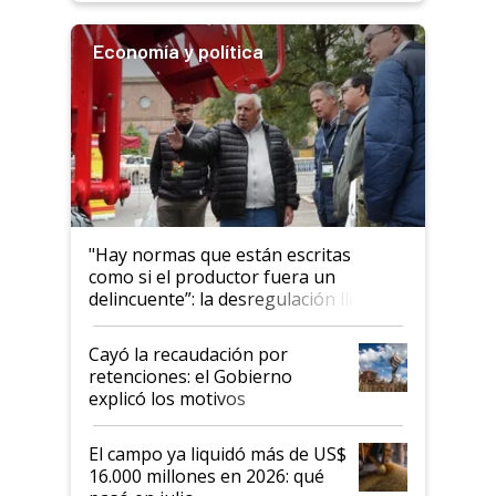
Economía y política
"Hay normas que están escritas
como si el productor fuera un
delincuente”: la desregulación llegó
al Congreso Aapresid y hasta se
habló del financiamiento al IPCVA
Cayó la recaudación por
retenciones: el Gobierno
explicó los motivos
El campo ya liquidó más de US$
16.000 millones en 2026: qué