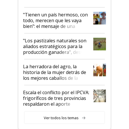
"Tienen un país hermoso, con
todo, merecen que les vaya
bien": el mensaje de una
ganadera uruguaya sobre las
oportunidades que se abren
"Los pastizales naturales son
para el agro en Argentina, con
aliados estratégicos para la
foco en la carne
producción ganadera", destaca
la iniciativa que ya reúne a 46
establecimientos en Argentina
La herradora del agro, la
historia de la mujer detrás de
los mejores caballos de la
Argentina y los mitos que
todavía hacen sufrir a estos
Escala el conflicto por el IPCVA:
animales: "Mientras me
frigoríficos de tres provincias
descalificaban, yo seguí
respaldaron el aporte
haciendo currículum"
obligatorio
Ver todos los temas