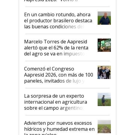
demostrar que hablar del
suelo es hablar de todo el
En un cambio rotundo, ahora
sistema productivo"
el productor brasilero destaca
las buenas condiciones del
agro argentino para invertir:
"Los veo más motivados"
Marcelo Torres de Aapresid
alertó que el 62% de la renta
del agro se va en impuestos:
"No es bueno que en
Argentina se sigan discutiendo
Comenzó el Congreso
las mismas cosas de hace 50
Aapresid 2026, con más de 100
años"
paneles, invitados de lujo y
todas las tendencias
La sorpresa de un experto
internacional en agricultura
sobre el campo argentino:
"Estoy muy impresionado"
Advierten por nuevos excesos
hídricos y humedad extrema en
la zona núcleo