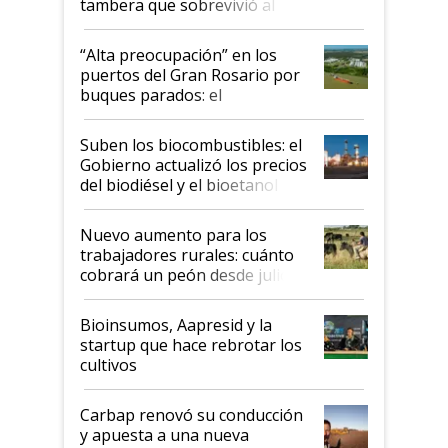
tambera que sobrevivió al
tornado
“Alta preocupación” en los
puertos del Gran Rosario por
buques parados: el
funcionamiento de las
exportadoras en tensión tras
Suben los biocombustibles: el
la medida de fuerza de los
Gobierno actualizó los precios
prácticos
del biodiésel y el bioetanol
Nuevo aumento para los
trabajadores rurales: cuánto
cobrará un peón desde julio
Bioinsumos, Aapresid y la
startup que hace rebrotar los
cultivos
Carbap renovó su conducción
y apuesta a una nueva