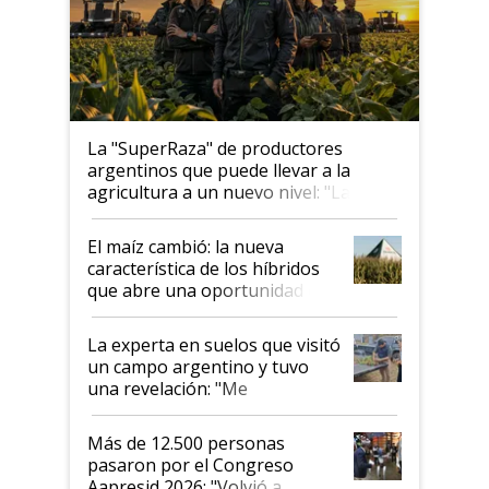
La "SuperRaza" de productores
argentinos que puede llevar a la
agricultura a un nuevo nivel: "Las
posibilidades de crecimiento son
infinitas"
El maíz cambió: la nueva
característica de los híbridos
que abre una oportunidad en
el lote
La experta en suelos que visitó
un campo argentino y tuvo
una revelación: "Me
impresionó mucho"
Más de 12.500 personas
pasaron por el Congreso
Aapresid 2026: "Volvió a