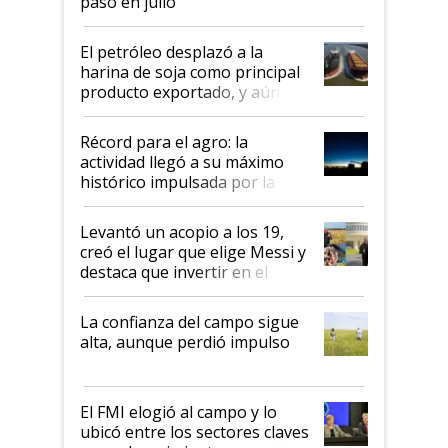
pasó en julio
El petróleo desplazó a la
harina de soja como principal
producto exportado, y aún así
el agro aportó casi seis de cada
diez dólares y sostuvo el
Récord para el agro: la
liderazgo en un semestre
actividad llegó a su máximo
récord
histórico impulsada por la
cosecha y las exportaciones
Levantó un acopio a los 19,
creó el lugar que elige Messi y
destaca que invertir en el
kirchnerismo era como "darle
plata a un hijo para droga":
La confianza del campo sigue
Juan Félix Rossetti, el libertario
alta, aunque perdió impulso
que de una dura crisis salió
más fuerte y apuesta al cambio
de Milei
El FMI elogió al campo y lo
ubicó entre los sectores claves