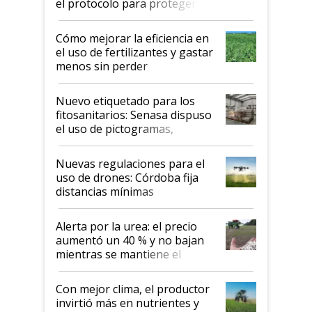
el protocolo para proteger la
propiedad intelectual
Cómo mejorar la eficiencia en
el uso de fertilizantes y gastar
menos sin perder
productividad en la campaña
fina
Nuevo etiquetado para los
fitosanitarios: Senasa dispuso
el uso de pictogramas,
palabras de advertencia e
indicaciones
Nuevas regulaciones para el
uso de drones: Córdoba fija
distancias mínimas
Alerta por la urea: el precio
aumentó un 40 % y no bajan
mientras se mantiene el
conflicto en Medio Oriente
Con mejor clima, el productor
invirtió más en nutrientes y