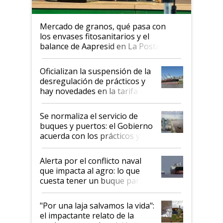
Mercado de granos, qué pasa con
los envases fitosanitarios y el
balance de Aapresid en La Posta
Oficializan la suspensión de la
desregulación de prácticos y
hay novedades en la tarifa de
la hidrovía
Se normaliza el servicio de
buques y puertos: el Gobierno
acuerda con los prácticos y
suspende el decreto de
desregulación
Alerta por el conflicto naval
que impacta al agro: lo que
cuesta tener un buque parado
y el peligro de que Argentina
pase a ser "país sucio"
"Por una laja salvamos la vida":
el impactante relato de la