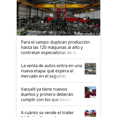
Para el campo: duplican producción
hasta las 120 máquinas al año y
contratan especialistas de la
industria automotriz para lograrlo
La venta de autos entra en una
nueva etapa: qué espera el
mercado en el segundo
semestre
Vassalli ya tiene nuevos
dueños y primero deberán
cumplir con los que compraron
cosechadoras y todavía no las
recibieron: quién está detrás
A cuánto se vende el trailer
del rescate de la empresa