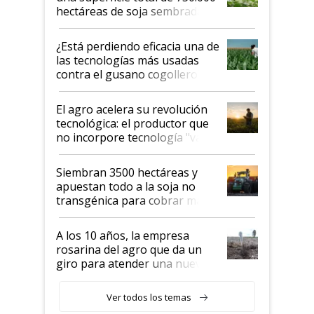
hectáreas de soja sembradas
con una nueva generación de
variedades que marcan un
¿Está perdiendo eficacia una de
salto tecnológico en genética y
las tecnologías más usadas
rendimiento
contra el gusano cogollero? El
desafío de una tecnología clave
El agro acelera su revolución
tecnológica: el productor que
no incorpore tecnología "va a
perder el tren"
Siembran 3500 hectáreas y
apuestan todo a la soja no
transgénica para cobrar más
por tonelada: compraron un
semillero
A los 10 años, la empresa
rosarina del agro que da un
giro para atender una nueva
etapa en el agro
Ver todos los temas