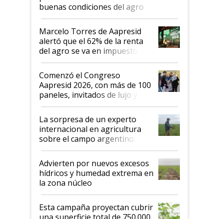
buenas condiciones del agro
argentino para invertir: "Los veo
más motivados"
Marcelo Torres de Aapresid
alertó que el 62% de la renta
del agro se va en impuestos:
"No es bueno que en
Argentina se sigan discutiendo
Comenzó el Congreso
las mismas cosas de hace 50
Aapresid 2026, con más de 100
años"
paneles, invitados de lujo y
todas las tendencias
La sorpresa de un experto
internacional en agricultura
sobre el campo argentino:
"Estoy muy impresionado"
Advierten por nuevos excesos
hídricos y humedad extrema en
la zona núcleo
Esta campaña proyectan cubrir
una superficie total de 750.000