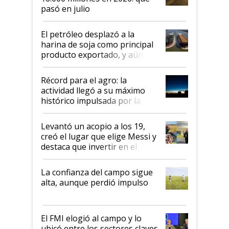
pasó en julio
El petróleo desplazó a la
harina de soja como principal
producto exportado, y aún así
el agro aportó casi seis de cada
diez dólares y sostuvo el
Récord para el agro: la
liderazgo en un semestre
actividad llegó a su máximo
récord
histórico impulsada por la
cosecha y las exportaciones
Levantó un acopio a los 19,
creó el lugar que elige Messi y
destaca que invertir en el
kirchnerismo era como "darle
plata a un hijo para droga":
La confianza del campo sigue
Juan Félix Rossetti, el libertario
alta, aunque perdió impulso
que de una dura crisis salió
más fuerte y apuesta al cambio
de Milei
El FMI elogió al campo y lo
ubicó entre los sectores claves