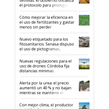
semillas: el Gobierno oficializa
el protocolo para proteger la
propiedad intelectual
Cómo mejorar la eficiencia en
el uso de fertilizantes y gastar
menos sin perder
productividad en la campaña
fina
Nuevo etiquetado para los
fitosanitarios: Senasa dispuso
el uso de pictogramas,
palabras de advertencia e
indicaciones
Nuevas regulaciones para el
uso de drones: Córdoba fija
distancias mínimas
Alerta por la urea: el precio
aumentó un 40 % y no bajan
mientras se mantiene el
conflicto en Medio Oriente
Con mejor clima, el productor