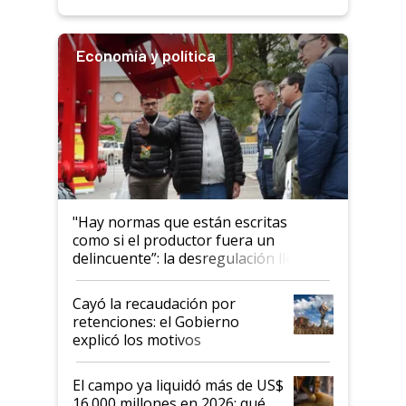
Economía y política
"Hay normas que están escritas
como si el productor fuera un
delincuente”: la desregulación llegó
al Congreso Aapresid y hasta se
habló del financiamiento al IPCVA
Cayó la recaudación por
retenciones: el Gobierno
explicó los motivos
El campo ya liquidó más de US$
16.000 millones en 2026: qué