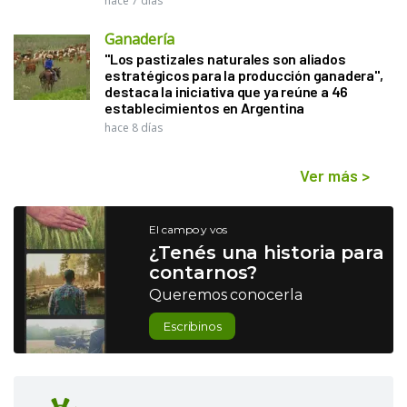
hace 7 días
Ganadería
"Los pastizales naturales son aliados
estratégicos para la producción ganadera",
destaca la iniciativa que ya reúne a 46
establecimientos en Argentina
hace 8 días
Ver más
>
El campo y vos
¿Tenés una historia para
contarnos?
Queremos conocerla
Escribinos