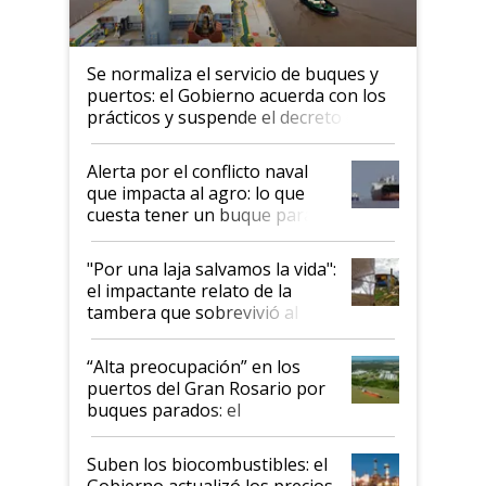
Se normaliza el servicio de buques y
puertos: el Gobierno acuerda con los
prácticos y suspende el decreto de
desregulación
Alerta por el conflicto naval
que impacta al agro: lo que
cuesta tener un buque parado
y el peligro de que Argentina
pase a ser "país sucio"
"Por una laja salvamos la vida":
el impactante relato de la
tambera que sobrevivió al
tornado
“Alta preocupación” en los
puertos del Gran Rosario por
buques parados: el
funcionamiento de las
exportadoras en tensión tras
Suben los biocombustibles: el
la medida de fuerza de los
Gobierno actualizó los precios