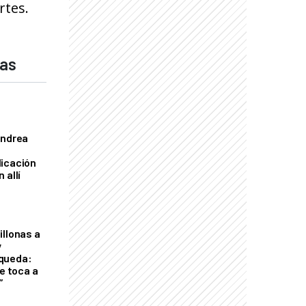
rtes.
das
Andrea
licación
 allí
illonas a
y
queda:
le toca a
”