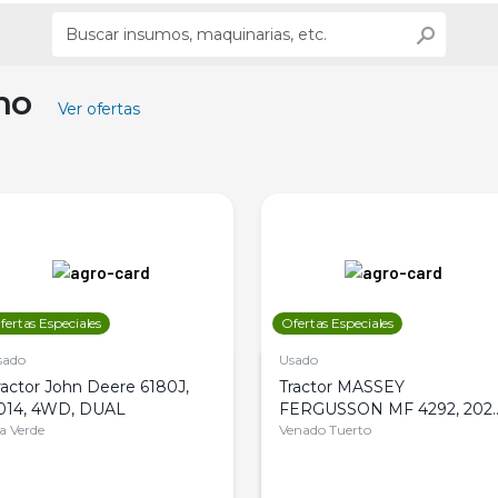
ino
Ver ofertas
fertas Especiales
Ofertas Especiales
sado
Usado
ractor John Deere 6180J,
Tractor MASSEY
014, 4WD, DUAL
FERGUSSON MF 4292, 2020
la Verde
4WD, PATON
Venado Tuerto