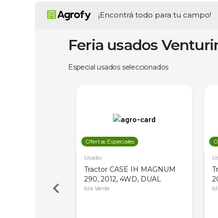
¡Encontrá todo para tu campo!
Feria usados Ventur
Especial usados seleccionados
les
Ofertas Especiales
O
Usado
U
a Metalfor 7040,
Tractor CASE IH MAGNUM
T
Bot 32 Mts
290, 2012, 4WD, DUAL
2
Isla Verde
Is