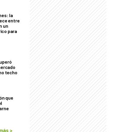
nes: la
rece entre
n un
ico para
cuperó
 mercado
imo techo
ión que
l
arne
 más
>