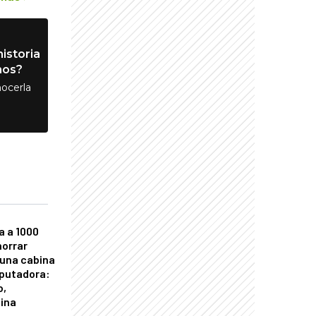
istoria
nos?
ocerla
a a 1000
horrar
 una cabina
putadora:
o,
tina