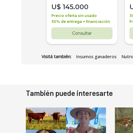
000
U$
145.000
a + financiación
Precio oferta sin usado
3
 4 años
30% de entrega + financiación
F
nsultar
Consultar
Visitá también:
Insumos ganaderos
Nutri
También puede interesarte