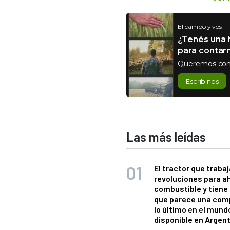
El campo y vos
¿Tenés una h
para contar
Queremos con
Escribinos
Las más leídas
El tractor que trabaj
revoluciones para a
combustible y tiene
que parece una com
lo último en el mund
disponible en Argen