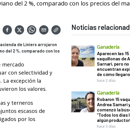
viano del 2 %, comparado con los precios del ma
Noticias relaciona
acienda de Liniers arrojaron
Ganadería
ano del 2 %, comparado con los
Aparecen las 15
vaquillonas de 
se mercado
Sarnari, pero no
encuentran exp
ar con selectividad y
de cómo llegaron
. La excepción la
hace 2 días
vieron los valores.
Ganadería
Robaron 15 vaqu
nas y terneros
Andrea Sarnari 
comenzó la bús
njuntos escasos de
“Todos los días 
igados por los
algún productor
hace 3 días