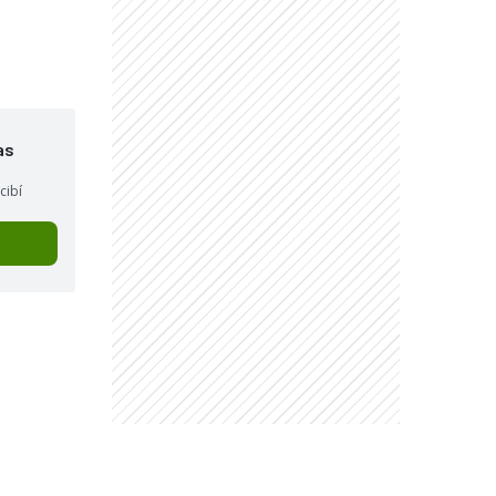
"
as
cibí