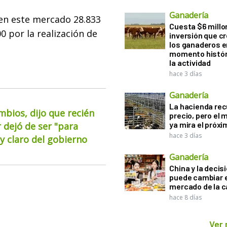
Ganadería
 en este mercado 28.833
Cuesta $6 millo
0 por la realización de
inversión que c
los ganaderos e
momento histór
la actividad
hace 3 días
Ganadería
La hacienda re
mbios, dijo que recién
precio, pero el
ya mira el próx
 dejó de ser "para
hace 3 días
 claro del gobierno
Ganadería
China y la decis
puede cambiar e
mercado de la c
hace 8 días
Ver