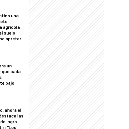
ntino una
mete
a agrícola
el suelo
mo apretar
ara un
r qué cada
s
nte bajo
o, ahora el
 destaca las
del agro
tir: "Los