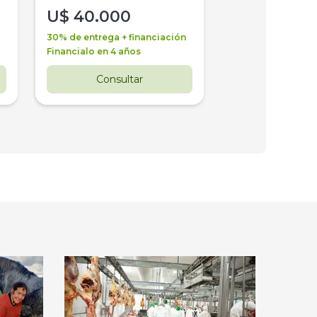
U$
40.000
U$
30.000
30% de entrega + financiación
30% de entrega + 
Financialo en 4 años
Financialo en 3 a
Consultar
Consul