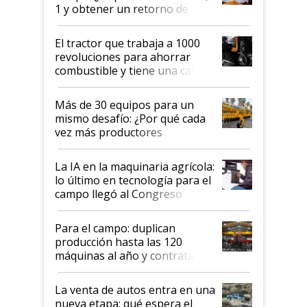
1 y obtener un retorno de
hasta US$ 10 en agricultura?
El tractor que trabaja a 1000
revoluciones para ahorrar
combustible y tiene una cabina
que parece una computadora:
lo último en el mundo,
Más de 30 equipos para un
disponible en Argentina
mismo desafío: ¿Por qué cada
vez más productores
incorporan fertilizante bajo
tierra?
La IA en la maquinaria agrícola:
lo último en tecnología para el
campo llegó al Congreso
Aapresid 2026
Para el campo: duplican
producción hasta las 120
máquinas al año y contratan
especialistas de la industria
automotriz para lograrlo
La venta de autos entra en una
nueva etapa: qué espera el