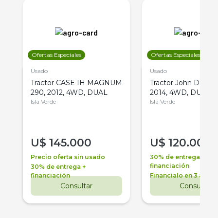
Ofertas Especiales
Ofertas Especiales
Usado
Usado
Tractor CASE IH MAGNUM
Tractor John Deere 
290, 2012, 4WD, DUAL
2014, 4WD, DUAL
Isla Verde
Isla Verde
U$
145.000
U$
120.000
Precio oferta sin usado
30% de entrega +
financiación
30% de entrega +
financiación
Financialo en 3 años
Consultar
Consultar