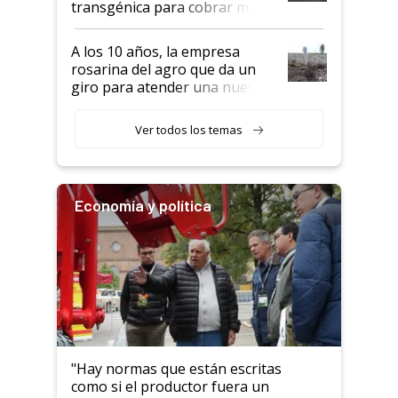
transgénica para cobrar más
por tonelada: compraron un
semillero
A los 10 años, la empresa
rosarina del agro que da un
giro para atender una nueva
etapa en el agro
Ver todos los temas
Economía y política
"Hay normas que están escritas
como si el productor fuera un