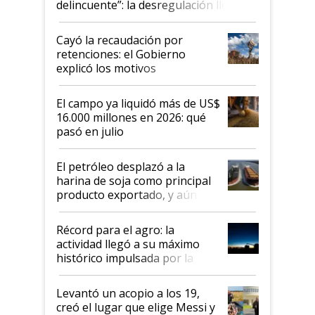
delincuente”: la desregulación llegó
al Congreso Aapresid y hasta se
habló del financiamiento al IPCVA
Cayó la recaudación por
retenciones: el Gobierno
explicó los motivos
El campo ya liquidó más de US$
16.000 millones en 2026: qué
pasó en julio
El petróleo desplazó a la
harina de soja como principal
producto exportado, y aún así
el agro aportó casi seis de cada
diez dólares y sostuvo el
Récord para el agro: la
liderazgo en un semestre
actividad llegó a su máximo
récord
histórico impulsada por la
cosecha y las exportaciones
Levantó un acopio a los 19,
creó el lugar que elige Messi y