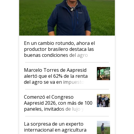
En un cambio rotundo, ahora el
productor brasilero destaca las
buenas condiciones del agro
argentino para invertir: "Los veo
más motivados"
Marcelo Torres de Aapresid
alertó que el 62% de la renta
del agro se va en impuestos:
"No es bueno que en
Argentina se sigan discutiendo
Comenzó el Congreso
las mismas cosas de hace 50
Aapresid 2026, con más de 100
años"
paneles, invitados de lujo y
todas las tendencias
La sorpresa de un experto
internacional en agricultura