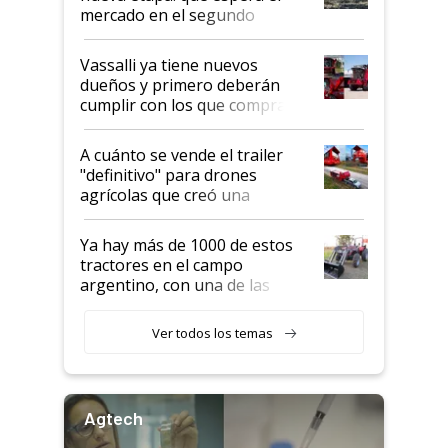
mercado en el segundo
semestre
Vassalli ya tiene nuevos
dueños y primero deberán
cumplir con los que compraron
cosechadoras y todavía no las
recibieron: quién está detrás
A cuánto se vende el trailer
del rescate de la empresa
"definitivo" para drones
agrícolas que creó una
empresa argentina: "Veíamos a
contratistas invirtiendo miles
Ya hay más de 1000 de estos
de dólares en drones de última
tractores en el campo
generación que luego eran
argentino, con una de las
transportados de forma
estructuras de fabricación más
precaria"
integradas del mundo
Ver todos los temas
Agtech