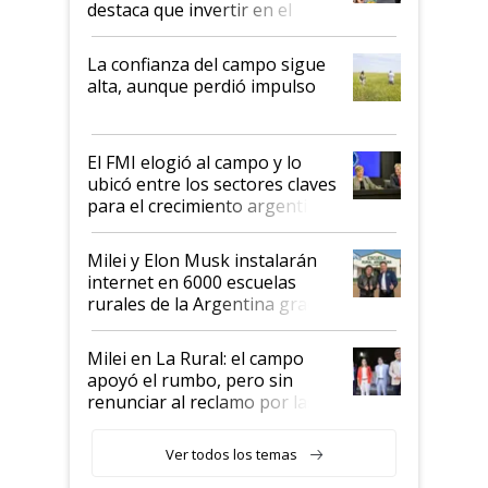
destaca que invertir en el
kirchnerismo era como "darle
plata a un hijo para droga":
La confianza del campo sigue
Juan Félix Rossetti, el libertario
alta, aunque perdió impulso
que de una dura crisis salió
más fuerte y apuesta al cambio
de Milei
El FMI elogió al campo y lo
ubicó entre los sectores claves
para el crecimiento argentino
Milei y Elon Musk instalarán
internet en 6000 escuelas
rurales de la Argentina gracias
a un acuerdo con Starlink
Milei en La Rural: el campo
apoyó el rumbo, pero sin
renunciar al reclamo por las
retenciones
Ver todos los temas