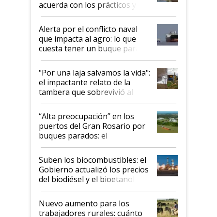
acuerda con los prácticos y
suspende el decreto de
desregulación
Alerta por el conflicto naval
que impacta al agro: lo que
cuesta tener un buque parado
y el peligro de que Argentina
pase a ser "país sucio"
"Por una laja salvamos la vida":
el impactante relato de la
tambera que sobrevivió al
tornado
“Alta preocupación” en los
puertos del Gran Rosario por
buques parados: el
funcionamiento de las
exportadoras en tensión tras
Suben los biocombustibles: el
la medida de fuerza de los
Gobierno actualizó los precios
prácticos
del biodiésel y el bioetanol
Nuevo aumento para los
trabajadores rurales: cuánto