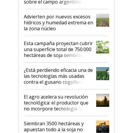
sobre el campo argentino:
"Estoy muy impresionado"
Advierten por nuevos excesos
hídricos y humedad extrema en
la zona núcleo
Esta campaña proyectan cubrir
una superficie total de 750.000
hectáreas de soja sembradas
con una nueva generación de
variedades que marcan un
¿Está perdiendo eficacia una de
salto tecnológico en genética y
las tecnologías más usadas
rendimiento
contra el gusano cogollero? El
desafío de una tecnología clave
El agro acelera su revolución
tecnológica: el productor que
no incorpore tecnología "va a
perder el tren"
Siembran 3500 hectáreas y
apuestan todo a la soja no