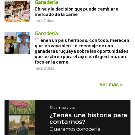
Ganadería
China y la decisión que puede cambiar el
mercado de la carne
hace 7 días
Ganadería
"Tienen un país hermoso, con todo, merecen
que les vaya bien": el mensaje de una
ganadera uruguaya sobre las oportunidades
que se abren para el agro en Argentina, con
foco en la carne
hace 8 días
Ver más
>
El campo y vos
¿Tenés una historia para
contarnos?
Queremos conocerla