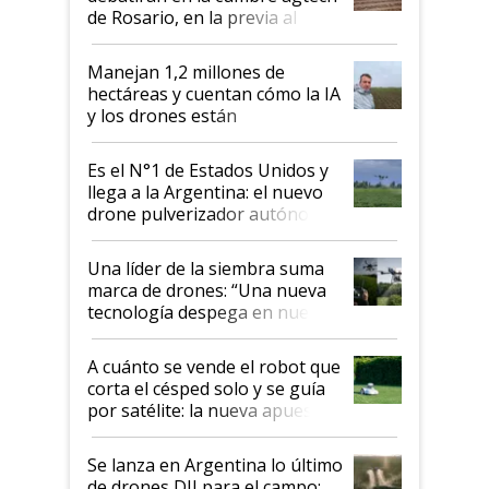
de Rosario, en la previa al
Congreso Aapresid 2026
Manejan 1,2 millones de
hectáreas y cuentan cómo la IA
y los drones están
transformando a la agricultura
Es el N°1 de Estados Unidos y
llega a la Argentina: el nuevo
drone pulverizador autónomo
con capacidad de 100 litros que
alcanza hasta 49 km/h
Una líder de la siembra suma
marca de drones: “Una nueva
tecnología despega en nuestra
red”
A cuánto se vende el robot que
corta el césped solo y se guía
por satélite: la nueva apuesta
de automatización de la
empresa argentina de
Se lanza en Argentina lo último
tecnología
de drones DJI para el campo: