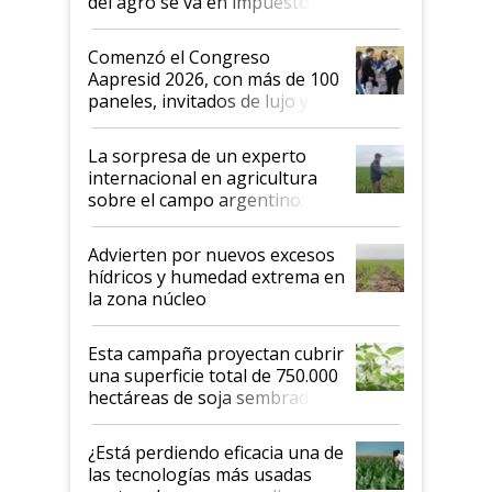
del agro se va en impuestos:
"No es bueno que en
Argentina se sigan discutiendo
Comenzó el Congreso
las mismas cosas de hace 50
Aapresid 2026, con más de 100
años"
paneles, invitados de lujo y
todas las tendencias
La sorpresa de un experto
internacional en agricultura
sobre el campo argentino:
"Estoy muy impresionado"
Advierten por nuevos excesos
hídricos y humedad extrema en
la zona núcleo
Esta campaña proyectan cubrir
una superficie total de 750.000
hectáreas de soja sembradas
con una nueva generación de
variedades que marcan un
¿Está perdiendo eficacia una de
salto tecnológico en genética y
las tecnologías más usadas
rendimiento