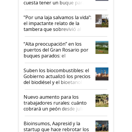
cuesta tener un buque parado
y el peligro de que Argentina
pase a ser "país sucio"
"Por una laja salvamos la vida":
el impactante relato de la
tambera que sobrevivió al
tornado
“Alta preocupación” en los
puertos del Gran Rosario por
buques parados: el
funcionamiento de las
exportadoras en tensión tras
Suben los biocombustibles: el
la medida de fuerza de los
Gobierno actualizó los precios
prácticos
del biodiésel y el bioetanol
Nuevo aumento para los
trabajadores rurales: cuánto
cobrará un peón desde julio
Bioinsumos, Aapresid y la
startup que hace rebrotar los