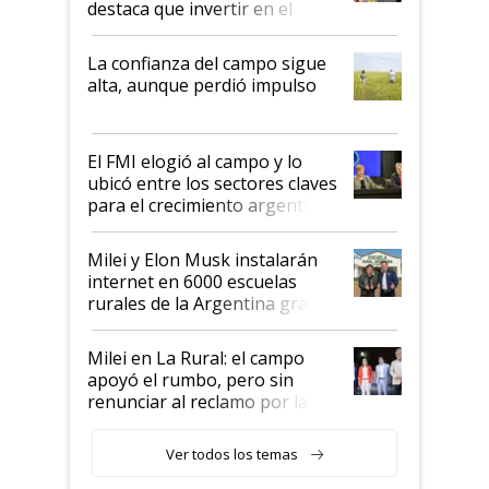
destaca que invertir en el
kirchnerismo era como "darle
plata a un hijo para droga":
La confianza del campo sigue
Juan Félix Rossetti, el libertario
alta, aunque perdió impulso
que de una dura crisis salió
más fuerte y apuesta al cambio
de Milei
El FMI elogió al campo y lo
ubicó entre los sectores claves
para el crecimiento argentino
Milei y Elon Musk instalarán
internet en 6000 escuelas
rurales de la Argentina gracias
a un acuerdo con Starlink
Milei en La Rural: el campo
apoyó el rumbo, pero sin
renunciar al reclamo por las
retenciones
Ver todos los temas