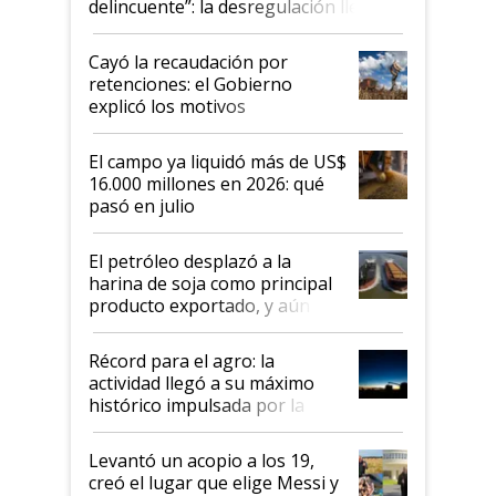
delincuente”: la desregulación llegó
al Congreso Aapresid y hasta se
habló del financiamiento al IPCVA
Cayó la recaudación por
retenciones: el Gobierno
explicó los motivos
El campo ya liquidó más de US$
16.000 millones en 2026: qué
pasó en julio
El petróleo desplazó a la
harina de soja como principal
producto exportado, y aún así
el agro aportó casi seis de cada
diez dólares y sostuvo el
Récord para el agro: la
liderazgo en un semestre
actividad llegó a su máximo
récord
histórico impulsada por la
cosecha y las exportaciones
Levantó un acopio a los 19,
creó el lugar que elige Messi y