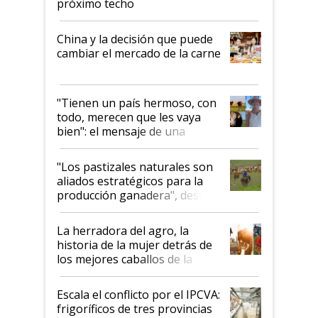
próximo techo
China y la decisión que puede
cambiar el mercado de la carne
"Tienen un país hermoso, con
todo, merecen que les vaya
bien": el mensaje de una
ganadera uruguaya sobre las
oportunidades que se abren
"Los pastizales naturales son
para el agro en Argentina, con
aliados estratégicos para la
foco en la carne
producción ganadera", destaca
la iniciativa que ya reúne a 46
establecimientos en Argentina
La herradora del agro, la
historia de la mujer detrás de
los mejores caballos de la
Argentina y los mitos que
todavía hacen sufrir a estos
Escala el conflicto por el IPCVA:
animales: "Mientras me
frigoríficos de tres provincias
descalificaban, yo seguí