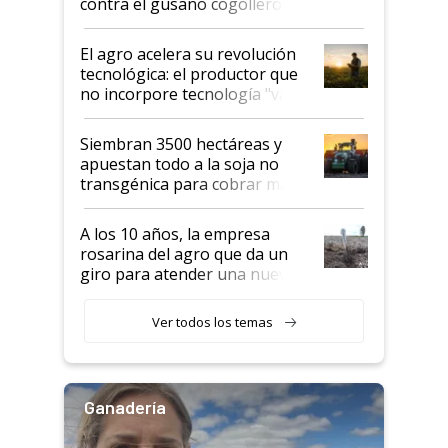
contra el gusano cogollero? El
desafío de una tecnología clave
El agro acelera su revolución
tecnológica: el productor que
no incorpore tecnología "va a
perder el tren"
Siembran 3500 hectáreas y
apuestan todo a la soja no
transgénica para cobrar más
por tonelada: compraron un
semillero
A los 10 años, la empresa
rosarina del agro que da un
giro para atender una nueva
etapa en el agro
Ver todos los temas
Ganadería