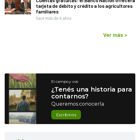
Cuentas gratuitas: el Banco Nación ofrecerá
tarjeta de débito y crédito a los agricultores
familiares
hace más de 6 años
Ver más
>
El campo y vos
¿Tenés una historia para
contarnos?
Queremos conocerla
Escribinos