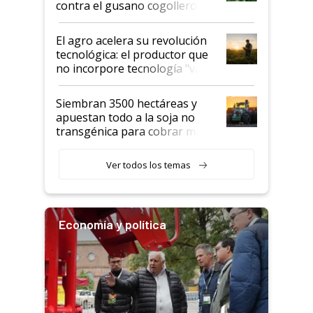
contra el gusano cogollero? El
desafío de una tecnología clave
El agro acelera su revolución
tecnológica: el productor que
no incorpore tecnología "va a
perder el tren"
Siembran 3500 hectáreas y
apuestan todo a la soja no
transgénica para cobrar más
por tonelada: compraron un
semillero
Ver todos los temas
Economía y política