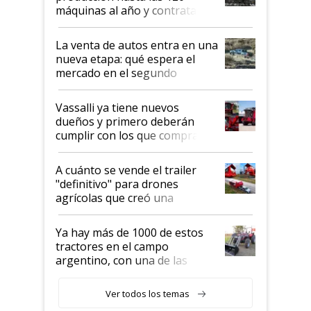
máquinas al año y contratan
especialistas de la industria
automotriz para lograrlo
La venta de autos entra en una
nueva etapa: qué espera el
mercado en el segundo
semestre
Vassalli ya tiene nuevos
dueños y primero deberán
cumplir con los que compraron
cosechadoras y todavía no las
recibieron: quién está detrás
A cuánto se vende el trailer
del rescate de la empresa
"definitivo" para drones
agrícolas que creó una
empresa argentina: "Veíamos a
contratistas invirtiendo miles
Ya hay más de 1000 de estos
de dólares en drones de última
tractores en el campo
generación que luego eran
argentino, con una de las
transportados de forma
estructuras de fabricación más
precaria"
integradas del mundo
Ver todos los temas