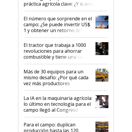
práctica agrícola clave: ¿Y si analizar
el suelo fuera tan simple como
apretar un botón?
El número que sorprende en el
campo: ¿Se puede invertir US$
1 y obtener un retorno de
hasta US$ 10 en agricultura?
El tractor que trabaja a 1000
revoluciones para ahorrar
combustible y tiene una cabina
que parece una computadora:
lo último en el mundo,
Más de 30 equipos para un
disponible en Argentina
mismo desafío: ¿Por qué cada
vez más productores
incorporan fertilizante bajo
tierra?
La IA en la maquinaria agrícola:
lo último en tecnología para el
campo llegó al Congreso
Aapresid 2026
Para el campo: duplican
producción hasta las 120