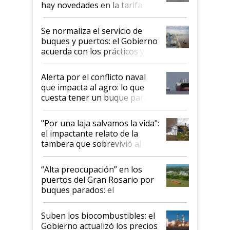
hay novedades en la tarifa de
la hidrovía
Se normaliza el servicio de
buques y puertos: el Gobierno
acuerda con los prácticos y
suspende el decreto de
desregulación
Alerta por el conflicto naval
que impacta al agro: lo que
cuesta tener un buque parado
y el peligro de que Argentina
pase a ser "país sucio"
"Por una laja salvamos la vida":
el impactante relato de la
tambera que sobrevivió al
tornado
“Alta preocupación” en los
puertos del Gran Rosario por
buques parados: el
funcionamiento de las
exportadoras en tensión tras
Suben los biocombustibles: el
la medida de fuerza de los
Gobierno actualizó los precios