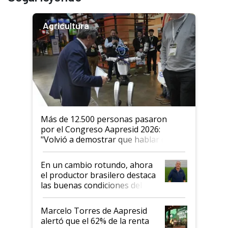
Agricultura
Más de 12.500 personas pasaron
por el Congreso Aapresid 2026:
"Volvió a demostrar que hablar del
suelo es hablar de todo el sistema
productivo"
En un cambio rotundo, ahora
el productor brasilero destaca
las buenas condiciones del
agro argentino para invertir:
"Los veo más motivados"
Marcelo Torres de Aapresid
alertó que el 62% de la renta