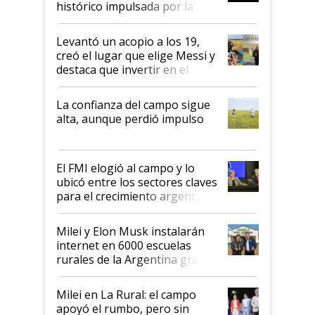
histórico impulsada por la
cosecha y las exportaciones
Levantó un acopio a los 19,
creó el lugar que elige Messi y
destaca que invertir en el
kirchnerismo era como "darle
plata a un hijo para droga":
La confianza del campo sigue
Juan Félix Rossetti, el libertario
alta, aunque perdió impulso
que de una dura crisis salió
más fuerte y apuesta al cambio
de Milei
El FMI elogió al campo y lo
ubicó entre los sectores claves
para el crecimiento argentino
Milei y Elon Musk instalarán
internet en 6000 escuelas
rurales de la Argentina gracias
a un acuerdo con Starlink
Milei en La Rural: el campo
apoyó el rumbo, pero sin