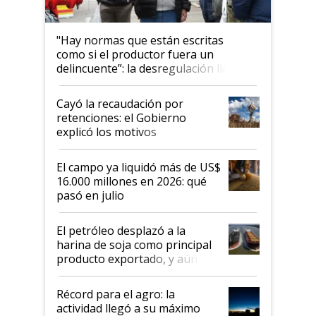
"Hay normas que están escritas
como si el productor fuera un
delincuente”: la desregulación llegó
al Congreso Aapresid y hasta se
habló del financiamiento al IPCVA
Cayó la recaudación por
retenciones: el Gobierno
explicó los motivos
El campo ya liquidó más de US$
16.000 millones en 2026: qué
pasó en julio
El petróleo desplazó a la
harina de soja como principal
producto exportado, y aún así
el agro aportó casi seis de cada
diez dólares y sostuvo el
Récord para el agro: la
liderazgo en un semestre
actividad llegó a su máximo
récord