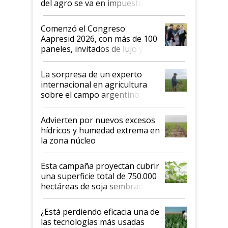
del agro se va en impuestos:
"No es bueno que en
Argentina se sigan discutiendo
Comenzó el Congreso
las mismas cosas de hace 50
Aapresid 2026, con más de 100
años"
paneles, invitados de lujo y
todas las tendencias
La sorpresa de un experto
internacional en agricultura
sobre el campo argentino:
"Estoy muy impresionado"
Advierten por nuevos excesos
hídricos y humedad extrema en
la zona núcleo
Esta campaña proyectan cubrir
una superficie total de 750.000
hectáreas de soja sembradas
con una nueva generación de
variedades que marcan un
¿Está perdiendo eficacia una de
salto tecnológico en genética y
las tecnologías más usadas
rendimiento