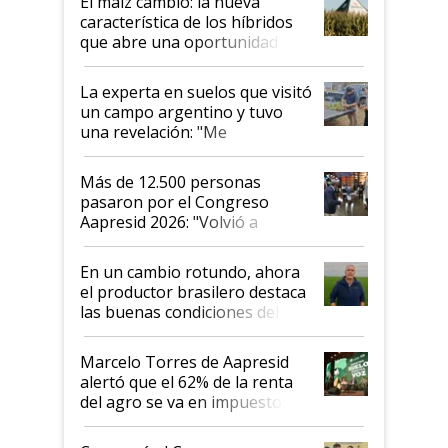
El maíz cambió: la nueva
característica de los híbridos
que abre una oportunidad en
el lote
La experta en suelos que visitó
un campo argentino y tuvo
una revelación: "Me
impresionó mucho"
Más de 12.500 personas
pasaron por el Congreso
Aapresid 2026: "Volvió a
demostrar que hablar del
suelo es hablar de todo el
En un cambio rotundo, ahora
sistema productivo"
el productor brasilero destaca
las buenas condiciones del
agro argentino para invertir:
"Los veo más motivados"
Marcelo Torres de Aapresid
alertó que el 62% de la renta
del agro se va en impuestos:
"No es bueno que en
Argentina se sigan discutiendo