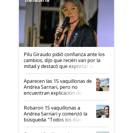
Pilu Giraudo pidió confianza ante los
cambios, dijo que recién van por la
mitad y destacó que exportar dejó de
ser "para unos pocos": "Tenemos un
mandato muy claro del gobierno
Aparecen las 15 vaquillonas de
nacional"
Andrea Sarnari, pero no
encuentran explicación de
cómo llegaron allí
Robaron 15 vaquillonas a
Andrea Sarnari y comenzó la
búsqueda: “Todos los días le
toca a algún productor”