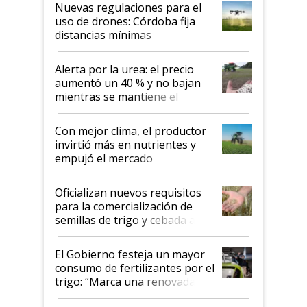
indicaciones
Nuevas regulaciones para el
uso de drones: Córdoba fija
distancias mínimas
Alerta por la urea: el precio
aumentó un 40 % y no bajan
mientras se mantiene el
conflicto en Medio Oriente
Con mejor clima, el productor
invirtió más en nutrientes y
empujó el mercado
Oficializan nuevos requisitos
para la comercialización de
semillas de trigo y cebada a
granel
El Gobierno festeja un mayor
consumo de fertilizantes por el
trigo: “Marca una renovada
confianza de los productores”