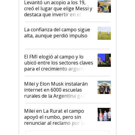
Levantó un acopio a los 19,
creó el lugar que elige Messi y
destaca que invertir en el
kirchnerismo era como "darle
plata a un hijo para droga":
La confianza del campo sigue
Juan Félix Rossetti, el libertario
alta, aunque perdió impulso
que de una dura crisis salió
más fuerte y apuesta al cambio
de Milei
El FMI elogió al campo y lo
ubicó entre los sectores claves
para el crecimiento argentino
Milei y Elon Musk instalarán
internet en 6000 escuelas
rurales de la Argentina gracias
a un acuerdo con Starlink
Milei en La Rural: el campo
apoyó el rumbo, pero sin
renunciar al reclamo por las
retenciones