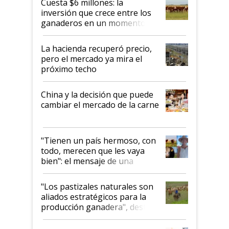
Cuesta $6 millones: la
inversión que crece entre los
ganaderos en un momento
histórico para la actividad
La hacienda recuperó precio,
pero el mercado ya mira el
próximo techo
China y la decisión que puede
cambiar el mercado de la carne
"Tienen un país hermoso, con
todo, merecen que les vaya
bien": el mensaje de una
ganadera uruguaya sobre las
oportunidades que se abren
"Los pastizales naturales son
para el agro en Argentina, con
aliados estratégicos para la
foco en la carne
producción ganadera", destaca
la iniciativa que ya reúne a 46
establecimientos en Argentina