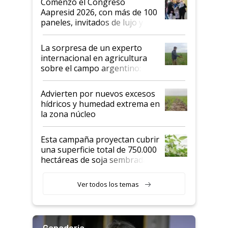
Comenzó el Congreso
las mismas cosas de hace 50
Aapresid 2026, con más de 100
años"
paneles, invitados de lujo y
todas las tendencias
La sorpresa de un experto
internacional en agricultura
sobre el campo argentino:
"Estoy muy impresionado"
Advierten por nuevos excesos
hídricos y humedad extrema en
la zona núcleo
Esta campaña proyectan cubrir
una superficie total de 750.000
hectáreas de soja sembradas
con una nueva generación de
variedades que marcan un
Ver todos los temas
salto tecnológico en genética y
rendimiento
Ganadería