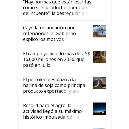
"Hay normas que están escritas
como si el productor fuera un
delincuente”: la desregulación llegó
al Congreso Aapresid y hasta se
habló del financiamiento al IPCVA
Cayó la recaudación por
retenciones: el Gobierno
explicó los motivos
El campo ya liquidó más de US$
16.000 millones en 2026: qué
pasó en julio
El petróleo desplazó a la
harina de soja como principal
producto exportado, y aún así
el agro aportó casi seis de cada
diez dólares y sostuvo el
Récord para el agro: la
liderazgo en un semestre
actividad llegó a su máximo
récord
histórico impulsada por la
cosecha y las exportaciones