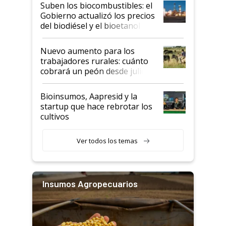
exportadoras en tensión tras
Suben los biocombustibles: el
la medida de fuerza de los
Gobierno actualizó los precios
prácticos
del biodiésel y el bioetanol
Nuevo aumento para los
trabajadores rurales: cuánto
cobrará un peón desde julio
Bioinsumos, Aapresid y la
startup que hace rebrotar los
cultivos
Ver todos los temas
Insumos Agropecuarios