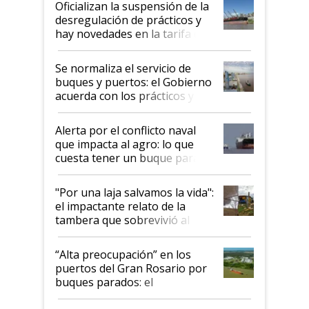
Oficializan la suspensión de la
desregulación de prácticos y
hay novedades en la tarifa de
la hidrovía
Se normaliza el servicio de
buques y puertos: el Gobierno
acuerda con los prácticos y
suspende el decreto de
desregulación
Alerta por el conflicto naval
que impacta al agro: lo que
cuesta tener un buque parado
y el peligro de que Argentina
pase a ser "país sucio"
"Por una laja salvamos la vida":
el impactante relato de la
tambera que sobrevivió al
tornado
“Alta preocupación” en los
puertos del Gran Rosario por
buques parados: el
funcionamiento de las