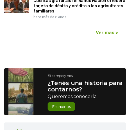
Cuentas gratuitas: el Banco Nación ofrecerá
tarjeta de débito y crédito a los agricultores
familiares
hace más de 6 años
Ver más
>
El campo y vos
¿Tenés una historia para
contarnos?
Queremos conocerla
Escribinos