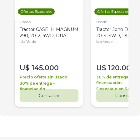
Ofertas Especiales
Ofertas Especiales
Usado
Usado
Tractor CASE IH MAGNUM
Tractor John Deere 
290, 2012, 4WD, DUAL
2014, 4WD, DUAL
Isla Verde
Isla Verde
U$
145.000
U$
120.000
Precio oferta sin usado
30% de entrega +
financiación
30% de entrega +
financiación
Financialo en 3 años
Consultar
Consultar