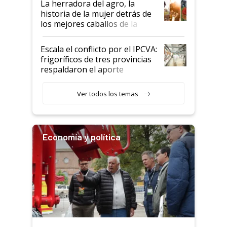
La herradora del agro, la
historia de la mujer detrás de
los mejores caballos de la
Argentina y los mitos que
todavía hacen sufrir a estos
Escala el conflicto por el IPCVA:
animales: "Mientras me
frigoríficos de tres provincias
descalificaban, yo seguí
respaldaron el aporte
haciendo currículum"
obligatorio
Ver todos los temas
Economía y política