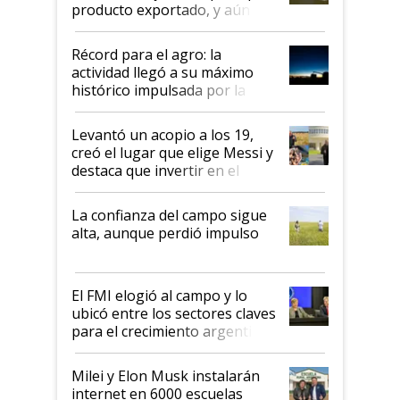
producto exportado, y aún así
el agro aportó casi seis de cada
diez dólares y sostuvo el
Récord para el agro: la
liderazgo en un semestre
actividad llegó a su máximo
récord
histórico impulsada por la
cosecha y las exportaciones
Levantó un acopio a los 19,
creó el lugar que elige Messi y
destaca que invertir en el
kirchnerismo era como "darle
plata a un hijo para droga":
La confianza del campo sigue
Juan Félix Rossetti, el libertario
alta, aunque perdió impulso
que de una dura crisis salió
más fuerte y apuesta al cambio
de Milei
El FMI elogió al campo y lo
ubicó entre los sectores claves
para el crecimiento argentino
Milei y Elon Musk instalarán
internet en 6000 escuelas