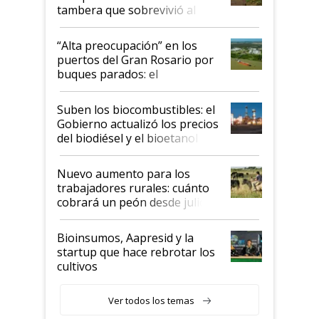
tambera que sobrevivió al
tornado
“Alta preocupación” en los
puertos del Gran Rosario por
buques parados: el
funcionamiento de las
exportadoras en tensión tras
Suben los biocombustibles: el
la medida de fuerza de los
Gobierno actualizó los precios
prácticos
del biodiésel y el bioetanol
Nuevo aumento para los
trabajadores rurales: cuánto
cobrará un peón desde julio
Bioinsumos, Aapresid y la
startup que hace rebrotar los
cultivos
Ver todos los temas