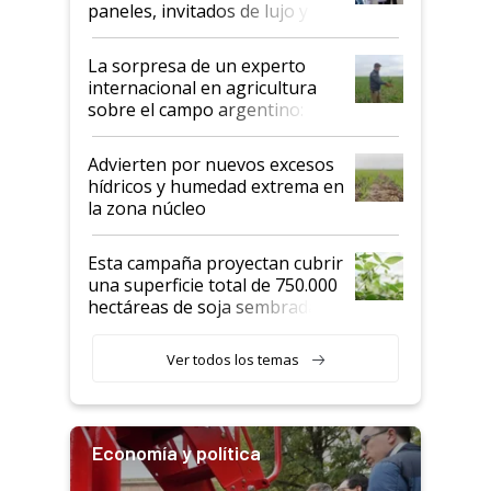
paneles, invitados de lujo y
todas las tendencias
La sorpresa de un experto
internacional en agricultura
sobre el campo argentino:
"Estoy muy impresionado"
Advierten por nuevos excesos
hídricos y humedad extrema en
la zona núcleo
Esta campaña proyectan cubrir
una superficie total de 750.000
hectáreas de soja sembradas
con una nueva generación de
variedades que marcan un
Ver todos los temas
salto tecnológico en genética y
rendimiento
Economía y política