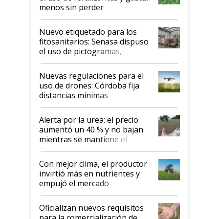
menos sin perder
productividad en la campaña
fina
Nuevo etiquetado para los
fitosanitarios: Senasa dispuso
el uso de pictogramas,
palabras de advertencia e
indicaciones
Nuevas regulaciones para el
uso de drones: Córdoba fija
distancias mínimas
Alerta por la urea: el precio
aumentó un 40 % y no bajan
mientras se mantiene el
conflicto en Medio Oriente
Con mejor clima, el productor
invirtió más en nutrientes y
empujó el mercado
Oficializan nuevos requisitos
para la comercialización de