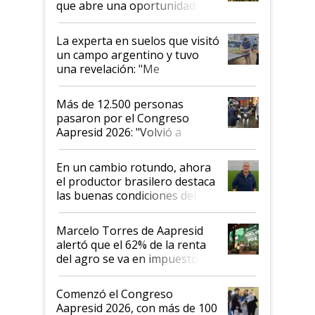
que abre una oportunidad en
el lote
La experta en suelos que visitó
un campo argentino y tuvo
una revelación: "Me
impresionó mucho"
Más de 12.500 personas
pasaron por el Congreso
Aapresid 2026: "Volvió a
demostrar que hablar del
suelo es hablar de todo el
En un cambio rotundo, ahora
sistema productivo"
el productor brasilero destaca
las buenas condiciones del
agro argentino para invertir:
"Los veo más motivados"
Marcelo Torres de Aapresid
alertó que el 62% de la renta
del agro se va en impuestos:
"No es bueno que en
Argentina se sigan discutiendo
Comenzó el Congreso
las mismas cosas de hace 50
Aapresid 2026, con más de 100
años"