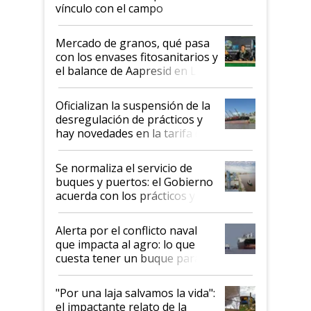
vínculo con el campo
Mercado de granos, qué pasa
con los envases fitosanitarios y
el balance de Aapresid en La
Posta
Oficializan la suspensión de la
desregulación de prácticos y
hay novedades en la tarifa de
la hidrovía
Se normaliza el servicio de
buques y puertos: el Gobierno
acuerda con los prácticos y
suspende el decreto de
desregulación
Alerta por el conflicto naval
que impacta al agro: lo que
cuesta tener un buque parado
y el peligro de que Argentina
pase a ser "país sucio"
"Por una laja salvamos la vida":
el impactante relato de la