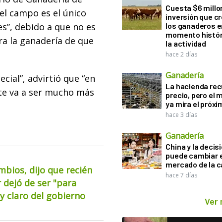
Cuesta $6 millo
el campo es el único
inversión que c
s”, debido a que no es
los ganaderos e
momento histór
ra la ganadería de que
la actividad
hace 2 días
Ganadería
cial”, advirtió que “en
La hacienda re
ente va a ser mucho más
precio, pero el
ya mira el próx
hace 3 días
Ganadería
China y la decis
puede cambiar e
mercado de la c
mbios, dijo que recién
hace 7 días
 dejó de ser "para
 claro del gobierno
Ver