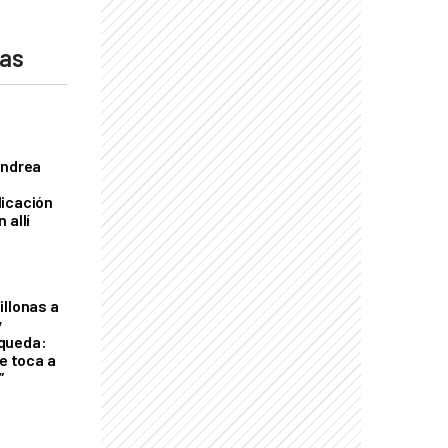
das
Andrea
licación
 allí
illonas a
y
queda:
le toca a
”