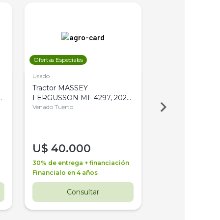
Ofertas Especiales
Ofertas Especiales
Usado
Usado
Tractor MASSEY
Tractor AGCO ALL
,
FERGUSSON MF 4297, 2020,
2003, 4WD, PA
4WD, PATON
Venado Tuerto
Venado Tuerto
U$
40.000
U$
30.000
30% de entrega + financiación
30% de entrega + 
Financialo en 4 años
Financialo en 3 a
Consultar
Consul