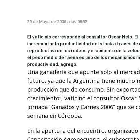
29
de
Mayo
de
2006
a las
08:52
El vaticinio corresponde al consultor Oscar Melo. El
incrementar la productividad del stock a través de 
reproductiva de los rodeos y el aumento de la veloc
el peso medio de faena es uno de los mecanismos má
productividad, agregó.
Una ganadería que apunte sólo al mercado
futuro, ya que la Argentina tiene mucho 
producción que de consumo. Sin exportac
crecimiento”, vaticinó el consultor Oscar 
jornada “Ganados y Carnes 2006” que se c
semana en Córdoba.
En la apertura del encuentro, organizad
Capacitación Agropecuaria, el subsecreta