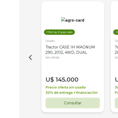
les
Ofertas Especiales
O
Usado
U
a Metalfor 7040,
Tractor CASE IH MAGNUM
T
Bot 32 Mts
290, 2012, 4WD, DUAL
2
Isla Verde
Is
000
U$
145.000
a + financiación
Precio oferta sin usado
3
 4 años
30% de entrega + financiación
F
nsultar
Consultar