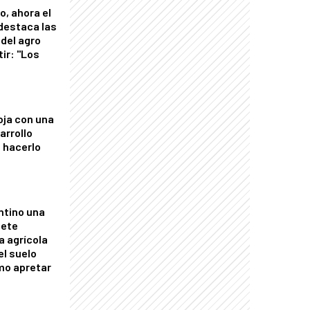
o, ahora el
 destaca las
del agro
tir: "Los
"
oja con una
arrollo
 hacerlo
ntino una
mete
a agrícola
el suelo
mo apretar