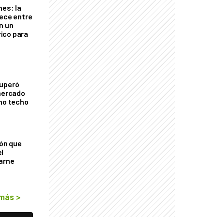
nes: la
rece entre
n un
ico para
cuperó
 mercado
imo techo
ión que
l
arne
 más
>