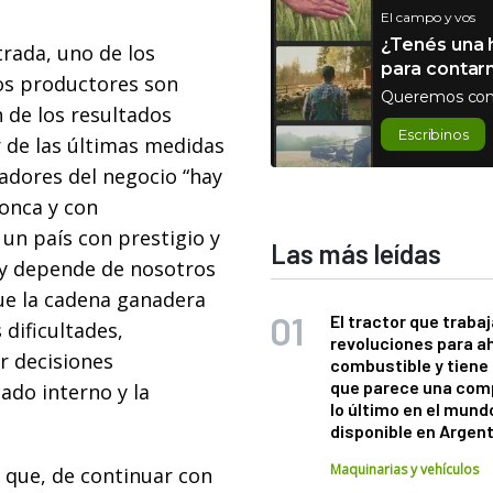
El campo y vos
¿Tenés una h
trada, uno de los
para contar
los productores son
Queremos con
n de los resultados
Escribinos
r de las últimas medidas
adores del negocio “hay
onca y con
 un país con prestigio y
Las más leídas
 y depende de nosotros
que la cadena ganadera
El tractor que trabaj
dificultades,
revoluciones para a
r decisiones
combustible y tiene
que parece una com
ado interno y la
lo último en el mund
disponible en Argen
Maquinarias y vehículos
 que, de continuar con