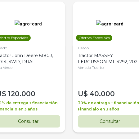
fertas Especiales
Ofertas Especiales
sado
Usado
ractor John Deere 6180J,
Tractor MASSEY
014, 4WD, DUAL
FERGUSSON MF 4292, 2020
la Verde
4WD, PATON
Venado Tuerto
U$
120.000
U$
40.000
0% de entrega + financiación
30% de entrega + financiación
inancialo en 3 años
Financialo en 3 años
Consultar
Consultar