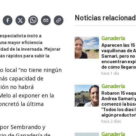
Noticias relaciona
 especialista instó a
Ganadería
una mayor eficiencia
Aparecen las 15
idad de la invernada. Mejorar
vaquillonas de 
s rápidos para subir la
Sarnari, pero no
encuentran exp
de cómo llegaron
 local “no tiene ningún
hace 1 día
más capacidad de
Ganadería
ión no habrá
Robaron 15 vaqu
Melo al exponer en la
Andrea Sarnari 
oncretó la última
comenzó la bús
“Todos los días 
algún productor
hace 2 días
o por Sembrando y
Ganadería
rio de Ganadería de