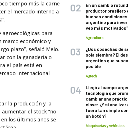
poco tiempo más la carne
En un cambio rotund
cer el mercado interno a
productor brasilero
buenas condiciones 
a”.
argentino para inver
veo más motivados
 y agroecológicas para
Agricultura
un marco económico y
argo plazo”, señaló Melo.
¿Dos cosechas de s
sola siembra? El des
ar con la ganadería o
argentino que busca
ra el país está en
posible
ercado internacional
Agtech
Llegó al campo arge
tecnología que pro
cambiar una práctic
r la producción y la
clave: ¿Y si analizar 
fuera tan simple co
e aumentar el stock “no
un botón?
a en los últimos años se
Maquinarias y vehículos
ctárea.