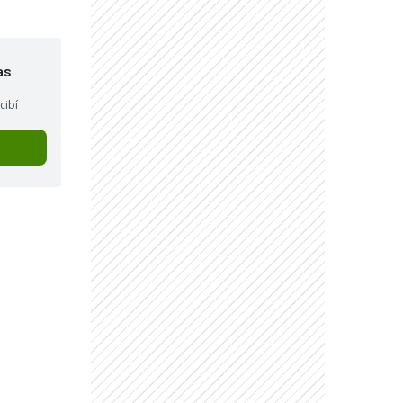
as
cibí