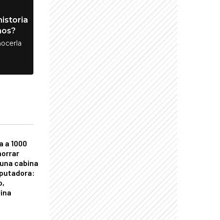
istoria
nos?
ocerla
a a 1000
horrar
 una cabina
putadora:
o,
tina