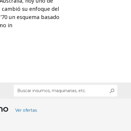
Australia, hoy uno de
 cambió su enfoque del
 ’70 un esquema basado
mo in
ino
Ver ofertas