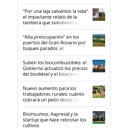
y el peligro de que Argentina
pase a ser "país sucio"
"Por una laja salvamos la vida":
el impactante relato de la
tambera que sobrevivió al
tornado
“Alta preocupación” en los
puertos del Gran Rosario por
buques parados: el
funcionamiento de las
exportadoras en tensión tras
Suben los biocombustibles: el
la medida de fuerza de los
Gobierno actualizó los precios
prácticos
del biodiésel y el bioetanol
Nuevo aumento para los
trabajadores rurales: cuánto
cobrará un peón desde julio
Bioinsumos, Aapresid y la
startup que hace rebrotar los
cultivos