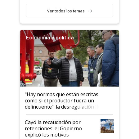
obligatorio
Ver todos los temas
Economía y política
"Hay normas que están escritas
como si el productor fuera un
delincuente”: la desregulación llegó
al Congreso Aapresid y hasta se
habló del financiamiento al IPCVA
Cayó la recaudación por
retenciones: el Gobierno
explicó los motivos