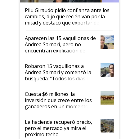
Pilu Giraudo pidió confianza ante los
cambios, dijo que recién van por la
mitad y destacó que exportar dejó de
ser "para unos pocos": "Tenemos un
mandato muy claro del gobierno
Aparecen las 15 vaquillonas de
nacional"
Andrea Sarnari, pero no
encuentran explicación de
cómo llegaron allí
Robaron 15 vaquillonas a
Andrea Sarnari y comenzó la
búsqueda: “Todos los días le
toca a algún productor”
Cuesta $6 millones: la
inversión que crece entre los
ganaderos en un momento
histórico para la actividad
La hacienda recuperó precio,
pero el mercado ya mira el
próximo techo