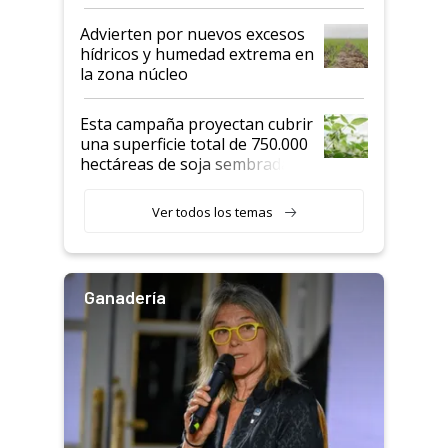
"Estoy muy impresionado"
Advierten por nuevos excesos
hídricos y humedad extrema en
la zona núcleo
Esta campaña proyectan cubrir
una superficie total de 750.000
hectáreas de soja sembradas
con una nueva generación de
variedades que marcan un
Ver todos los temas
salto tecnológico en genética y
rendimiento
Ganadería