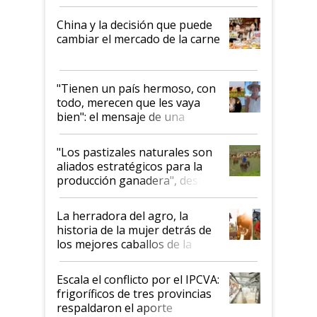
China y la decisión que puede
cambiar el mercado de la carne
"Tienen un país hermoso, con
todo, merecen que les vaya
bien": el mensaje de una
ganadera uruguaya sobre las
oportunidades que se abren
"Los pastizales naturales son
para el agro en Argentina, con
aliados estratégicos para la
foco en la carne
producción ganadera", destaca
la iniciativa que ya reúne a 46
establecimientos en Argentina
La herradora del agro, la
historia de la mujer detrás de
los mejores caballos de la
Argentina y los mitos que
todavía hacen sufrir a estos
Escala el conflicto por el IPCVA:
animales: "Mientras me
frigoríficos de tres provincias
descalificaban, yo seguí
respaldaron el aporte
haciendo currículum"