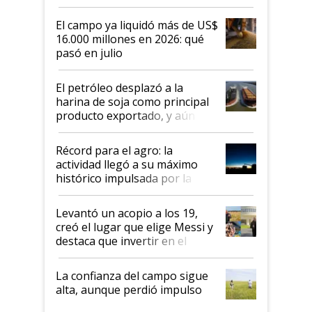
El campo ya liquidó más de US$
16.000 millones en 2026: qué
pasó en julio
El petróleo desplazó a la
harina de soja como principal
producto exportado, y aún así
el agro aportó casi seis de cada
diez dólares y sostuvo el
Récord para el agro: la
liderazgo en un semestre
actividad llegó a su máximo
récord
histórico impulsada por la
cosecha y las exportaciones
Levantó un acopio a los 19,
creó el lugar que elige Messi y
destaca que invertir en el
kirchnerismo era como "darle
plata a un hijo para droga":
La confianza del campo sigue
Juan Félix Rossetti, el libertario
alta, aunque perdió impulso
que de una dura crisis salió
más fuerte y apuesta al cambio