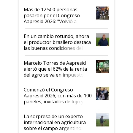
impresionó mucho"
Más de 12.500 personas
pasaron por el Congreso
Aapresid 2026: "Volvió a
demostrar que hablar del
suelo es hablar de todo el
En un cambio rotundo, ahora
sistema productivo"
el productor brasilero destaca
las buenas condiciones del
agro argentino para invertir:
"Los veo más motivados"
Marcelo Torres de Aapresid
alertó que el 62% de la renta
del agro se va en impuestos:
"No es bueno que en
Argentina se sigan discutiendo
Comenzó el Congreso
las mismas cosas de hace 50
Aapresid 2026, con más de 100
años"
paneles, invitados de lujo y
todas las tendencias
La sorpresa de un experto
internacional en agricultura
sobre el campo argentino: