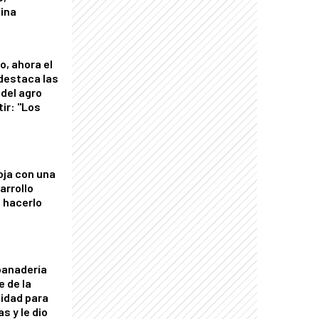
tina
o, ahora el
 destaca las
del agro
tir: "Los
"
oja con una
arrollo
 hacerlo
panadería
e de la
idad para
s y le dio