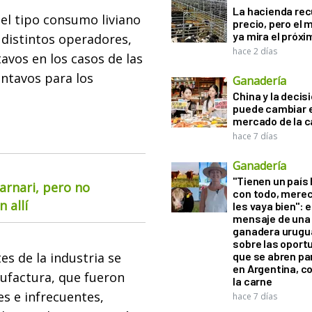
La hacienda re
el tipo consumo liviano
precio, pero el
ya mira el próx
s distintos operadores,
hace 2 días
avos en los casos de las
centavos para los
Ganadería
China y la decis
puede cambiar e
mercado de la c
hace 7 días
Ganadería
"Tienen un país
arnari, pero no
con todo, mere
 allí
les vaya bien": e
mensaje de una
ganadera urugu
sobre las oport
s de la industria se
que se abren par
en Argentina, c
ufactura, que fueron
la carne
es e infrecuentes,
hace 7 días