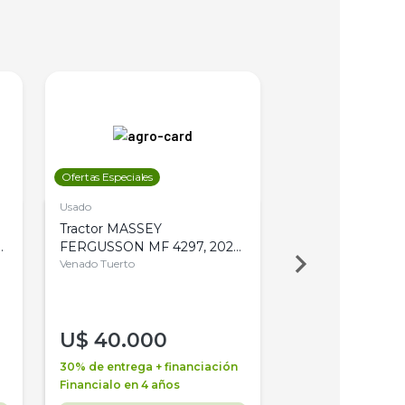
Ofertas Especiales
Ofertas Especiales
Usado
Usado
Tractor MASSEY
Tractor AGCO ALL
,
FERGUSSON MF 4297, 2020,
2003, 4WD, PA
4WD, PATON
Venado Tuerto
Venado Tuerto
U$
40.000
U$
30.000
30% de entrega + financiación
30% de entrega + 
Financialo en 4 años
Financialo en 3 a