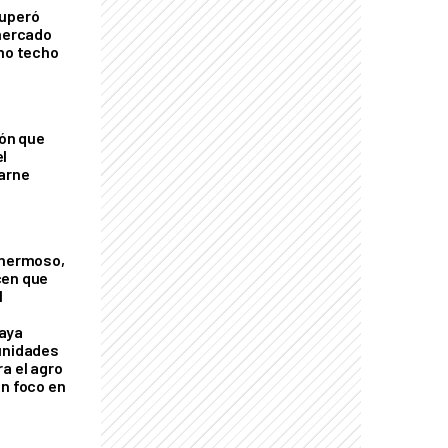
cuperó
 mercado
imo techo
ión que
l
arne
 hermoso,
cen que
l
aya
unidades
a el agro
on foco en