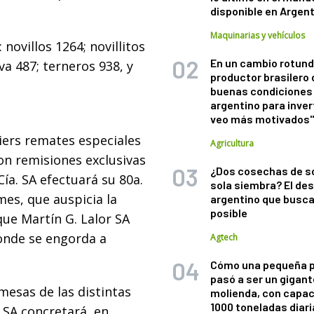
disponible en Argen
Maquinarias y vehículos
novillos 1264; novillitos
En un cambio rotund
va 487; terneros 938, y
productor brasilero
buenas condiciones 
argentino para inver
veo más motivados
niers remates especiales
Agricultura
on remisiones exclusivas
¿Dos cosechas de s
Cía. SA efectuará su 80a.
sola siembra? El des
es, que auspicia la
argentino que busca
posible
que Martín G. Lalor SA
onde se engorda a
Agtech
Cómo una pequeña 
pasó a ser un gigant
emesas de las distintas
molienda, con capac
1000 toneladas diaria
. SA concretará, en