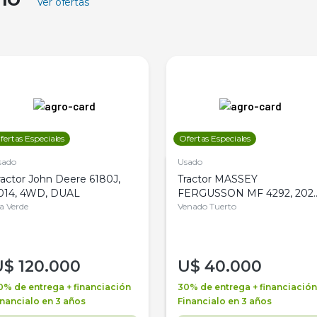
Ver ofertas
fertas Especiales
Ofertas Especiales
sado
Usado
ractor John Deere 6180J,
Tractor MASSEY
014, 4WD, DUAL
FERGUSSON MF 4292, 2020
la Verde
4WD, PATON
Venado Tuerto
U$
120.000
U$
40.000
0% de entrega + financiación
30% de entrega + financiación
inancialo en 3 años
Financialo en 3 años