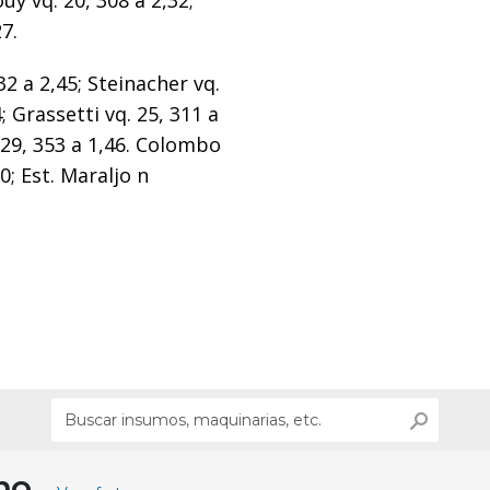
y vq. 20, 308 a 2,32;
27.
2 a 2,45; Steinacher vq.
4; Grassetti vq. 25, 311 a
 29, 353 a 1,46. Colombo
0; Est. Maraljo n
ino