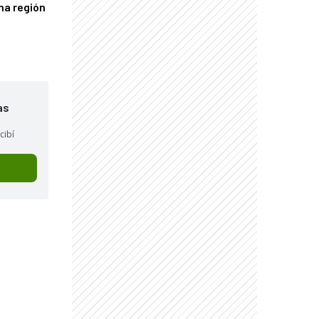
una región
as
cibí