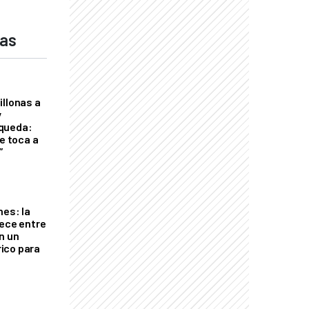
das
illonas a
y
queda:
le toca a
”
nes: la
rece entre
n un
ico para