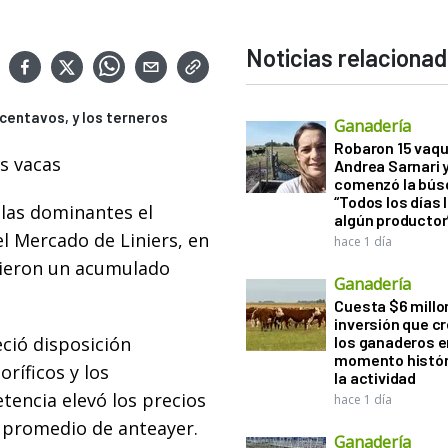
Noticias relaciona
3 centavos, y los terneros
Ganadería
Robaron 15 vaqu
as vacas
Andrea Sarnari 
comenzó la bús
“Todos los días 
las dominantes el
algún productor
el Mercado de Liniers, en
hace 1 día
cieron un acumulado
Ganadería
Cuesta $6 millo
inversión que c
ció disposición
los ganaderos e
momento histór
ríficos y los
la actividad
tencia elevó los precios
hace 1 día
l promedio de anteayer.
Ganadería