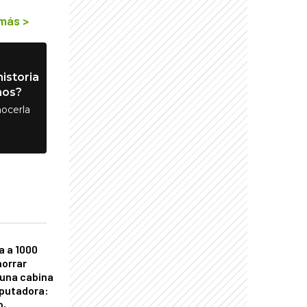
 más
>
istoria
nos?
ocerla
a a 1000
horrar
 una cabina
putadora:
o,