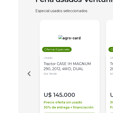
Especial usados seleccionados
les
Ofertas Especiales
O
Usado
U
a Metalfor 7040,
Tractor CASE IH MAGNUM
T
Bot 32 Mts
290, 2012, 4WD, DUAL
2
Isla Verde
Is
000
U$
145.000
a + financiación
Precio oferta sin usado
3
 4 años
30% de entrega + financiación
F