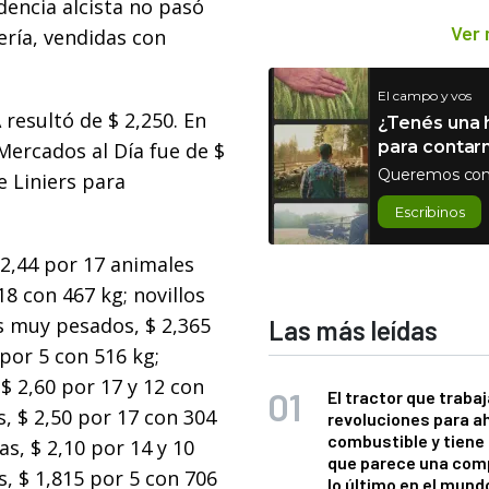
dencia alcista no pasó
Ver
cería, vendidas con
El campo y vos
 resultó de $ 2,250. En
¿Tenés una h
para contar
Mercados al Día fue de $
Queremos con
e Liniers para
Escribinos
 2,44 por 17 animales
18 con 467 kg; novillos
os muy pesados, $ 2,365
Las más leídas
por 5 con 516 kg;
 $ 2,60 por 17 y 12 con
El tractor que trabaj
s, $ 2,50 por 17 con 304
revoluciones para a
combustible y tiene
as, $ 2,10 por 14 y 10
que parece una com
s, $ 1,815 por 5 con 706
lo último en el mund