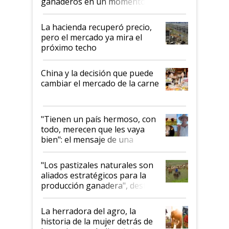
ganaderos en un momento
histórico para la actividad
La hacienda recuperó precio,
pero el mercado ya mira el
próximo techo
China y la decisión que puede
cambiar el mercado de la carne
"Tienen un país hermoso, con
todo, merecen que les vaya
bien": el mensaje de una
ganadera uruguaya sobre las
oportunidades que se abren
"Los pastizales naturales son
para el agro en Argentina, con
aliados estratégicos para la
foco en la carne
producción ganadera", destaca
la iniciativa que ya reúne a 46
establecimientos en Argentina
La herradora del agro, la
historia de la mujer detrás de