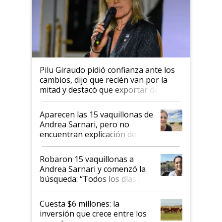
Pilu Giraudo pidió confianza ante los
cambios, dijo que recién van por la
mitad y destacó que exportar dejó de
ser "para unos pocos": "Tenemos un
mandato muy claro del gobierno
Aparecen las 15 vaquillonas de
nacional"
Andrea Sarnari, pero no
encuentran explicación de
cómo llegaron allí
Robaron 15 vaquillonas a
Andrea Sarnari y comenzó la
búsqueda: “Todos los días le
toca a algún productor”
Cuesta $6 millones: la
inversión que crece entre los