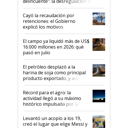
delincuente”: la desregulación llegó
al Congreso Aapresid y hasta se
habló del financiamiento al IPCVA
Cayó la recaudación por
retenciones: el Gobierno
explicó los motivos
El campo ya liquidó más de US$
16.000 millones en 2026: qué
pasó en julio
El petróleo desplazó a la
harina de soja como principal
producto exportado, y aún así
el agro aportó casi seis de cada
diez dólares y sostuvo el
Récord para el agro: la
liderazgo en un semestre
actividad llegó a su máximo
récord
histórico impulsada por la
cosecha y las exportaciones
Levantó un acopio a los 19,
creó el lugar que elige Messi y