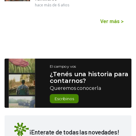
hace más de 6 años
Ver más
>
El campo y vos
¿Tenés una historia para
contarnos?
Queremos conocerla
Escribinos
¡Enterate de todas las novedades!