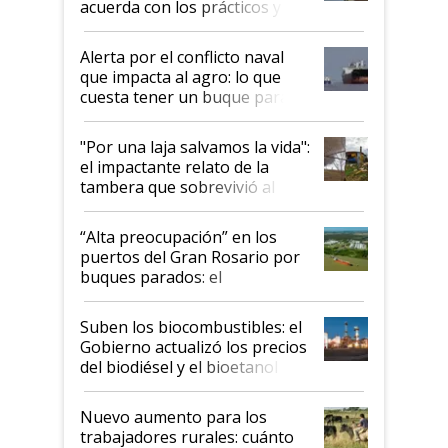
acuerda con los prácticos y
suspende el decreto de
desregulación
Alerta por el conflicto naval
que impacta al agro: lo que
cuesta tener un buque parado
y el peligro de que Argentina
pase a ser "país sucio"
"Por una laja salvamos la vida":
el impactante relato de la
tambera que sobrevivió al
tornado
“Alta preocupación” en los
puertos del Gran Rosario por
buques parados: el
funcionamiento de las
exportadoras en tensión tras
Suben los biocombustibles: el
la medida de fuerza de los
Gobierno actualizó los precios
prácticos
del biodiésel y el bioetanol
Nuevo aumento para los
trabajadores rurales: cuánto