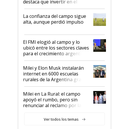
destaca que invertir en el
kirchnerismo era como "darle
plata a un hijo para droga":
La confianza del campo sigue
Juan Félix Rossetti, el libertario
alta, aunque perdió impulso
que de una dura crisis salió
más fuerte y apuesta al cambio
de Milei
El FMI elogió al campo y lo
ubicó entre los sectores claves
para el crecimiento argentino
Milei y Elon Musk instalarán
internet en 6000 escuelas
rurales de la Argentina gracias
a un acuerdo con Starlink
Milei en La Rural: el campo
apoyó el rumbo, pero sin
renunciar al reclamo por las
retenciones
Ver todos los temas