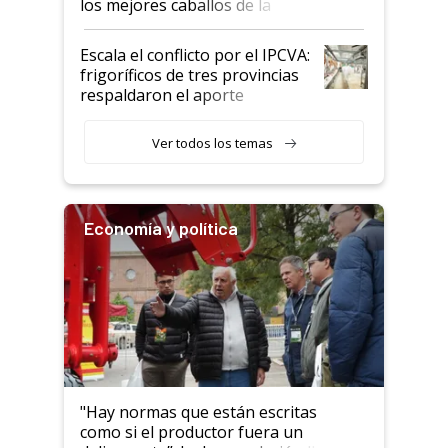
los mejores caballos de la
Argentina y los mitos que
todavía hacen sufrir a estos
Escala el conflicto por el IPCVA:
animales: "Mientras me
frigoríficos de tres provincias
descalificaban, yo seguí
respaldaron el aporte
haciendo currículum"
obligatorio
Ver todos los temas
Economía y política
"Hay normas que están escritas
como si el productor fuera un