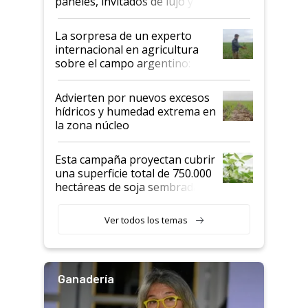
paneles, invitados de lujo y
todas las tendencias
La sorpresa de un experto
internacional en agricultura
sobre el campo argentino:
"Estoy muy impresionado"
Advierten por nuevos excesos
hídricos y humedad extrema en
la zona núcleo
Esta campaña proyectan cubrir
una superficie total de 750.000
hectáreas de soja sembradas
con una nueva generación de
variedades que marcan un
Ver todos los temas
salto tecnológico en genética y
rendimiento
Ganadería