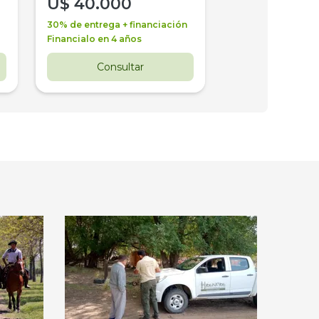
U$
40.000
U$
30.000
30% de entrega + financiación
30% de entrega + 
Financialo en 4 años
Financialo en 3 a
Consultar
Consul