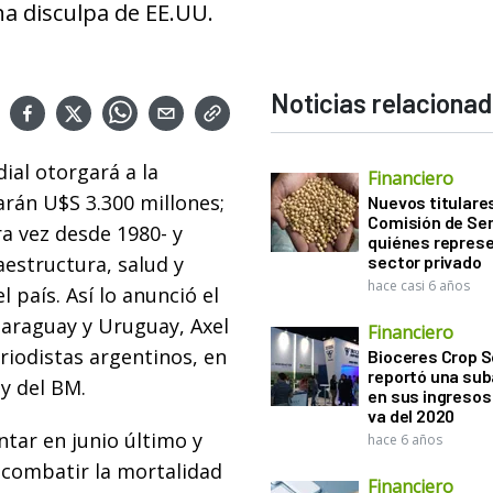
na disculpa de EE.UU.
Noticias relaciona
ial otorgará a la
Financiero
rán U$S 3.300 millones;
Nuevos titulares
Comisión de Sem
a vez desde 1980- y
quiénes represe
aestructura, salud y
sector privado
hace casi 6 años
 país. Así lo anunció el
 Paraguay y Uruguay, Axel
Financiero
iodistas argentinos, en
Bioceres Crop S
reportó una sub
y del BM.
en sus ingresos 
va del 2020
ar en junio último y
hace 6 años
 combatir la mortalidad
Financiero