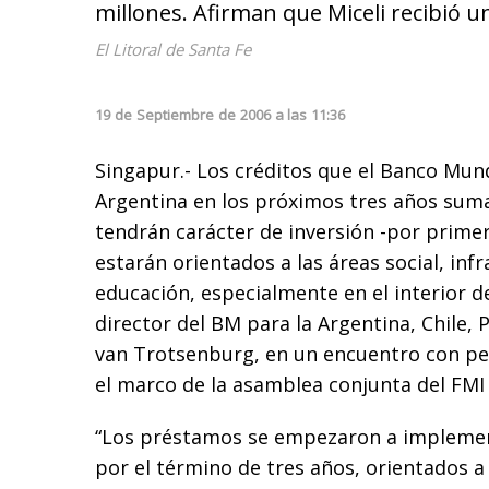
millones. Afirman que Miceli recibió u
El Litoral de Santa Fe
19
de
Septiembre
de
2006
a las
11:36
Singapur.- Los créditos que el Banco Mund
Argentina en los próximos tres años suma
tendrán carácter de inversión -por primer
estarán orientados a las áreas social, infr
educación, especialmente en el interior del
director del BM para la Argentina, Chile,
van Trotsenburg, en un encuentro con per
el marco de la asamblea conjunta del FMI 
“Los préstamos se empezaron a implement
por el término de tres años, orientados a