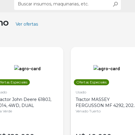
ino
Ver ofertas
fertas Especiales
Ofertas Especiales
sado
Usado
ractor John Deere 6180J,
Tractor MASSEY
014, 4WD, DUAL
FERGUSSON MF 4292, 2020
la Verde
4WD, PATON
Venado Tuerto