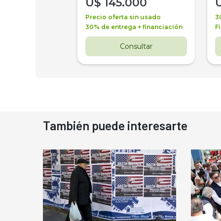
000
U$
145.000
a + financiación
Precio oferta sin usado
3
 4 años
30% de entrega + financiación
F
nsultar
Consultar
También puede interesarte