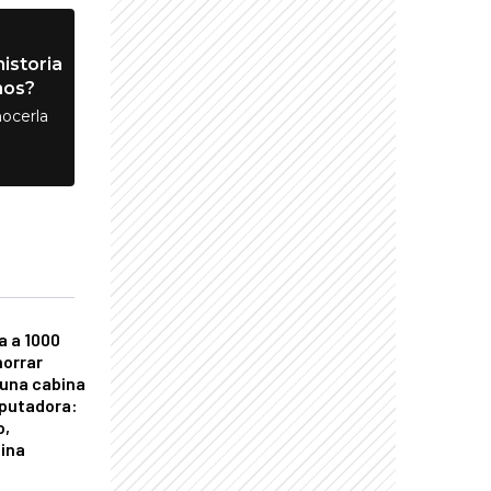
istoria
nos?
ocerla
a a 1000
horrar
 una cabina
putadora:
o,
tina