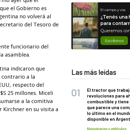
irmó ayer que el
 que el Gobierno es
El campo y vos
gentina no volverá al
¿Tenés una h
para contar
 secretario del Tesoro de
Queremos con
Escribinos
ente funcionario del
la asamblea.
tina indicaron que
Las más leídas
 contrario a la
EEUU, respecto del
El tractor que trabaj
S 25 millones. Miceli
revoluciones para a
sumarse a la comitiva
combustible y tiene
que parece una com
 Kirchner en su visita a
lo último en el mund
disponible en Argen
Maquinarias y vehículos