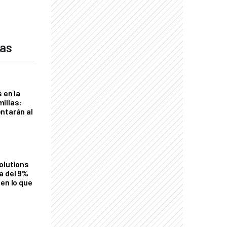
das
 en la
illas:
ntarán al
olutions
a del 9%
en lo que