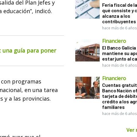
alida del Plan Jefes y
Feria fiscal de l
 educación”, indicó.
qué consiste y
alcanza a los
contribuyentes
hace más de 6 años
Financiero
El Banco Galicia
o: una guía para poner
mantiene su ap
estar junto al 
hace más de 6 años
Financiero
r con programas
Cuentas gratuit
acional, en una tarea
Banco Nación o
tarjeta de débit
 y a las provincias.
crédito a los ag
familiares
hace más de 6 años
Ver