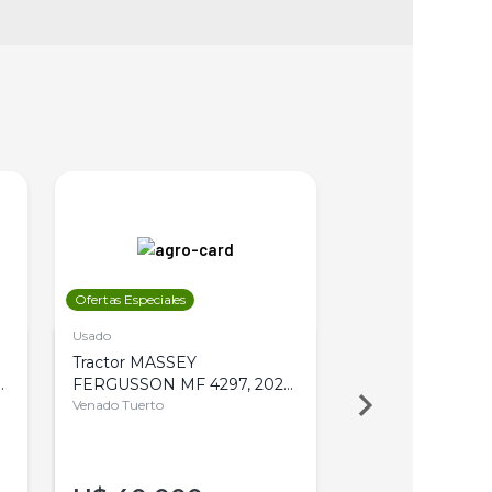
Ofertas Especiales
Ofertas Especiales
Usado
Usado
Tractor MASSEY
Tractor AGCO ALL
,
FERGUSSON MF 4297, 2020,
2003, 4WD, PA
4WD, PATON
Venado Tuerto
Venado Tuerto