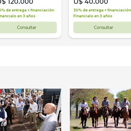
U$
120.000
U$
40.000
0% de entrega + financiación
30% de entrega + financiación
inancialo en 3 años
Financialo en 3 años
Consultar
Consultar