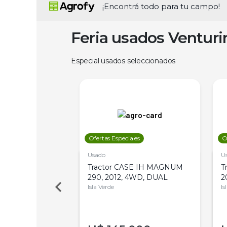
¡Encontrá todo para tu campo!
Feria usados Ventur
Especial usados seleccionados
les
Ofertas Especiales
O
Usado
U
a Metalfor 7040,
Tractor CASE IH MAGNUM
T
Bot 32 Mts
290, 2012, 4WD, DUAL
2
Isla Verde
Is