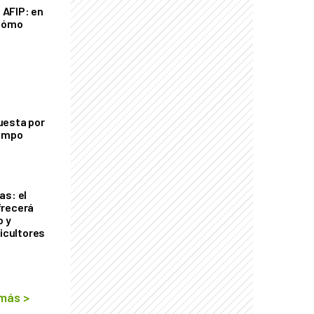
a AFIP: en
 cómo
uesta por
campo
as: el
frecerá
o y
ricultores
 más
>