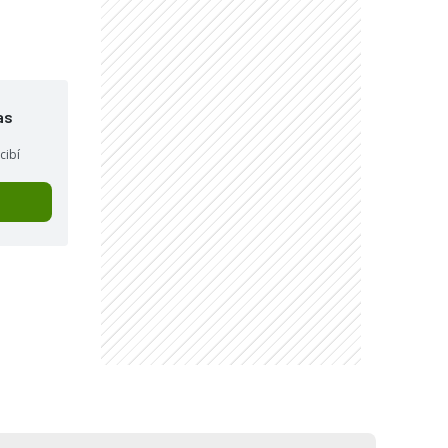
as
cibí