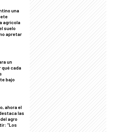
ntino una
mete
a agrícola
el suelo
mo apretar
ara un
r qué cada
s
nte bajo
o, ahora el
 destaca las
del agro
tir: "Los
"