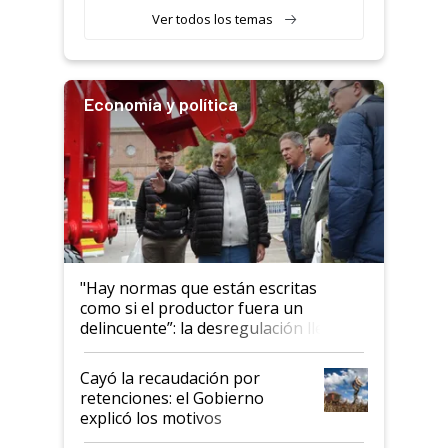
Ver todos los temas
Economía y política
"Hay normas que están escritas
como si el productor fuera un
delincuente”: la desregulación llegó
al Congreso Aapresid y hasta se
habló del financiamiento al IPCVA
Cayó la recaudación por
retenciones: el Gobierno
explicó los motivos