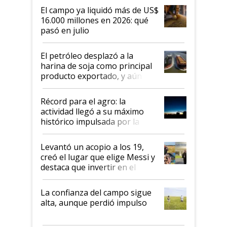
El campo ya liquidó más de US$
16.000 millones en 2026: qué
pasó en julio
El petróleo desplazó a la
harina de soja como principal
producto exportado, y aún así
el agro aportó casi seis de cada
diez dólares y sostuvo el
Récord para el agro: la
liderazgo en un semestre
actividad llegó a su máximo
récord
histórico impulsada por la
cosecha y las exportaciones
Levantó un acopio a los 19,
creó el lugar que elige Messi y
destaca que invertir en el
kirchnerismo era como "darle
plata a un hijo para droga":
La confianza del campo sigue
Juan Félix Rossetti, el libertario
alta, aunque perdió impulso
que de una dura crisis salió
más fuerte y apuesta al cambio