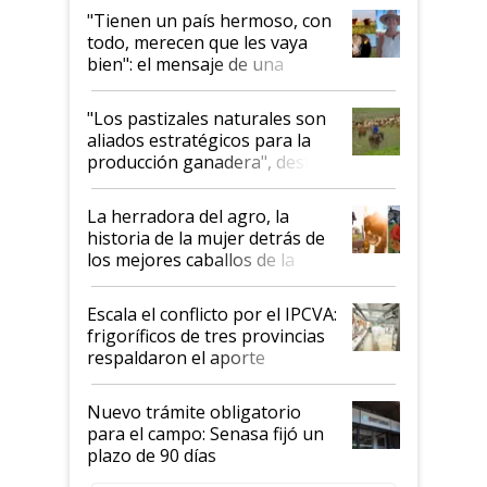
"Tienen un país hermoso, con
todo, merecen que les vaya
bien": el mensaje de una
ganadera uruguaya sobre las
oportunidades que se abren
"Los pastizales naturales son
para el agro en Argentina, con
aliados estratégicos para la
foco en la carne
producción ganadera", destaca
la iniciativa que ya reúne a 46
establecimientos en Argentina
La herradora del agro, la
historia de la mujer detrás de
los mejores caballos de la
Argentina y los mitos que
todavía hacen sufrir a estos
Escala el conflicto por el IPCVA:
animales: "Mientras me
frigoríficos de tres provincias
descalificaban, yo seguí
respaldaron el aporte
haciendo currículum"
obligatorio
Nuevo trámite obligatorio
para el campo: Senasa fijó un
plazo de 90 días