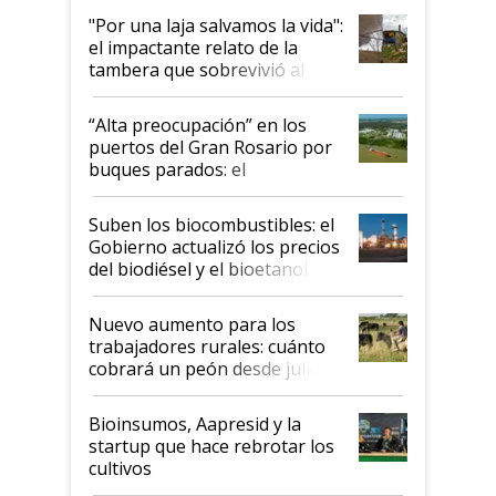
pase a ser "país sucio"
"Por una laja salvamos la vida":
el impactante relato de la
tambera que sobrevivió al
tornado
“Alta preocupación” en los
puertos del Gran Rosario por
buques parados: el
funcionamiento de las
exportadoras en tensión tras
Suben los biocombustibles: el
la medida de fuerza de los
Gobierno actualizó los precios
prácticos
del biodiésel y el bioetanol
Nuevo aumento para los
trabajadores rurales: cuánto
cobrará un peón desde julio
Bioinsumos, Aapresid y la
startup que hace rebrotar los
cultivos