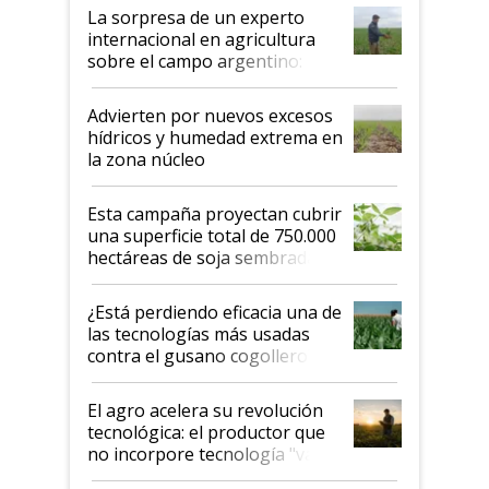
La sorpresa de un experto
internacional en agricultura
sobre el campo argentino:
"Estoy muy impresionado"
Advierten por nuevos excesos
hídricos y humedad extrema en
la zona núcleo
Esta campaña proyectan cubrir
una superficie total de 750.000
hectáreas de soja sembradas
con una nueva generación de
variedades que marcan un
¿Está perdiendo eficacia una de
salto tecnológico en genética y
las tecnologías más usadas
rendimiento
contra el gusano cogollero? El
desafío de una tecnología clave
El agro acelera su revolución
tecnológica: el productor que
no incorpore tecnología "va a
perder el tren"