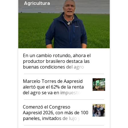
Agricultura
En un cambio rotundo, ahora el
productor brasilero destaca las
buenas condiciones del agro
argentino para invertir: "Los veo
más motivados"
Marcelo Torres de Aapresid
alertó que el 62% de la renta
del agro se va en impuestos:
"No es bueno que en
Argentina se sigan discutiendo
Comenzó el Congreso
las mismas cosas de hace 50
Aapresid 2026, con más de 100
años"
paneles, invitados de lujo y
todas las tendencias