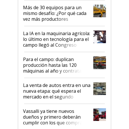
lo último en el mundo,
Más de 30 equipos para un
disponible en Argentina
mismo desafío: ¿Por qué cada
vez más productores
incorporan fertilizante bajo
tierra?
La IA en la maquinaria agrícola:
lo último en tecnología para el
campo llegó al Congreso
Aapresid 2026
Para el campo: duplican
producción hasta las 120
máquinas al año y contratan
especialistas de la industria
automotriz para lograrlo
La venta de autos entra en una
nueva etapa: qué espera el
mercado en el segundo
semestre
Vassalli ya tiene nuevos
dueños y primero deberán
cumplir con los que compraron
cosechadoras y todavía no las