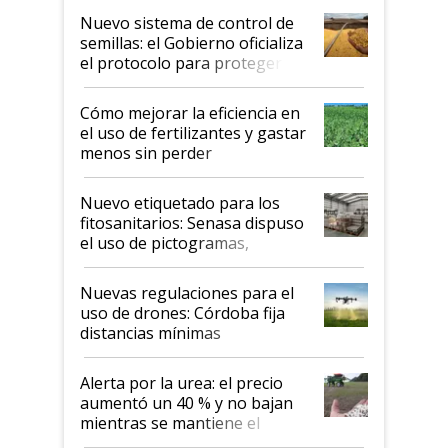
Nuevo sistema de control de
semillas: el Gobierno oficializa
el protocolo para proteger la
propiedad intelectual
Cómo mejorar la eficiencia en
el uso de fertilizantes y gastar
menos sin perder
productividad en la campaña
fina
Nuevo etiquetado para los
fitosanitarios: Senasa dispuso
el uso de pictogramas,
palabras de advertencia e
indicaciones
Nuevas regulaciones para el
uso de drones: Córdoba fija
distancias mínimas
Alerta por la urea: el precio
aumentó un 40 % y no bajan
mientras se mantiene el
conflicto en Medio Oriente