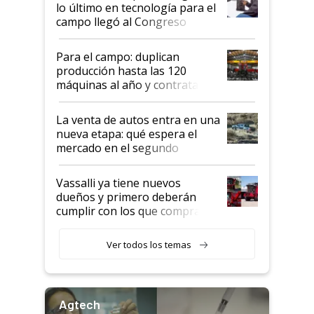
lo último en tecnología para el
campo llegó al Congreso
Aapresid 2026
Para el campo: duplican
producción hasta las 120
máquinas al año y contratan
especialistas de la industria
automotriz para lograrlo
La venta de autos entra en una
nueva etapa: qué espera el
mercado en el segundo
semestre
Vassalli ya tiene nuevos
dueños y primero deberán
cumplir con los que compraron
cosechadoras y todavía no las
recibieron: quién está detrás
Ver todos los temas
del rescate de la empresa
Agtech