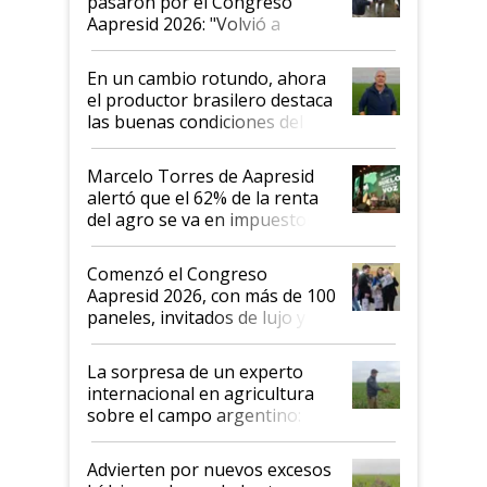
pasaron por el Congreso
Aapresid 2026: "Volvió a
demostrar que hablar del
suelo es hablar de todo el
En un cambio rotundo, ahora
sistema productivo"
el productor brasilero destaca
las buenas condiciones del
agro argentino para invertir:
"Los veo más motivados"
Marcelo Torres de Aapresid
alertó que el 62% de la renta
del agro se va en impuestos:
"No es bueno que en
Argentina se sigan discutiendo
Comenzó el Congreso
las mismas cosas de hace 50
Aapresid 2026, con más de 100
años"
paneles, invitados de lujo y
todas las tendencias
La sorpresa de un experto
internacional en agricultura
sobre el campo argentino:
"Estoy muy impresionado"
Advierten por nuevos excesos