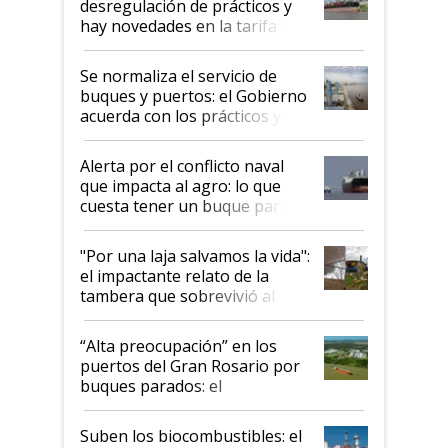
desregulación de prácticos y
hay novedades en la tarifa de
la hidrovía
Se normaliza el servicio de
buques y puertos: el Gobierno
acuerda con los prácticos y
suspende el decreto de
desregulación
Alerta por el conflicto naval
que impacta al agro: lo que
cuesta tener un buque parado
y el peligro de que Argentina
pase a ser "país sucio"
"Por una laja salvamos la vida":
el impactante relato de la
tambera que sobrevivió al
tornado
“Alta preocupación” en los
puertos del Gran Rosario por
buques parados: el
funcionamiento de las
exportadoras en tensión tras
Suben los biocombustibles: el
la medida de fuerza de los