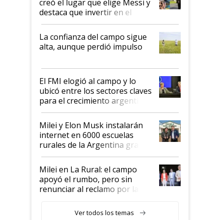
creó el lugar que elige Messi y
destaca que invertir en el
kirchnerismo era como "darle
plata a un hijo para droga":
La confianza del campo sigue
Juan Félix Rossetti, el libertario
alta, aunque perdió impulso
que de una dura crisis salió
más fuerte y apuesta al cambio
de Milei
El FMI elogió al campo y lo
ubicó entre los sectores claves
para el crecimiento argentino
Milei y Elon Musk instalarán
internet en 6000 escuelas
rurales de la Argentina gracias
a un acuerdo con Starlink
Milei en La Rural: el campo
apoyó el rumbo, pero sin
renunciar al reclamo por las
retenciones
Ver todos los temas