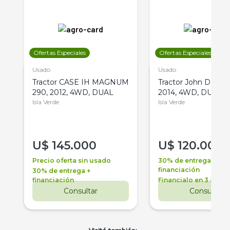
Ofertas Especiales
Ofertas Especiales
Usado
Usado
Tractor CASE IH MAGNUM
Tractor John Deere 
290, 2012, 4WD, DUAL
2014, 4WD, DUAL
Isla Verde
Isla Verde
U$
145.000
U$
120.000
Precio oferta sin usado
30% de entrega +
financiación
30% de entrega +
financiación
Financialo en 3 años
Consultar
Consultar