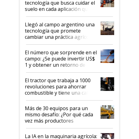
tecnología que busca cuidar el
suelo en cada aplicación que
llevó Jacto al Congreso
Aapresid 2026
Llegó al campo argentino una
tecnología que promete
cambiar una práctica agrícola
clave: ¿Y si analizar el suelo
fuera tan simple como apretar
El número que sorprende en el
un botón?
campo: ¿Se puede invertir US$
1 y obtener un retorno de
hasta US$ 10 en agricultura?
El tractor que trabaja a 1000
revoluciones para ahorrar
combustible y tiene una cabina
que parece una computadora:
lo último en el mundo,
Más de 30 equipos para un
disponible en Argentina
mismo desafío: ¿Por qué cada
vez más productores
incorporan fertilizante bajo
tierra?
La IA en la maquinaria agrícola: