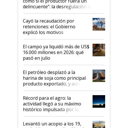
como si el productor fuera un
delincuente”: la desregulación llegó
al Congreso Aapresid y hasta se
habló del financiamiento al IPCVA
Cayó la recaudación por
retenciones: el Gobierno
explicó los motivos
El campo ya liquidó más de US$
16.000 millones en 2026: qué
pasó en julio
El petróleo desplazó a la
harina de soja como principal
producto exportado, y aún así
el agro aportó casi seis de cada
diez dólares y sostuvo el
Récord para el agro: la
liderazgo en un semestre
actividad llegó a su máximo
récord
histórico impulsada por la
cosecha y las exportaciones
Levantó un acopio a los 19,