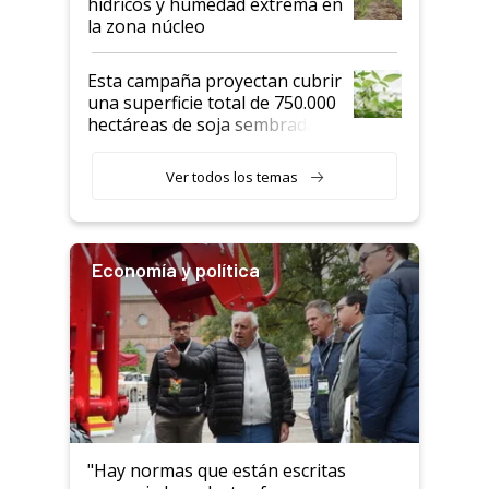
hídricos y humedad extrema en
la zona núcleo
Esta campaña proyectan cubrir
una superficie total de 750.000
hectáreas de soja sembradas
con una nueva generación de
variedades que marcan un
Ver todos los temas
salto tecnológico en genética y
rendimiento
Economía y política
"Hay normas que están escritas