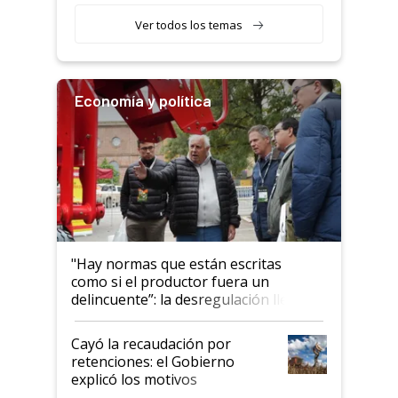
variedades que marcan un
Ver todos los temas
salto tecnológico en genética y
rendimiento
Economía y política
"Hay normas que están escritas
como si el productor fuera un
delincuente”: la desregulación llegó
al Congreso Aapresid y hasta se
habló del financiamiento al IPCVA
Cayó la recaudación por
retenciones: el Gobierno
explicó los motivos