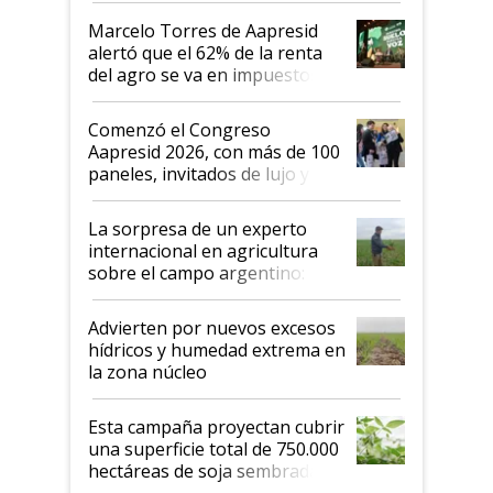
"Los veo más motivados"
Marcelo Torres de Aapresid
alertó que el 62% de la renta
del agro se va en impuestos:
"No es bueno que en
Argentina se sigan discutiendo
Comenzó el Congreso
las mismas cosas de hace 50
Aapresid 2026, con más de 100
años"
paneles, invitados de lujo y
todas las tendencias
La sorpresa de un experto
internacional en agricultura
sobre el campo argentino:
"Estoy muy impresionado"
Advierten por nuevos excesos
hídricos y humedad extrema en
la zona núcleo
Esta campaña proyectan cubrir
una superficie total de 750.000
hectáreas de soja sembradas
con una nueva generación de