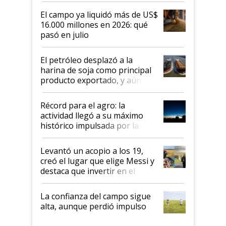
El campo ya liquidó más de US$
16.000 millones en 2026: qué
pasó en julio
El petróleo desplazó a la
harina de soja como principal
producto exportado, y aún así
el agro aportó casi seis de cada
diez dólares y sostuvo el
Récord para el agro: la
liderazgo en un semestre
actividad llegó a su máximo
récord
histórico impulsada por la
cosecha y las exportaciones
Levantó un acopio a los 19,
creó el lugar que elige Messi y
destaca que invertir en el
kirchnerismo era como "darle
plata a un hijo para droga":
La confianza del campo sigue
Juan Félix Rossetti, el libertario
alta, aunque perdió impulso
que de una dura crisis salió
más fuerte y apuesta al cambio