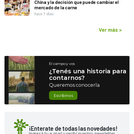
China y la decisión que puede cambiar el
mercado de la carne
hace 7 días
Ver más
>
El campo y vos
¿Tenés una historia para
contarnos?
Queremos conocerla
Escribinos
¡Enterate de todas las novedades!
Ingresá tu e-mail y recibí nuestro newsletter