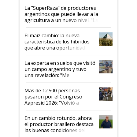
La "SuperRaza" de productores
argentinos que puede llevar a la
agricultura a un nuevo nivel: "Las
posibilidades de crecimiento son
infinitas"
El maíz cambió: la nueva
característica de los híbridos
que abre una oportunidad en
el lote
La experta en suelos que visitó
un campo argentino y tuvo
una revelación: "Me
impresionó mucho"
Más de 12.500 personas
pasaron por el Congreso
Aapresid 2026: "Volvió a
demostrar que hablar del
suelo es hablar de todo el
En un cambio rotundo, ahora
sistema productivo"
el productor brasilero destaca
las buenas condiciones del
agro argentino para invertir: