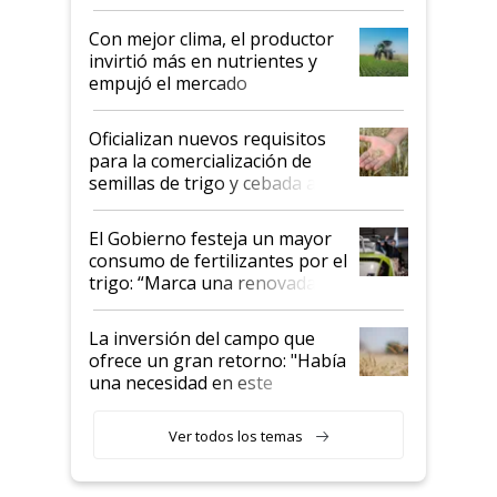
conflicto en Medio Oriente
Con mejor clima, el productor
invirtió más en nutrientes y
empujó el mercado
Oficializan nuevos requisitos
para la comercialización de
semillas de trigo y cebada a
granel
El Gobierno festeja un mayor
consumo de fertilizantes por el
trigo: “Marca una renovada
confianza de los productores”
La inversión del campo que
ofrece un gran retorno: "Había
una necesidad en este
segmento"
Ver todos los temas