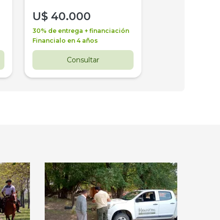
U$
40.000
U$
30.000
30% de entrega + financiación
30% de entrega + 
Financialo en 4 años
Financialo en 3 a
Consultar
Consul