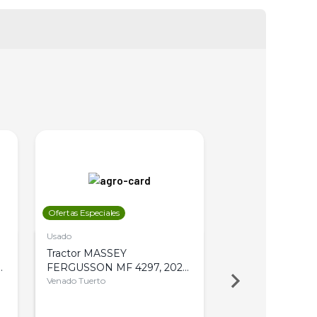
Ofertas Especiales
Ofertas Especiales
Usado
Usado
Tractor MASSEY
Tractor AGCO ALL
,
FERGUSSON MF 4297, 2020,
2003, 4WD, PA
4WD, PATON
Venado Tuerto
Venado Tuerto