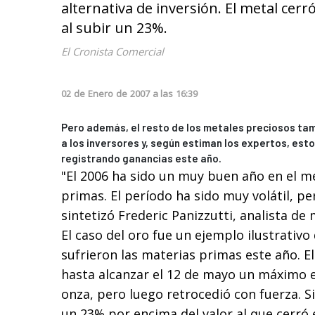
alternativa de inversión. El metal cer
al subir un 23%.
El Cronista Comercial
02
de
Enero
de
2007
a las
16:39
Pero además, el resto de los metales preciosos tam
a los inversores y, según estiman los expertos, est
registrando ganancias este año.
"El 2006 ha sido un muy buen año en el m
primas. El período ha sido muy volátil, p
sintetizó Frederic Panizzutti, analista de
El caso del oro fue un ejemplo ilustrativo 
sufrieron las materias primas este año. El
hasta alcanzar el 12 de mayo un máximo e
onza, pero luego retrocedió con fuerza. 
un 23% por encima del valor al que cerró 