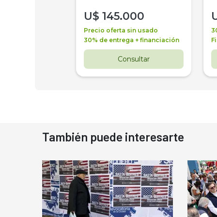
000
U$
145.000
a + financiación
Precio oferta sin usado
3
 4 años
30% de entrega + financiación
F
nsultar
Consultar
También puede interesarte