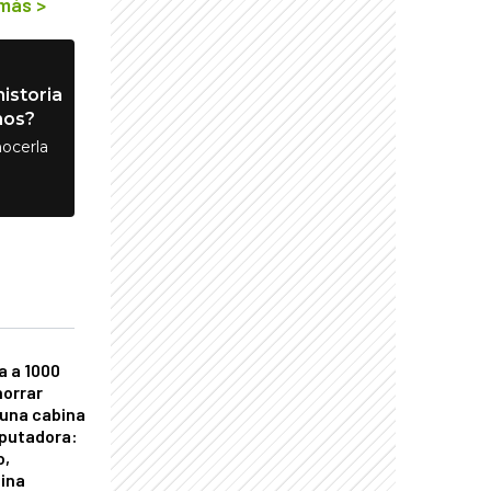
 más
>
istoria
nos?
ocerla
a a 1000
horrar
 una cabina
putadora:
o,
tina