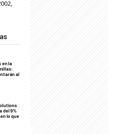
2002,
das
 en la
illas:
ntarán al
olutions
a del 9%
en lo que