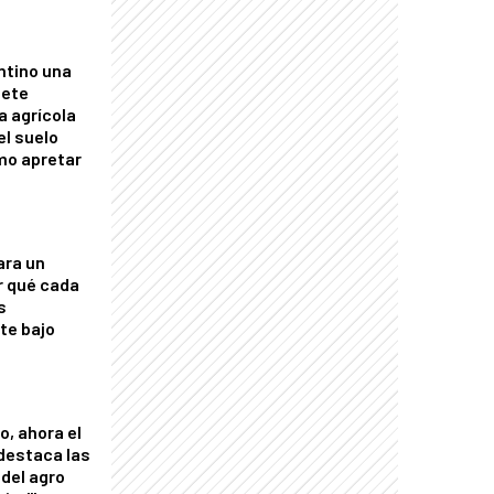
ntino una
mete
a agrícola
el suelo
mo apretar
ara un
r qué cada
s
nte bajo
o, ahora el
 destaca las
del agro