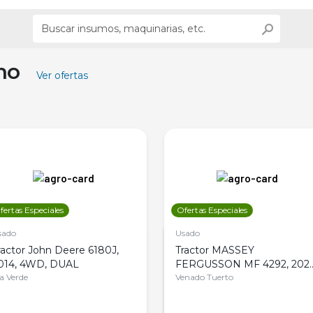
ino
Ver ofertas
fertas Especiales
Ofertas Especiales
sado
Usado
ractor John Deere 6180J,
Tractor MASSEY
014, 4WD, DUAL
FERGUSSON MF 4292, 2020
la Verde
4WD, PATON
Venado Tuerto