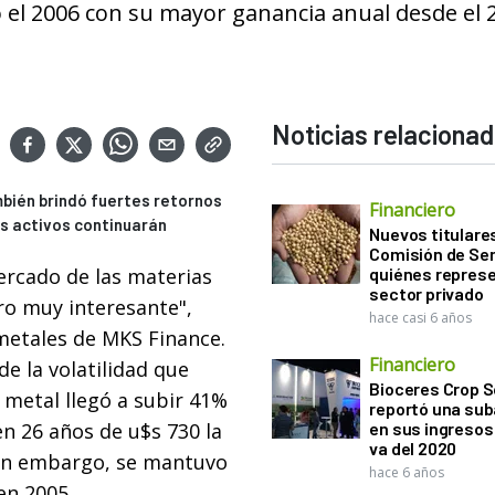
ró el 2006 con su mayor ganancia anual desde el 
Noticias relaciona
bién brindó fuertes retornos
Financiero
os activos continuarán
Nuevos titulares
Comisión de Sem
ercado de las materias
quiénes represe
sector privado
ero muy interesante",
hace casi 6 años
 metales de MKS Finance.
Financiero
de la volatilidad que
Bioceres Crop S
 metal llegó a subir 41%
reportó una sub
n 26 años de u$s 730 la
en sus ingresos 
va del 2020
Sin embargo, se mantuvo
hace 6 años
en 2005.