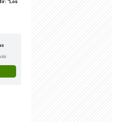
tir: "Los
"
as
cibí