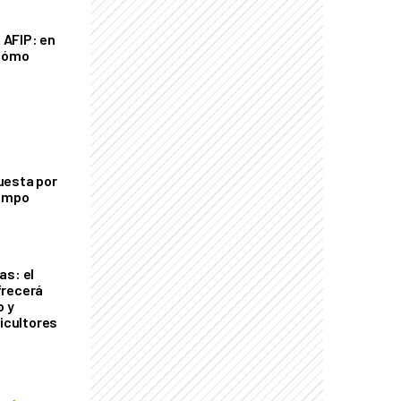
a AFIP: en
 cómo
uesta por
campo
as: el
frecerá
o y
ricultores