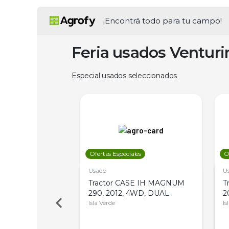
¡Encontrá todo para tu campo!
Feria usados Ventur
Especial usados seleccionados
les
Ofertas Especiales
O
Usado
U
a Metalfor 7040,
Tractor CASE IH MAGNUM
T
Bot 32 Mts
290, 2012, 4WD, DUAL
2
Isla Verde
Is