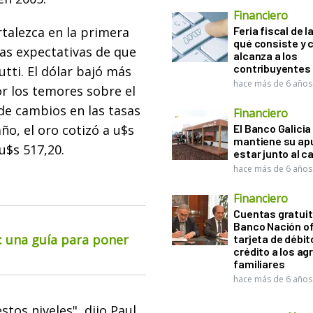
Financiero
rtalezca en la primera
Feria fiscal de l
qué consiste y
as expectativas de que
alcanza a los
contribuyentes
utti. El dólar bajó más
hace más de 6 años
or los temores sobre el
de cambios en las tasas
Financiero
año, el oro cotizó a u$s
El Banco Galicia
mantiene su ap
u$s 517,20.
estar junto al 
hace más de 6 años
Financiero
Cuentas gratuit
Banco Nación o
o: una guía para poner
tarjeta de débit
crédito a los ag
familiares
hace más de 6 años
tos niveles", dijo Paul