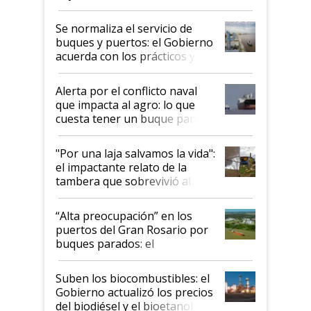
la hidrovía
Se normaliza el servicio de
buques y puertos: el Gobierno
acuerda con los prácticos y
suspende el decreto de
desregulación
Alerta por el conflicto naval
que impacta al agro: lo que
cuesta tener un buque parado
y el peligro de que Argentina
pase a ser "país sucio"
"Por una laja salvamos la vida":
el impactante relato de la
tambera que sobrevivió al
tornado
“Alta preocupación” en los
puertos del Gran Rosario por
buques parados: el
funcionamiento de las
exportadoras en tensión tras
Suben los biocombustibles: el
la medida de fuerza de los
Gobierno actualizó los precios
prácticos
del biodiésel y el bioetanol