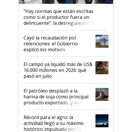
"Hay normas que están escritas
como si el productor fuera un
delincuente”: la desregulación llegó
al Congreso Aapresid y hasta se
habló del financiamiento al IPCVA
Cayó la recaudación por
retenciones: el Gobierno
explicó los motivos
El campo ya liquidó más de US$
16.000 millones en 2026: qué
pasó en julio
El petróleo desplazó a la
harina de soja como principal
producto exportado, y aún así
el agro aportó casi seis de cada
diez dólares y sostuvo el
Récord para el agro: la
liderazgo en un semestre
actividad llegó a su máximo
récord
histórico impulsada por la