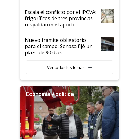
Argentina y los mitos que
todavía hacen sufrir a estos
Escala el conflicto por el IPCVA:
animales: "Mientras me
frigoríficos de tres provincias
descalificaban, yo seguí
respaldaron el aporte
haciendo currículum"
obligatorio
Nuevo trámite obligatorio
para el campo: Senasa fijó un
plazo de 90 días
Ver todos los temas
Economía y política