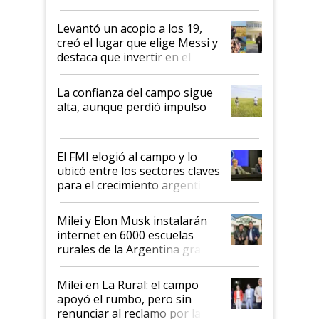
cosecha y las exportaciones
Levantó un acopio a los 19,
creó el lugar que elige Messi y
destaca que invertir en el
kirchnerismo era como "darle
plata a un hijo para droga":
La confianza del campo sigue
Juan Félix Rossetti, el libertario
alta, aunque perdió impulso
que de una dura crisis salió
más fuerte y apuesta al cambio
de Milei
El FMI elogió al campo y lo
ubicó entre los sectores claves
para el crecimiento argentino
Milei y Elon Musk instalarán
internet en 6000 escuelas
rurales de la Argentina gracias
a un acuerdo con Starlink
Milei en La Rural: el campo
apoyó el rumbo, pero sin
renunciar al reclamo por las