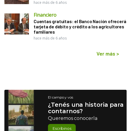
hace más de 6 años
Financiero
Cuentas gratuitas: el Banco Nación ofrecerá
tarjeta de débito y crédito a los agricultores
familiares
hace más de 6 años
Ver más
>
El campo y vos
¿Tenés una historia para
contarnos?
Queremos conocerla
Escribinos