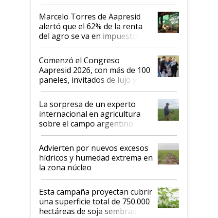
argentino para invertir: "Los veo
más motivados"
Marcelo Torres de Aapresid
alertó que el 62% de la renta
del agro se va en impuestos:
"No es bueno que en
Argentina se sigan discutiendo
Comenzó el Congreso
las mismas cosas de hace 50
Aapresid 2026, con más de 100
años"
paneles, invitados de lujo y
todas las tendencias
La sorpresa de un experto
internacional en agricultura
sobre el campo argentino:
"Estoy muy impresionado"
Advierten por nuevos excesos
hídricos y humedad extrema en
la zona núcleo
Esta campaña proyectan cubrir
una superficie total de 750.000
hectáreas de soja sembradas