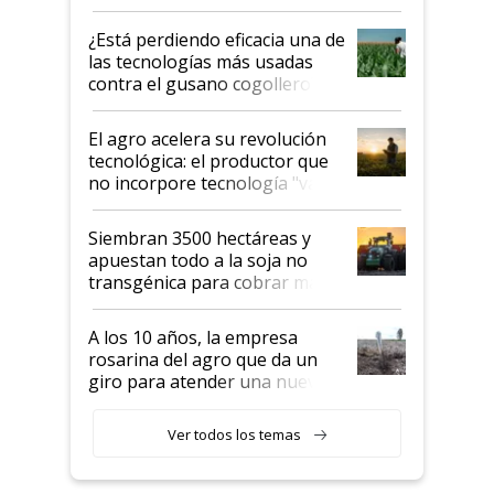
con una nueva generación de
variedades que marcan un
¿Está perdiendo eficacia una de
salto tecnológico en genética y
las tecnologías más usadas
rendimiento
contra el gusano cogollero? El
desafío de una tecnología clave
El agro acelera su revolución
tecnológica: el productor que
no incorpore tecnología "va a
perder el tren"
Siembran 3500 hectáreas y
apuestan todo a la soja no
transgénica para cobrar más
por tonelada: compraron un
semillero
A los 10 años, la empresa
rosarina del agro que da un
giro para atender una nueva
etapa en el agro
Ver todos los temas