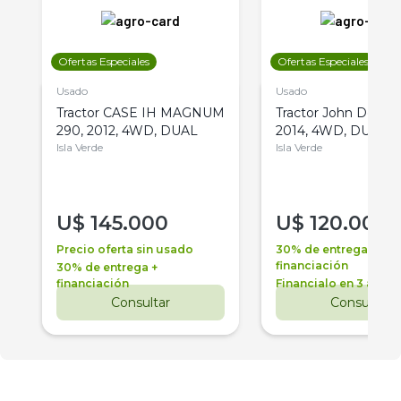
Ofertas Especiales
Ofertas Especiales
Usado
Usado
Tractor CASE IH MAGNUM
Tractor John Deere 
290, 2012, 4WD, DUAL
2014, 4WD, DUAL
Isla Verde
Isla Verde
U$
145.000
U$
120.000
Precio oferta sin usado
30% de entrega +
financiación
30% de entrega +
financiación
Financialo en 3 años
Consultar
Consultar