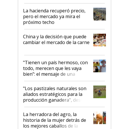
histórico para la actividad
La hacienda recuperó precio,
pero el mercado ya mira el
próximo techo
China y la decisión que puede
cambiar el mercado de la carne
"Tienen un país hermoso, con
todo, merecen que les vaya
bien": el mensaje de una
ganadera uruguaya sobre las
oportunidades que se abren
"Los pastizales naturales son
para el agro en Argentina, con
aliados estratégicos para la
foco en la carne
producción ganadera", destaca
la iniciativa que ya reúne a 46
establecimientos en Argentina
La herradora del agro, la
historia de la mujer detrás de
los mejores caballos de la